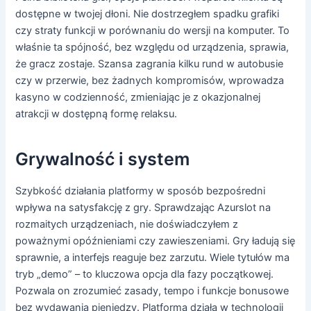
dostępne w twojej dłoni. Nie dostrzegłem spadku grafiki
czy straty funkcji w porównaniu do wersji na komputer. To
właśnie ta spójność, bez względu od urządzenia, sprawia,
że gracz zostaje. Szansa zagrania kilku rund w autobusie
czy w przerwie, bez żadnych kompromisów, wprowadza
kasyno w codzienność, zmieniając je z okazjonalnej
atrakcji w dostępną formę relaksu.
Grywalność i system
Szybkość działania platformy w sposób bezpośredni
wpływa na satysfakcję z gry. Sprawdzając Azurslot na
rozmaitych urządzeniach, nie doświadczyłem z
poważnymi opóźnieniami czy zawieszeniami. Gry ładują się
sprawnie, a interfejs reaguje bez zarzutu. Wiele tytułów ma
tryb „demo” – to kluczowa opcja dla fazy początkowej.
Pozwala on zrozumieć zasady, tempo i funkcje bonusowe
bez wydawania pieniędzy. Platforma działa w technologii