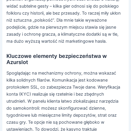
widać subtelne gesty – kilka gier odnosi się do polskiego
folkloru czy historii, ale bez przesady. To raczej miły ukłon
niż sztuczna „polskość”. Dla mnie takie wyważone
podejście, gdzie na pierwszym miejscu stawia się jasne
zasady i ochronę gracza, a klimatyczne dodatki są w tle,
ma dużo wyższą wartość niż marketingowe hasła.
Kluczowe elementy bezpieczeństwa w
Azurslot
Spoglądając na mechanizmy ochrony, można wskazać
kilka solidnych filarów. Komunikacja jest kodowane
protokołem SSL, co zabezpiecza Twoje dane. Weryfikacja
konta (KYC) realizuje się rzetelnie i bez zbędnych
utrudnień. W panelu klienta łatwo zlokalizujesz narzędzia
do samokontroli: możesz skonfigurować dzienne,
tygodniowe lub miesięczne limity depozytów, strat oraz
czasu gry. Te opcje nie są pochowane głęboko w
ustawieniach. To dowodzi, że kasyno traktuje