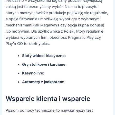
live casino – wszystko ma logiczny podział. Największą
zaletą jest tu przemyślany wybór. Nie ma tu przesytu
starych maszyn; świeże produkcje pojawiają się regularnie,
a opcje filtrowania umożliwiają wybór gry z wybranymi
mechanizmami (jak Megaways czy opcja kupna bonusu)
lub motywem. Dla użytkownika z Polski, który regularnie
wybiera wybranych firm, obecność Pragmatic Play czy
Play’n GO to istotny plus.
Sloty wideo i klasyczne:
Gry stolikowe i karciane:
Kasyno live:
Automaty z jackpotem:
Wsparcie klienta i wsparcie
Poziom pomocy technicznej to najważniejszy test