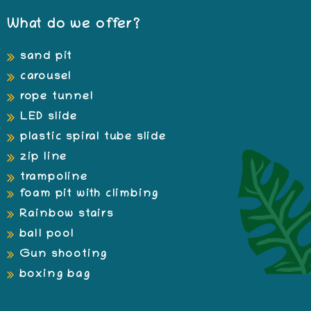
What do we offer?
sand pit
carousel
rope tunnel
LED slide
plastic spiral tube slide
zip line
trampoline
foam pit with climbing
Rainbow stairs
ball pool
Gun shooting
boxing bag