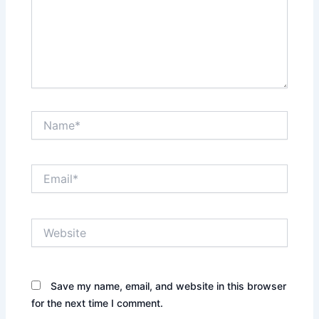
Name*
Email*
Website
Save my name, email, and website in this browser
for the next time I comment.