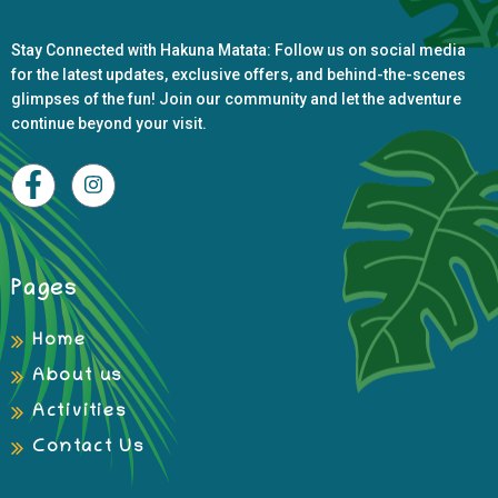
Stay Connected with Hakuna Matata: Follow us on social media
for the latest updates, exclusive offers, and behind-the-scenes
glimpses of the fun! Join our community and let the
adventure
continue beyond your visit.
Pages
Home
About us
Activities
Contact Us