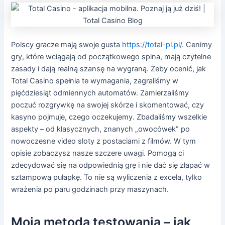
Polscy gracze mają swoje gusta
https://total-pl.pl/
. Cenimy
gry, które wciągają od początkowego spina, mają czytelne
zasady i dają realną szansę na wygraną. Żeby ocenić, jak
Total Casino spełnia te wymagania, zagraliśmy w
pięćdziesiąt odmiennych automatów. Zamierzaliśmy
poczuć rozgrywkę na swojej skórze i skomentować, czy
kasyno pojmuje, czego oczekujemy. Zbadaliśmy wszelkie
aspekty – od klasycznych, znanych „owocówek” po
nowoczesne video sloty z postaciami z filmów. W tym
opisie zobaczysz nasze szczere uwagi. Pomogą ci
zdecydować się na odpowiednią grę i nie dać się złapać w
sztampową pułapkę. To nie są wyliczenia z excela, tylko
wrażenia po paru godzinach przy maszynach.
Moja metoda testowania – jak