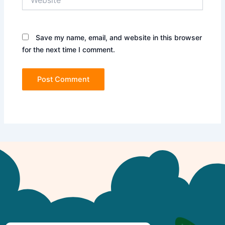
Save my name, email, and website in this browser
for the next time I comment.