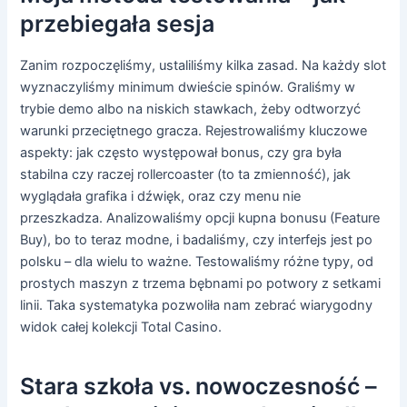
przebiegała sesja
Zanim rozpoczęliśmy, ustaliliśmy kilka zasad. Na każdy slot
wyznaczyliśmy minimum dwieście spinów. Graliśmy w
trybie demo albo na niskich stawkach, żeby odtworzyć
warunki przeciętnego gracza. Rejestrowaliśmy kluczowe
aspekty: jak często występował bonus, czy gra była
stabilna czy raczej rollercoaster (to ta zmienność), jak
wyglądała grafika i dźwięk, oraz czy menu nie
przeszkadza. Analizowaliśmy opcji kupna bonusu (Feature
Buy), bo to teraz modne, i badaliśmy, czy interfejs jest po
polsku – dla wielu to ważne. Testowaliśmy różne typy, od
prostych maszyn z trzema bębnami po potwory z setkami
linii. Taka systematyka pozwoliła nam zebrać wiarygodny
widok całej kolekcji Total Casino.
Stara szkoła vs. nowoczesność –