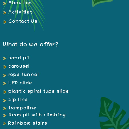
About us
Activities
Contact Us
What do we offer?
sand pit
carousel
rope tunnel
LED slide
plastic spiral tube slide
zip line
trampoline
foam pit with climbing
Rainbow stairs