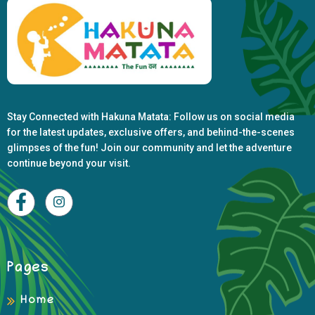
Stay Connected with Hakuna Matata: Follow us on social media
for the latest updates, exclusive offers, and behind-the-scenes
glimpses of the fun! Join our community and let the
adventure
continue beyond your visit.
Pages
Home