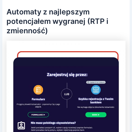
Automaty z najlepszym
potencjałem wygranej (RTP i
zmienność)