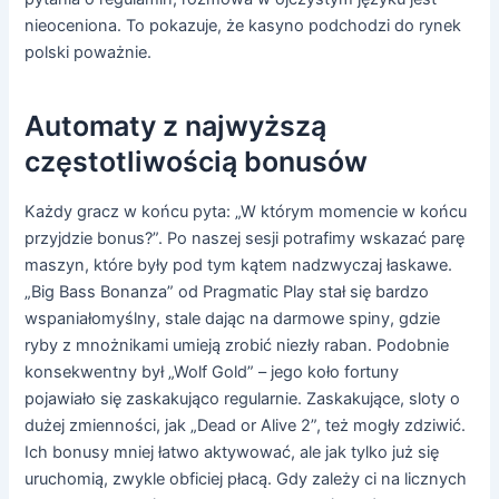
nieoceniona. To pokazuje, że kasyno podchodzi do rynek
polski poważnie.
Automaty z najwyższą
częstotliwością bonusów
Każdy gracz w końcu pyta: „W którym momencie w końcu
przyjdzie bonus?”. Po naszej sesji potrafimy wskazać parę
maszyn, które były pod tym kątem nadzwyczaj łaskawe.
„Big Bass Bonanza” od Pragmatic Play stał się bardzo
wspaniałomyślny, stale dając na darmowe spiny, gdzie
ryby z mnożnikami umieją zrobić niezły raban. Podobnie
konsekwentny był „Wolf Gold” – jego koło fortuny
pojawiało się zaskakująco regularnie. Zaskakujące, sloty o
dużej zmienności, jak „Dead or Alive 2”, też mogły zdziwić.
Ich bonusy mniej łatwo aktywować, ale jak tylko już się
uruchomią, zwykle obficiej płacą. Gdy zależy ci na licznych