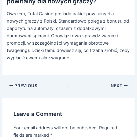
powitalny dla nowych graczy?
Owszem, Total Casino posiada pakiet powitalny dla
nowych graczy z Polski. Standardowo polega z bonusu od
depozytu na automaty, czasem z dodatkowymi
darmowymi spinami. Obowiązkowo sprawdź warunki
promocji, w szczególności wymagania obrotowe
(wagering). Dzięki temu dowiesz się, co trzeba zrobić, żeby
wypłacić ewentualne wygrane.
PREVIOUS
NEXT
Leave a Comment
Your email address will not be published.
Required
fields are marked
*