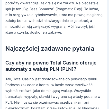
podróży gwarantują, że gra się nie znudzi. Na piedestale
ląduje też „Big Bass Bonanza” (Pragmatic Play). To luźna,
miła rozgrywka o rybołówstwie, która ma pewną magiczną
zaletę: bonus wchodzi niewiarygodnie częstokroć, a
mnożniki umieją zwiększyć wygraną. Mój faworyt, jeśli
idzie o czystą, doskonałą zabawę.
Najczęściej zadawane pytania
Czy aby na pewno Total Casino oferuje
automaty z walutą PLN (PLN)?
Tak, Total Casino jest dostosowane do polskiego rynku.
Podczas zakładania konta i w kasie masz możliwość
wybrać złotówki jako dominującą walutę. Wszystkie
transakcje, wypłaty, stawki i wygrane są wtedy podane w
PLN. Nie musisz się przejmować przelicznikami ani
niewidocznymi kosztami przewalutowania. To klarowne i