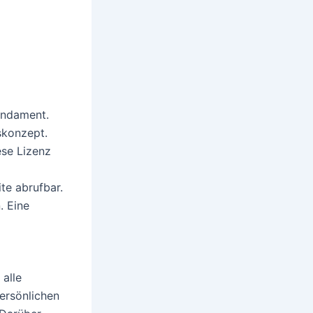
Fundament.
skonzept.
ese Lizenz
te abrufbar.
. Eine
 alle
ersönlichen