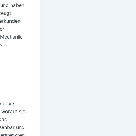
Grund haben
zeugt,
 erkunden
er
 Mechanik
s
kt sie
 worauf sie
Das
nsehbar und
versteckten