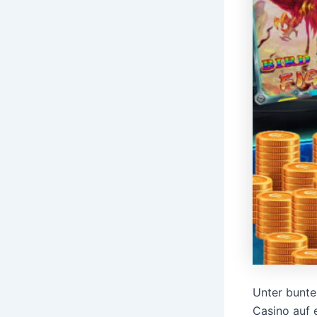
Unter bunt
Casino auf e