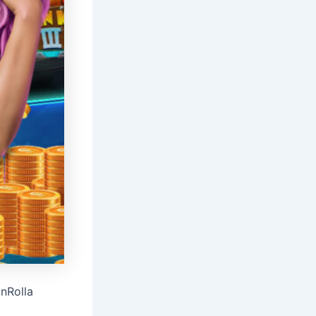
nRolla