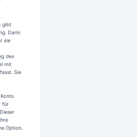
 gibt
ng. Darin
r sie
ng des
el mit
asst. Sie
 Konto
 für
 Dieser
Ihre
ne Option.