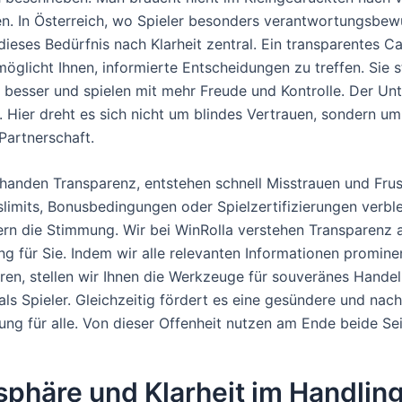
en. In Österreich, wo Spieler besonders verantwortungsbew
 dieses Bedürfnis nach Klarheit zentral. Ein transparentes C
öglicht Ihnen, informierte Entscheidungen zu treffen. Sie s
 besser und spielen mit mehr Freude und Kontrolle. Der Unt
. Hier dreht es sich nicht um blindes Vertrauen, sondern um
Partnerschaft.
orhanden Transparenz, entstehen schnell Misstrauen und Frus
limits, Bonusbedingungen oder Spielzertifizierungen verbl
rn die Stimmung. Wir bei WinRolla verstehen Transparenz a
ng für Sie. Indem wir alle relevanten Informationen promine
en, stellen wir Ihnen die Werkzeuge für souveränes Handel
als Spieler. Gleichzeitig fördert es eine gesündere und nach
ng für alle. Von dieser Offenheit nutzen am Ende beide Sei
sphäre und Klarheit im Handling