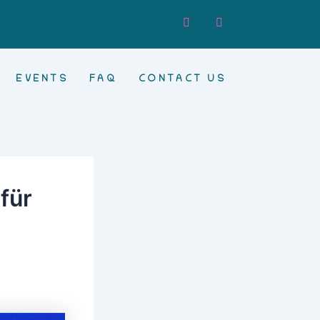
EVENTS
FAQ
CONTACT US
für