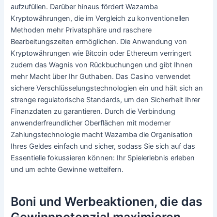
aufzufüllen. Darüber hinaus fördert Wazamba
Kryptowährungen, die im Vergleich zu konventionellen
Methoden mehr Privatsphäre und raschere
Bearbeitungszeiten ermöglichen. Die Anwendung von
Kryptowährungen wie Bitcoin oder Ethereum verringert
zudem das Wagnis von Rückbuchungen und gibt Ihnen
mehr Macht über Ihr Guthaben. Das Casino verwendet
sichere Verschlüsselungstechnologien ein und hält sich an
strenge regulatorische Standards, um den Sicherheit Ihrer
Finanzdaten zu garantieren. Durch die Verbindung
anwenderfreundlicher Oberflächen mit moderner
Zahlungstechnologie macht Wazamba die Organisation
Ihres Geldes einfach und sicher, sodass Sie sich auf das
Essentielle fokussieren können: Ihr Spielerlebnis erleben
und um echte Gewinne wetteifern.
Boni und Werbeaktionen, die das
Gewinnpotenzial maximieren