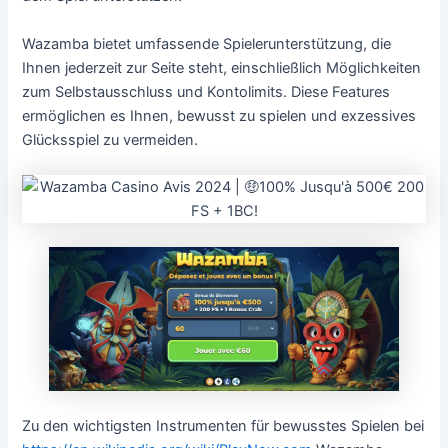
Wazamba bietet umfassende Spielerunterstützung, die
Ihnen jederzeit zur Seite steht, einschließlich Möglichkeiten
zum Selbstausschluss und Kontolimits. Diese Features
ermöglichen es Ihnen, bewusst zu spielen und exzessives
Glücksspiel zu vermeiden.
Zu den wichtigsten Instrumenten für bewusstes Spielen bei