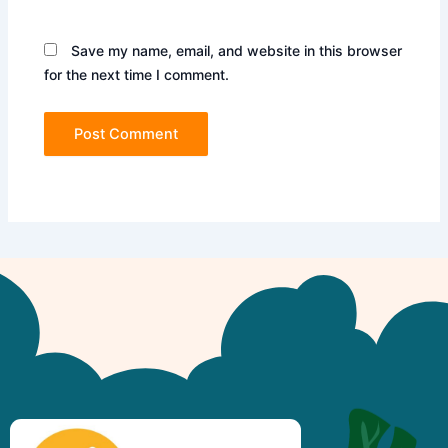
Save my name, email, and website in this browser
for the next time I comment.