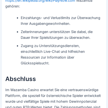
https://en.wikipedia.org/wiki/PlayNow.com
Wazamba
gehören:
Einzahlungs- und Verlustlimits zur Überwachung
Ihrer Ausgabengewohnheiten.
Zeiterinnerungen unterstützen Sie dabei, die
Dauer Ihrer Spielsitzungen zu überwachen.
Zugang zu Unterstützungsdiensten,
einschließlich Live-Chat und hilfreichen
Ressourcen zur Information über
Glücksspielsucht.
Abschluss
Im Wazamba Casino erwartet Sie eine vertrauenswürdige
Plattform, die speziell für österreichische Spieler entwickelt
wurde und vielfältige Spiele mit hohem Gewinnpotenzial
und guten RTP-Werten bietet. Die Zahlungsmethoden sind