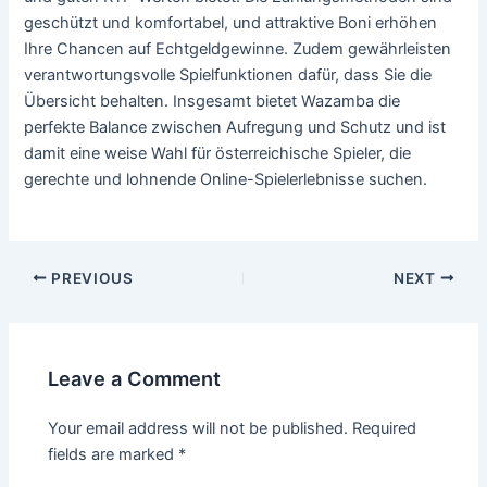
geschützt und komfortabel, und attraktive Boni erhöhen
Ihre Chancen auf Echtgeldgewinne. Zudem gewährleisten
verantwortungsvolle Spielfunktionen dafür, dass Sie die
Übersicht behalten. Insgesamt bietet Wazamba die
perfekte Balance zwischen Aufregung und Schutz und ist
damit eine weise Wahl für österreichische Spieler, die
gerechte und lohnende Online-Spielerlebnisse suchen.
PREVIOUS
NEXT
Leave a Comment
Your email address will not be published.
Required
fields are marked
*