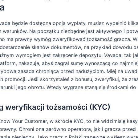
a
ada będzie dostępna opcja wypłaty, musisz wypełnić kilk
h warunków. Na początku niezbędne jest aktywnego i pot
yno ma prawny wymóg zweryfikować tożsamość gracza. W
 dostarczenie skanów dokumentów, na przykład dowodu os
żnym wymogiem jest zakręcenie depozytu. Vavada, tak ja
latform, nakazuje, abyś zagrał sumę wynoszącą co najmnie
typowa zasada chroniąca przed nadużyciom. Miej na uwad
h promocji. Jeśli skorzystałeś z bonusu, zweryfikuj, że zre
arunki jego obrotu. Wtedy wygrane staną się środkami do 
g weryfikacji tożsamości (KYC)
now Your Customer, w skrócie KYC, to nie widzimisię kasy
rawny. Chroni ona zarówno operatora, jak i gracza przed
rania pieniędzy. Jako gracz z Polski zapewne wyślesz wyr