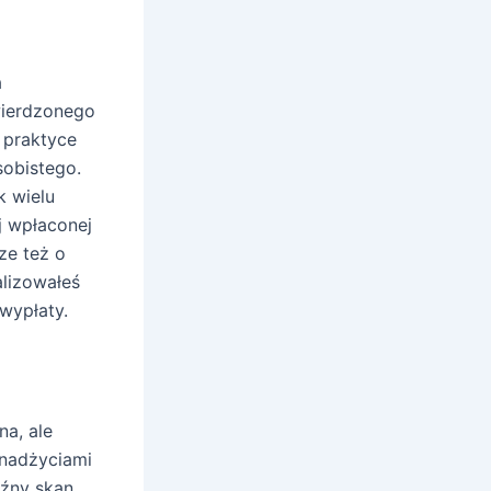
a
wierdzonego
 praktyce
obistego.
k wielu
j wpłaconej
ze też o
alizowałeś
wypłaty.
na, ale
 nadżyciami
aźny skan