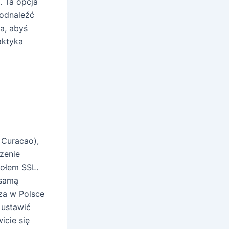
. Ta opcja
 odnaleźć
a, abyś
aktyka
 Curacao),
zenie
ołem SSL.
 samą
za w Polsce
 ustawić
icie się