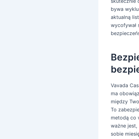
skutecznie 
bywa wykluc
aktualną li
wycofywał ś
bezpieczeń
Bezpie
bezpi
Vavada Casi
ma obowiąze
między Two
To zabezpi
metodą co w
ważne jest,
sobie miesi