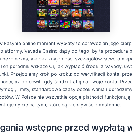
w kasynie online moment wypłaty to sprawdzian jego cierpl
i platformy. Vavada Casino dąży do tego, by ta procedura b
 i bezpieczna, ale bez znajomości szczegółów łatwo o nie
 Ten poradnik wskaże Ci, jak wypłacić środki z Vavady, uw
unki. Przejdziemy krok po kroku: od weryfikacji konta, prz
ności, aż do chwili, gdy środki trafią na Twoje konto. Prz
ymogi, limity, standardowe czasy oczekiwania i doradzimy
potów. W Polsce nie wszystkie opcje płatności funkcjonują 
ntrujemy się na tych, które są rzeczywiście dostępne.
ania wstępne przed wypłatą 