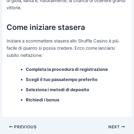
di gioia, ilarità e, naturalmente, la chance di ottenere grandi
vittorie.
Come iniziare stasera
Iniziare a scommettere stasera allo Shuffle Casino è più
facile di quanto si possa credere. Ecco come lanciarsi
subito nell’azione:
Completa la procedura di registrazione
Scegli il tuo passatempo preferito
Seleziona i metodi di deposito
Richiedi i bonus
PREVIOUS
NEXT