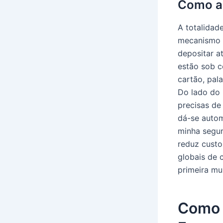
Como a
A totalidad
mecanismo d
depositar a
estão sob c
cartão, pal
Do lado do 
precisas de
dá-se autom
minha segur
reduz custo
globais de 
primeira mu
Como I