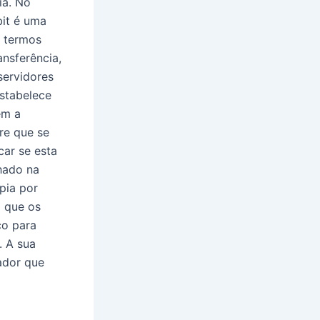
ia. No
bit é uma
m termos
nsferência,
servidores
stabelece
ém a
re que se
car se esta
hado na
pia por
o que os
co para
. A sua
ador que