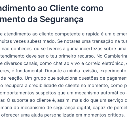
ndimento ao Cliente como
mento da Segurança
 atendimento ao cliente competente e rápida é um eleme
uitas vezes subestimado. Se notares uma transação na tu
 não conheces, ou se tiveres alguma incertezas sobre u
atendimento deve ser o teu primeiro recurso. No Gamblerin
de diversos canais, como chat ao vivo e correio eletrónico,
leres, é fundamental. Durante a minha revisão, experimento
 de reação. Um grupo que soluciona questões de pagamen
só recupera a credibilidade do cliente no momento, como 
 comportamentos suspeitos que um mecanismo automático 
ar. O suporte ao cliente é, assim, mais do que um serviço 
umana do mecanismo de segurança digital, capaz de perce
 oferecer uma ajuda personalizada em momentos críticos.