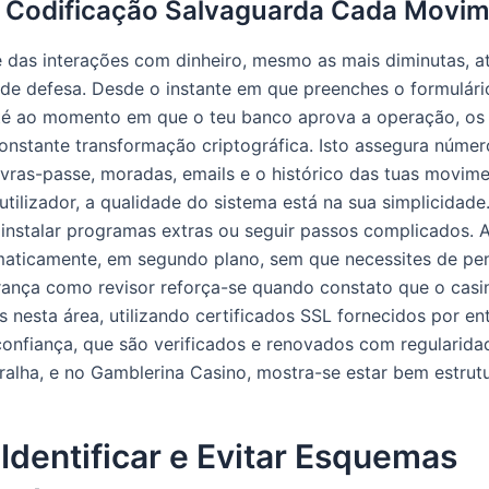
 Codificação Salvaguarda Cada Movi
e das interações com dinheiro, mesmo as mais diminutas, a
e defesa. Desde o instante em que preenches o formulári
té ao momento em que o teu banco aprova a operação, os
onstante transformação criptográfica. Isto assegura númer
avras-passe, moradas, emails e o histórico das tuas movim
utilizador, a qualidade do sistema está na sua simplicidade
 instalar programas extras ou seguir passos complicados. 
aticamente, em segundo plano, sem que necessites de pen
ança como revisor reforça-se quando constato que o casi
s nesta área, utilizando certificados SSL fornecidos por en
confiança, que são verificados e renovados com regularidad
ralha, e no Gamblerina Casino, mostra-se estar bem estrut
dentificar e Evitar Esquemas