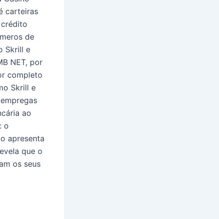
 carteiras
 crédito
úmeros de
 Skrill e
MB NET, por
por completo
o Skrill e
s empregas
ncária ao
: o
to apresenta
revela que o
zam os seus