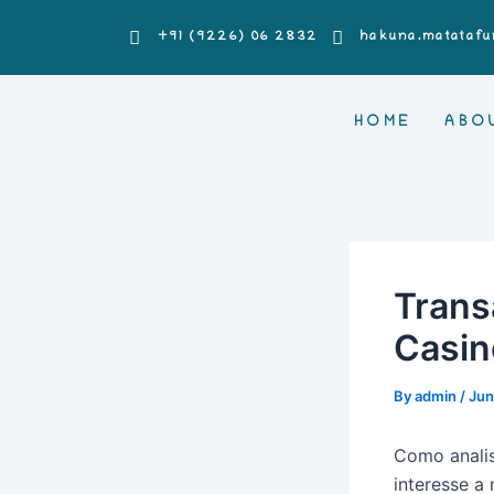
Skip
Post
+91 (9226) 06 2832
hakuna.matatafu
to
navigation
content
HOME
ABO
Trans
Casin
By
admin
/
Jun
Como analis
interesse a