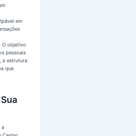
 um
alpável em
ransações
 O objetivo
dos pessoais
 a estrutura
ma que
 Sua
 a
a Casino