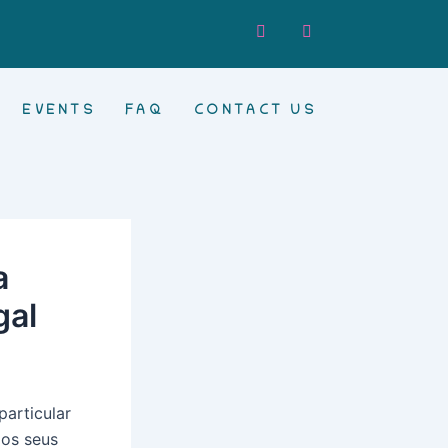
EVENTS
FAQ
CONTACT US
a
gal
articular
dos seus