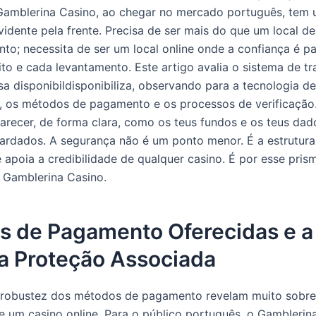
 Gamblerina Casino, ao chegar no mercado português, tem
vidente pela frente. Precisa de ser mais do que um local de
nto; necessita de ser um local online onde a confiança é p
to e cada levantamento. Este artigo avalia o sistema de t
sa disponibildisponibiliza, observando para a tecnologia de
, os métodos de pagamento e os processos de verificação.
clarecer, de forma clara, como os teus fundos e os teus da
ardados. A segurança não é um ponto menor. É a estrutura,
ue apoia a credibilidade de qualquer casino. É por esse pris
 Gamblerina Casino.
s de Pagamento Oferecidas e a
ia Proteção Associada
 robustez dos métodos de pagamento revelam muito sobre
e um casino online. Para o público português, o Gamblerin