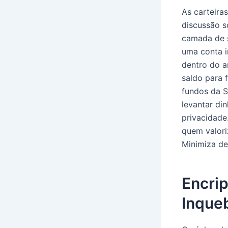
As carteira
discussão 
camada de s
uma conta i
dentro do a
saldo para 
fundos da S
levantar di
privacidade
quem valori
Minimiza de
Encrip
Inque