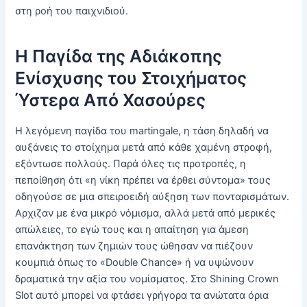
στη ροή του παιχνιδιού.
Η Παγίδα της Αδιάκοπης
Ενίσχυσης του Στοιχήματος
Ύστερα Από Χασούρες
Η λεγόμενη παγίδα του martingale, η τάση δηλαδή να
αυξάνεις το στοίχημα μετά από κάθε χαμένη στροφή,
εξόντωσε πολλούς. Παρά όλες τις προτροπές, η
πεποίθηση ότι «η νίκη πρέπει να έρθει σύντομα» τους
οδηγούσε σε μια σπειροειδή αύξηση των πονταρισμάτων.
Αρχιζαν με ένα μικρό νόμισμα, αλλά μετά από μερικές
απώλειες, το εγώ τους και η απαίτηση για άμεση
επανάκτηση των ζημιών τους ώθησαν να πιέζουν
κουμπιά όπως το «Double Chance» ή να υψώνουν
δραματικά την αξία του νομίσματος. Στο Shining Crown
Slot αυτό μπορεί να φτάσει γρήγορα τα ανώτατα όρια