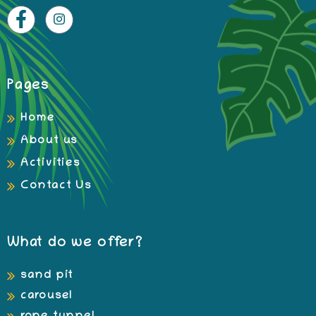
Pages
Home
About us
Activities
Contact Us
What do we offer?
sand pit
carousel