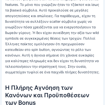
features. Το μόνο που γνώριζαν ήταν το τζάκποτ και ίσως
τα βασικά σύμβολα. Αυτό προκαλούσε σε μεγάλες
απογοητεύσεις και απώλειες. Για παράδειγμα,, είχαν τη
δυνατότητα να συλλέξουν scatter σύμβολα χωρίς να
γνωρίζουν πόσα χρειάζονται για να ενεργοποιήσουν τα
δωρεάν γύρους. Ή δεν είχαν συνείδηση την αξία των wild
symbols σε συγκεκριμένες θέσεις των τροχών. Πολλοί
Έλληνες παίκτες ομολόγησαν ότι προχωρούσαν
κατευθείαν στο spin button, αγνοώντας το ρόλο των
κανόνων. Αυτή η άγνοια σήμαινε ότι χάνανε ευκαιρίες
για καλύτερες πληρωμές και δεν είχαν τη δυνατότητα να
τελειοποιήσουν την στρατηγική τους. Στην ουσία,
συμμετείχαν τυφλοί σε ένα παιχνίδι πλήρες δυνατότητες.
Η Πλήρης Αγνόηση των
Κανόνων και Προϋποθέσεων
των Bonus