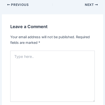
PREVIOUS
NEXT
Leave a Comment
Your email address will not be published.
Required
fields are marked
*
Type
here..