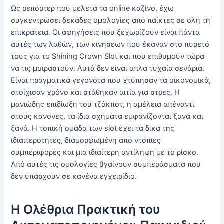
Ως ρεπόρτερ που μελετά τα online καζίνο, έχω
συγκεντρώσει δεκάδες ομολογίες από παίκτες σε όλη τη
επικράτεια. Οι αφηγήσεις που ξεχωρίζουν είναι πάντα
αυτές των λαθών, των κινήσεων που έκαναν στο πυρετό
τους για το Shining Crown Slot και που επιθυμούν τώρα
να τις μοιραστούν. Αυτά δεν είναι απλά τυχαία σενάρια.
Είναι πραγματικά γεγονότα που χτύπησαν τα οικονομικά,
στοίχισαν χρόνο και στάθηκαν αιτία για στρες. Η
μανιώδης επιδίωξη του τζάκποτ, η αμέλεια απέναντι
στους κανόνες, τα ίδια σχήματα εμφανίζονται ξανά και
ξανά. Η τοπική ομάδα των slot έχει τα δικά της
ιδιαιτερότητες, διαμορφωμένη από ντόπιες
συμπεριφορές και μια ιδιαίτερη αντίληψη με το ρίσκο.
Από αυτές τις ομολογίες βγαίνουν συμπεράσματα που
δεν υπάρχουν σε κανένα εγχειρίδιο.
Η Ολέθρια Πρακτική του