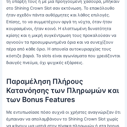
τη ύπαρξη τους ή με μια προηγούμενη χασούρα, μπήκαιν
στο Shining Crown Slot σαν εκτόνωση. Το επακόλουθο
ήταν σχεδόν πάντα αυθόρμητες και λάθος επιλογές.
Επίσης, το να συμμετέχουν αργά τη νύχτα, όταν ήταν
κουρασμένοι, ήταν κοινό. Η ελαττωμένη δυνατότητα
κρίσης και η μικρή συγκέντρωση τους προκαλούσαν να
αγνοούν τα προσυμφωνημένα όρια και να συνεχίζουν
πέρα από κάθε όριο. Η απουσία αυτοκυριαρχίας τους
κόστιζε βαριά. Τα slots είναι αγωνίσματα που χρειάζονται
διαυγές πνεύμα, όχι ψυχικές εξάρσεις.
Παραμέληση Πλήρους
Κατανόησης των Πληρωμών και
των Bonus Features
Με εντυπωσίασε πόσο συχνά οι χρήστες αναγνώριζαν ότι
έμπαιναν να απολαμβάνουν το Shining Crown Slot χωρίς
να κάνουν μια ματιά στον πίνακα πληρωμών ή στα bonus