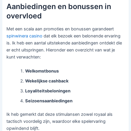
Aanbiedingen en bonussen in
overvloed
Met een scala aan promoties en bonussen garandeert
spinwinera casino
dat elk bezoek een belonende ervaring
is. Ik heb een aantal uitstekende aanbiedingen ontdekt die
er echt uitspringen. Hieronder een overzicht van wat je
kunt verwachten:
Welkomstbonus
Wekelijkse cashback
Loyaliteitsbeloningen
Seizoensaanbiedingen
Ik heb gemerkt dat deze stimulansen zowel royaal als
tactisch voordelig zijn, waardoor elke spelervaring
opwindend blijft.