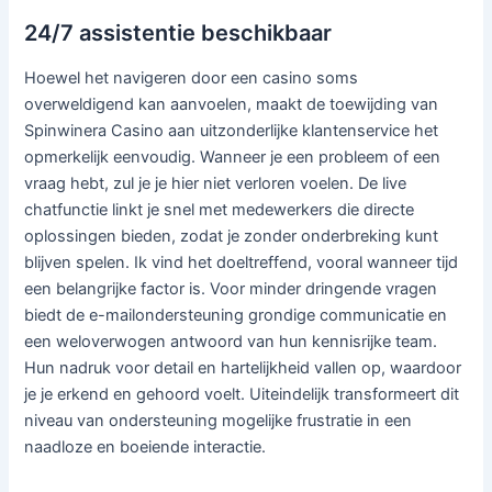
24/7 assistentie beschikbaar
Hoewel het navigeren door een casino soms
overweldigend kan aanvoelen, maakt de toewijding van
Spinwinera Casino aan uitzonderlijke klantenservice het
opmerkelijk eenvoudig. Wanneer je een probleem of een
vraag hebt, zul je je hier niet verloren voelen. De live
chatfunctie linkt je snel met medewerkers die directe
oplossingen bieden, zodat je zonder onderbreking kunt
blijven spelen. Ik vind het doeltreffend, vooral wanneer tijd
een belangrijke factor is. Voor minder dringende vragen
biedt de e-mailondersteuning grondige communicatie en
een weloverwogen antwoord van hun kennisrijke team.
Hun nadruk voor detail en hartelijkheid vallen op, waardoor
je je erkend en gehoord voelt. Uiteindelijk transformeert dit
niveau van ondersteuning mogelijke frustratie in een
naadloze en boeiende interactie.