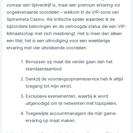
zomaar een tijdverdrijf is, maar een premium ervaring vol
ongeëvenaarde voordelen – welkom in de VIP-zone van
Spinwinera Casino. Als kritische speler waardeer ik de
bijzondere beloningen en de verhoogde status die een VIP-
lidmaatschap met zich meebrengt. Het is meer dan alleen
een titel; het is een uitnodiging voor een weelderige
ervaring met vier uitstekende voordelen:
Bonussen op maat die verder gaan dan het
standaardaanbod.
Dankzij de voorrangsopnameservice heb ik altijd
toegang tot mijn winst.
Exclusieve evenementen, waarbij ik word
uitgenodigd om te netwerken met topspelers.
Toegewijde accountmanagers die mijn game-
ervaring op maat maken.