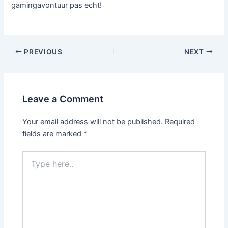
gamingavontuur pas echt!
PREVIOUS
NEXT
Leave a Comment
Your email address will not be published.
Required
fields are marked
*
Type
here..