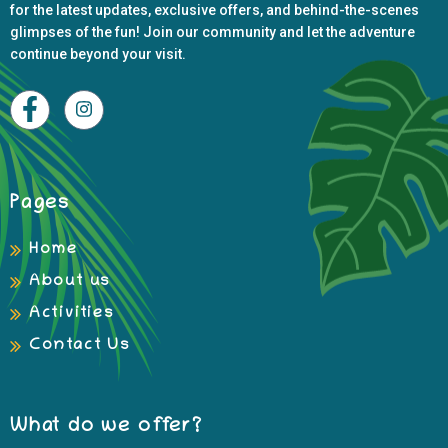
for the latest updates, exclusive offers, and behind-the-scenes
glimpses of the fun! Join our community and let the
adventure
continue beyond your visit.
Pages
Home
About us
Activities
Contact Us
What do we offer?