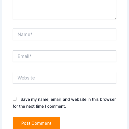
Name*
Email*
Website
Save my name, email, and website in this browser
for the next time I comment.