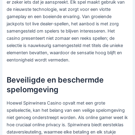
er zeker iets dat je aanspreekt. Elk spel maakt gebruik van
de nieuwste technologie, wat zorgt voor een vlotte
gameplay en een boeiende ervaring. Van groeiende
jackpots tot live dealer-spellen, het aanbod is met zorg
samengesteld om spelers te blijven interesseren. Het
casino presenteert niet zomaar een reeks spellen; de
selectie is nauwkeurig samengesteld met titels die unieke
elementen bevatten, waardoor de sensatie hoog blijft en
eentonigheid wordt vermeden.
Beveiligde en beschermde
spelomgeving
Hoewel Spinwinera Casino opvalt met een grote
spelselectie, kan het belang van een veilige spelomgeving
niet genoeg onderstreept worden. Als online gamer weet ik
hoe cruciaal online privacy is. Spinwinera biedt eersteklas
dataversleuteling, waarmee elke betaling en elk stukje