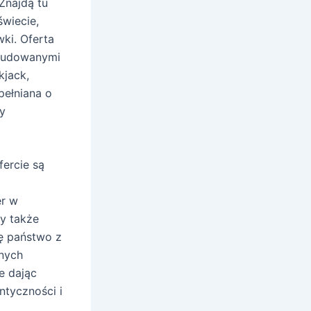
Znajdą tu
wiecie,
ki. Oferta
zbudowanymi
kjack,
pełniana o
zy
ercie są
er w
y także
ię państwo z
lnych
e dając
ntyczności i