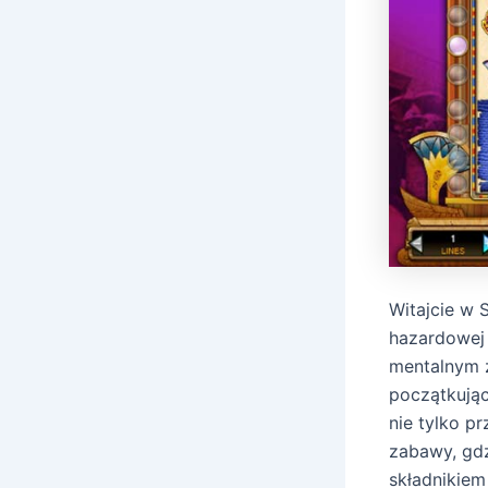
Witajcie w 
hazardowej
mentalnym z
początkując
nie tylko p
zabawy, gdz
składnikiem