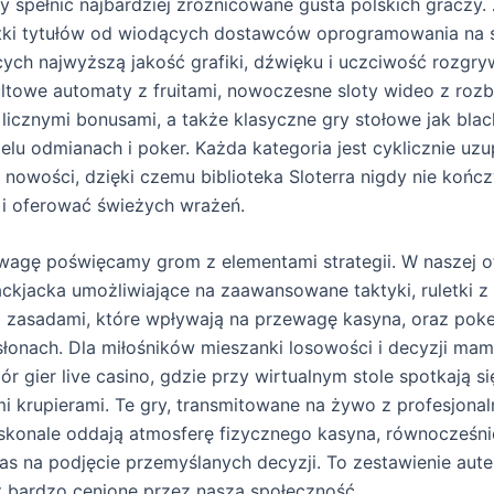
y spełnić najbardziej zróżnicowane gusta polskich graczy. 
tki tytułów od wiodących dostawców oprogramowania na ś
ych najwyższą jakość grafiki, dźwięku i uczciwość rozgryw
ltowe automaty z fruitami, nowoczesne sloty wideo z ro
i licznymi bonusami, a także klasyczne gry stołowe jak blac
ielu odmianach i poker. Każda kategoria jest cyklicznie uzu
 nowości, dzięki czemu biblioteka Sloterra nigdy nie końc
i oferować świeżych wrażeń.
wagę poświęcamy grom z elementami strategii. W naszej of
ckjacka umożliwiające na zaawansowane taktyki, ruletki z
 zasadami, które wpływają na przewagę kasyna, oraz pok
łonach. Dla miłośników mieszanki losowości i decyzji mam
ór gier live casino, gdzie przy wirtualnym stole spotkają s
 krupierami. Te gry, transmitowane na żywo z profesjona
skonale oddają atmosferę fizycznego kasyna, równocześni
s na podjęcie przemyślanych decyzji. To zestawienie aute
 bardzo cenione przez naszą społeczność.