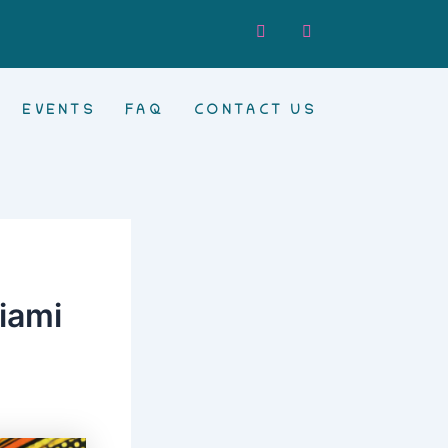
EVENTS
FAQ
CONTACT US
iami