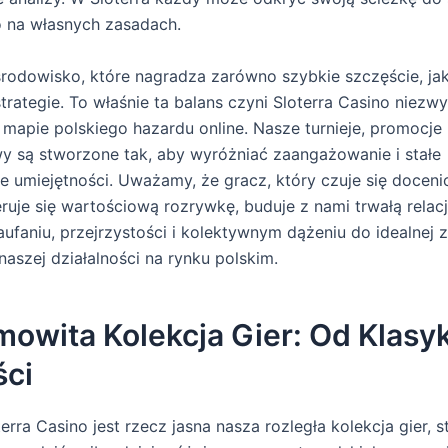
 na własnych zasadach.
odowisko, które nagradza zarówno szybkie szczęście, jak 
rategie. To właśnie ta balans czyni Sloterra Casino niezw
mapie polskiego hazardu online. Nasze turnieje, promocje
wy są stworzone tak, aby wyróżniać zaangażowanie i stałe
e umiejętności. Uważamy, że gracz, który czuje się doceni
ruje się wartościową rozrywkę, buduje z nami trwałą relację
aufaniu, przejrzystości i kolektywnym dążeniu do idealnej 
 naszej działalności na rynku polskim.
mowita Kolekcja Gier: Od Klasy
ci
rra Casino jest rzecz jasna nasza rozległa kolekcja gier, s