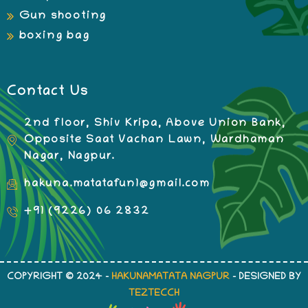
Gun shooting
boxing bag
Contact Us
2nd floor, Shiv Kripa, Above Union Bank,
Opposite Saat Vachan Lawn, Wardhaman
Nagar, Nagpur.
hakuna.matatafun1@gmail.com
+91 (9226) 06 2832
COPYRIGHT © 2024 –
HAKUNAMATATA NAGPUR
– DESIGNED BY
TEZTECCH