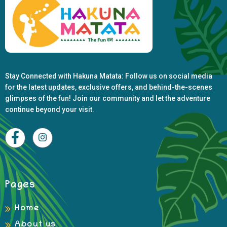
Stay Connected with Hakuna Matata: Follow us on social media
for the latest updates, exclusive offers, and behind-the-scenes
glimpses of the fun! Join our community and let the
adventure
continue beyond your visit.
Pages
Home
About us