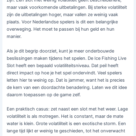
zijn. Een slot met weinig volatiliteit geeft bescheidenere,
maar vaak voorkomende uitbetalingen. Bij sterke volatiliteit
zijn de uitbetalingen hoger, maar vallen ze weinig vaak
plaats. Voor Nederlandse spelers is dit een belangrijke
overweging. Het moet te passen bij hun geld en hun
manier.
Als je dit begrip doorziet, kunt je meer onderbouwde
beslissingen maken tijdens het spelen. De Ice Fishing Live
Slot heeft een bepaald volatiliteitsniveau. Dat peil heeft
direct impact op hoe je het spel ondervindt. Veel spelers
letten hier te weinig op. Dat is jammer, want het is precies
de kern van een doordachte benadering. Laten we dit idee
daarom toepassen op de game zelf.
Een praktisch casus: zet naast een slot met het weer. Lage
volatiliteit is als motregen. Het is constant, maar de mate
water is klein. Grote volatiliteit is een exotische storm. Een
lange tijd lijkt er weinig te geschieden, tot het onverwacht