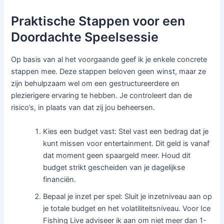
Praktische Stappen voor een
Doordachte Speelsessie
Op basis van al het voorgaande geef ik je enkele concrete
stappen mee. Deze stappen beloven geen winst, maar ze
zijn behulpzaam wel om een gestructureerdere en
plezierigere ervaring te hebben. Je controleert dan de
risico’s, in plaats van dat zij jou beheersen.
Kies een budget vast: Stel vast een bedrag dat je
kunt missen voor entertainment. Dit geld is vanaf
dat moment geen spaargeld meer. Houd dit
budget strikt gescheiden van je dagelijkse
financiën.
Bepaal je inzet per spel: Sluit je inzetniveau aan op
je totale budget en het volatiliteitsniveau. Voor Ice
Fishing Live adviseer ik aan om niet meer dan 1-