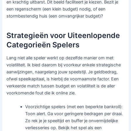
en krachtig uitbarst. Dit beeld faciliteert je kiezen. Bezit je
een regenscherm (een klein budget) nodig, of een
stormbestendig huis (een omvangrijker budget)?
Strategieën voor Uiteenlopende
Categorieën Spelers
Lang niet alle speler werkt op dezelfde manier om met
volatiliteit. Ik bied daarom bij voorkeur enkele strategische
aanwijzingen, naargelang jouw speelstijl. Je geldbedrag,
ofwel speelkapitaal, is hierbij de voornaamste factor. Een
verkeerde match tussen budget en volatiliteit is de aller
voorkomende fout die ik online zie.
Voorzichtige spelers (met een beperkte bankroll):
Toon alert. Ga voor geringere bedragen per draai.
Zo rek je je speeltijd en buffer je onvermijdelijke
verliesseries op. Bekijk het spel als een