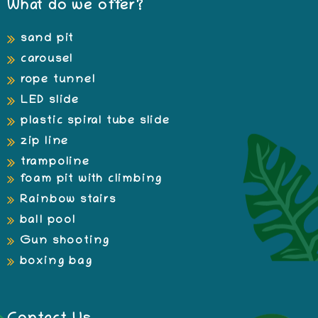
What do we offer?
sand pit
carousel
rope tunnel
LED slide
plastic spiral tube slide
zip line
trampoline
foam pit with climbing
Rainbow stairs
ball pool
Gun shooting
boxing bag