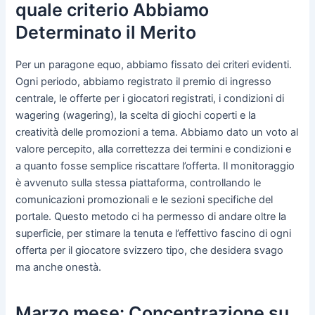
quale criterio Abbiamo
Determinato il Merito
Per un paragone equo, abbiamo fissato dei criteri evidenti.
Ogni periodo, abbiamo registrato il premio di ingresso
centrale, le offerte per i giocatori registrati, i condizioni di
wagering (wagering), la scelta di giochi coperti e la
creatività delle promozioni a tema. Abbiamo dato un voto al
valore percepito, alla correttezza dei termini e condizioni e
a quanto fosse semplice riscattare l’offerta. Il monitoraggio
è avvenuto sulla stessa piattaforma, controllando le
comunicazioni promozionali e le sezioni specifiche del
portale. Questo metodo ci ha permesso di andare oltre la
superficie, per stimare la tenuta e l’effettivo fascino di ogni
offerta per il giocatore svizzero tipo, che desidera svago
ma anche onestà.
Marzo mese: Concentrazione su