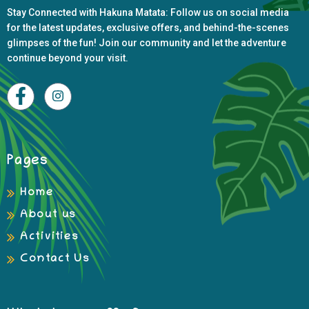
Stay Connected with Hakuna Matata: Follow us on social media
for the latest updates, exclusive offers, and behind-the-scenes
glimpses of the fun! Join our community and let the
adventure
continue beyond your visit.
Pages
Home
About us
Activities
Contact Us