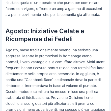
risultata quella di un operatore che punta per cominciare
l’anno con vigore, offrendo un ampia gamma di occasioni
sia per i nuovi membri che per la comunità già affermata.
Agosto: Iniziative Celate e
Ricompensa dei Fedeli
Agosto, mese tradizionalmente sereno, ha serbato una
sorpresa. Mentre le promozioni in homepage erano
normali, il vero vantaggio si è camuffato altrove. Molti utenti
frequenti hanno ricevuto bonus reload con termini facilitate
direttamente nella propria area personale. In aggiunta, è
partita una “Cashback Race” settimanale dove la parte di
rimborso si incrementava in base al volume di puntate.
Questo metodo su misura ha messo in luce una politica
elaborata di fidelizzazione. Prova che Golisimo tiene
d’occhio ai suoi giocatori più affezionati e li premia con
promozioni meno appariscenti, ma spesso più vantaggiose