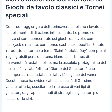
Giochi da tavolo classici e Tornei
speciali
Con il sopraggiungere della primavera, abbiamo rilevato un
cambiamento di direzione interessante. Le promozioni di
marzo si sono concentrate sui giochi da tavolo, come
blackjack e roulette, con bonus cashback specifici. È stato
introdotto un torneo a tema “Saint Patrick’s Day” con premi
in giri gratuiti per slot a tema irlandese. Il bonus di
benvenuto è restato solido, ma la assoluta protagonista del
mese si è rivelata l’offerta “Giorno del Giocatore”, una
ricompensa inaspettata per l’attività di gioco del venerdì.
Questo mese ha evidenziato la capacità di Golisimo di
variare l’offerta, suscitando l’interesse di vari tipi di
giocatori, dagli appassionati di strategia ai giocatori più
casual delle slot.