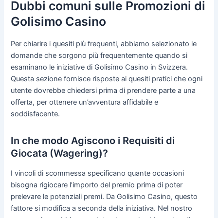
Dubbi comuni sulle Promozioni di
Golisimo Casino
Per chiarire i quesiti più frequenti, abbiamo selezionato le
domande che sorgono più frequentemente quando si
esaminano le iniziative di Golisimo Casino in Svizzera.
Questa sezione fornisce risposte ai quesiti pratici che ogni
utente dovrebbe chiedersi prima di prendere parte a una
offerta, per ottenere un’avventura affidabile e
soddisfacente.
In che modo Agiscono i Requisiti di
Giocata (Wagering)?
I vincoli di scommessa specificano quante occasioni
bisogna rigiocare l’importo del premio prima di poter
prelevare le potenziali premi. Da Golisimo Casino, questo
fattore si modifica a seconda della iniziativa. Nel nostro