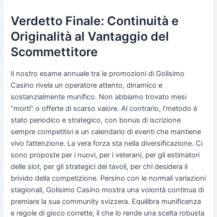
Verdetto Finale: Continuità e
Originalità al Vantaggio del
Scommettitore
Il nostro esame annuale tra le promozioni di Golisimo
Casino rivela un operatore attento, dinamico e
sostanzialmente munifico. Non abbiamo trovato mesi
“morti” o offerte di scarso valore. Al contrario, l’metodo è
stato periodico e strategico, con bonus di iscrizione
sempre competitivi e un calendario di eventi che mantiene
vivo l’attenzione. La vera forza sta nella diversificazione. Ci
sono proposte per i nuovi, per i veterani, per gli estimatori
delle slot, per gli strategici dei tavoli, per chi desidera il
brivido della competizione. Persino con le normali variazioni
stagionali, Golisimo Casino mostra una volontà continua di
premiare la sua community svizzera. Equilibra munificenza
e regole di gioco corrette, il che lo rende una scelta robusta