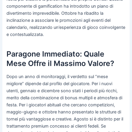
componente di gamification ha introdotto un piano di
divertimento imprevedibile. Ottobre ha ribadito la
inclinazione a associare le promozioni agli eventi del
calendario, realizzando un’esperienza di gioco coinvolgente
e contestualizzata.
Paragone Immediato: Quale
Mese Offre il Massimo Valore?
Dopo un anno di monitoraggi, il verdetto sul “mese
migliore” dipende dal profilo del giocatore. Per i nuovi
utenti, gennaio e dicembre sono stati i periodi più ricchi,
merito della combinazione di bonus multipli e atmosfera di
festa. Per i giocatori abituali che cercano competizioni,
maggio-giugno e ottobre hanno presentato le strutture di
tornei più vantaggiose e creative. Agosto si è distinto per il
trattamento premium concesso ai clienti fedeli. Se