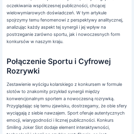
oczekiwania współczesnej publiczności, chcącej
wielowymiarowych doświadczeń. W tym artykule
spojrzymy temu fenomenowi z perspektywy analitycznej,
analizując każdy aspekt tej synergii i jej wpływ na
postrzeganie zarówno sportu, jak i nowoczesnych form
konkursów w naszym kraju.
Połączenie Sportu i Cyfrowej
Rozrywki
Zestawienie wyścigu kolarskiego z konkursem w formule
slotów to znakomity przykład synergii między
konwencjonalnym sportem a nowoczesną rozrywką.
Przyglądając się temu zjawisku, dostrzegamy, że obie sfery
wyciągają z siebie nawzajem. Sport oferuje autentycznych
emocji, wiarygodności i licznej publiczności. Konkurs
Smiling Joker Slot dodaje element interaktywności,