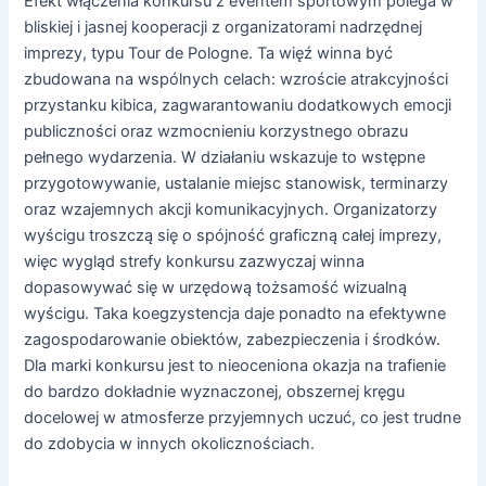
Efekt włączenia konkursu z eventem sportowym polega w
bliskiej i jasnej kooperacji z organizatorami nadrzędnej
imprezy, typu Tour de Pologne. Ta więź winna być
zbudowana na wspólnych celach: wzroście atrakcyjności
przystanku kibica, zagwarantowaniu dodatkowych emocji
publiczności oraz wzmocnieniu korzystnego obrazu
pełnego wydarzenia. W działaniu wskazuje to wstępne
przygotowywanie, ustalanie miejsc stanowisk, terminarzy
oraz wzajemnych akcji komunikacyjnych. Organizatorzy
wyścigu troszczą się o spójność graficzną całej imprezy,
więc wygląd strefy konkursu zazwyczaj winna
dopasowywać się w urzędową tożsamość wizualną
wyścigu. Taka koegzystencja daje ponadto na efektywne
zagospodarowanie obiektów, zabezpieczenia i środków.
Dla marki konkursu jest to nieoceniona okazja na trafienie
do bardzo dokładnie wyznaczonej, obszernej kręgu
docelowej w atmosferze przyjemnych uczuć, co jest trudne
do zdobycia w innych okolicznościach.