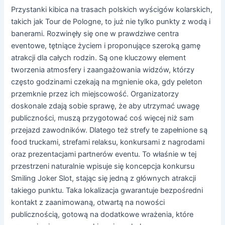
Przystanki kibica na trasach polskich wyścigów kolarskich,
takich jak Tour de Pologne, to już nie tylko punkty z wodą i
banerami. Rozwinęły się one w prawdziwe centra
eventowe, tętniące życiem i proponujące szeroką gamę
atrakcji dla całych rodzin. Są one kluczowy element
tworzenia atmosfery i zaangażowania widzów, którzy
często godzinami czekają na mgnienie oka, gdy peleton
przemknie przez ich miejscowość. Organizatorzy
doskonale zdają sobie sprawę, że aby utrzymać uwagę
publiczności, muszą przygotować coś więcej niż sam
przejazd zawodników. Dlatego też strefy te zapełnione są
food truckami, strefami relaksu, konkursami z nagrodami
oraz prezentacjami partnerów eventu. To właśnie w tej
przestrzeni naturalnie wpisuje się koncepcja konkursu
Smiling Joker Slot, stając się jedną z głównych atrakcji
takiego punktu. Taka lokalizacja gwarantuje bezpośredni
kontakt z zaanimowaną, otwartą na nowości
publicznością, gotową na dodatkowe wrażenia, które