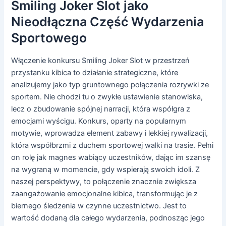
Smiling Joker Slot jako
Nieodłączna Część Wydarzenia
Sportowego
Włączenie konkursu Smiling Joker Slot w przestrzeń
przystanku kibica to działanie strategiczne, które
analizujemy jako typ gruntownego połączenia rozrywki ze
sportem. Nie chodzi tu o zwykłe ustawienie stanowiska,
lecz o zbudowanie spójnej narracji, która współgra z
emocjami wyścigu. Konkurs, oparty na popularnym
motywie, wprowadza element zabawy i lekkiej rywalizacji,
która współbrzmi z duchem sportowej walki na trasie. Pełni
on rolę jak magnes wabiący uczestników, dając im szansę
na wygraną w momencie, gdy wspierają swoich idoli. Z
naszej perspektywy, to połączenie znacznie zwiększa
zaangażowanie emocjonalne kibica, transformując je z
biernego śledzenia w czynne uczestnictwo. Jest to
wartość dodaną dla całego wydarzenia, podnosząc jego