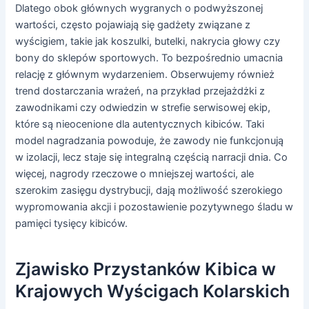
Dlatego obok głównych wygranych o podwyższonej
wartości, często pojawiają się gadżety związane z
wyścigiem, takie jak koszulki, butelki, nakrycia głowy czy
bony do sklepów sportowych. To bezpośrednio umacnia
relację z głównym wydarzeniem. Obserwujemy również
trend dostarczania wrażeń, na przykład przejażdżki z
zawodnikami czy odwiedzin w strefie serwisowej ekip,
które są nieocenione dla autentycznych kibiców. Taki
model nagradzania powoduje, że zawody nie funkcjonują
w izolacji, lecz staje się integralną częścią narracji dnia. Co
więcej, nagrody rzeczowe o mniejszej wartości, ale
szerokim zasięgu dystrybucji, dają możliwość szerokiego
wypromowania akcji i pozostawienie pozytywnego śladu w
pamięci tysięcy kibiców.
Zjawisko Przystanków Kibica w
Krajowych Wyścigach Kolarskich