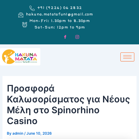
Skip
Post
+91 (9226) 06 2832
to
navigation
hakuna.matatafun1@gmail.com
content
Mon-Fri: 1.30pm to 8.30pm
Sat-Sun: 12pm to 9pm
Προσφορά
Καλωσορίσματος για Νέους
Μέλη στο Spinorhino
Casino
By
admin
/
June 10, 2026