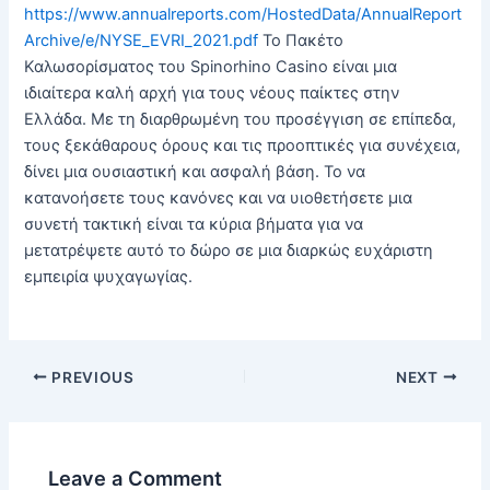
https://www.annualreports.com/HostedData/AnnualReport
Archive/e/NYSE_EVRI_2021.pdf
Το Πακέτο
Καλωσορίσματος του Spinorhino Casino είναι μια
ιδιαίτερα καλή αρχή για τους νέους παίκτες στην
Ελλάδα. Με τη διαρθρωμένη του προσέγγιση σε επίπεδα,
τους ξεκάθαρους όρους και τις προοπτικές για συνέχεια,
δίνει μια ουσιαστική και ασφαλή βάση. Το να
κατανοήσετε τους κανόνες και να υιοθετήσετε μια
συνετή τακτική είναι τα κύρια βήματα για να
μετατρέψετε αυτό το δώρο σε μια διαρκώς ευχάριστη
εμπειρία ψυχαγωγίας.
PREVIOUS
NEXT
Leave a Comment