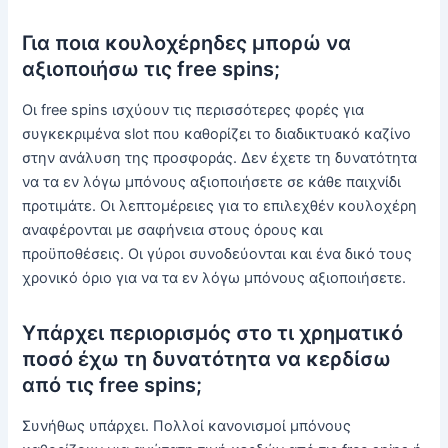
Για ποια κουλοχέρηδες μπορώ να
αξιοποιήσω τις free spins;
Οι free spins ισχύουν τις περισσότερες φορές για
συγκεκριμένα slot που καθορίζει το διαδικτυακό καζίνο
στην ανάλυση της προσφοράς. Δεν έχετε τη δυνατότητα
να τα εν λόγω μπόνους αξιοποιήσετε σε κάθε παιχνίδι
προτιμάτε. Οι λεπτομέρειες για το επιλεχθέν κουλοχέρη
αναφέρονται με σαφήνεια στους όρους και
προϋποθέσεις. Οι γύροι συνοδεύονται και ένα δικό τους
χρονικό όριο για να τα εν λόγω μπόνους αξιοποιήσετε.
Υπάρχει περιορισμός στο τι χρηματικό
ποσό έχω τη δυνατότητα να κερδίσω
από τις free spins;
Συνήθως υπάρχει. Πολλοί κανονισμοί μπόνους