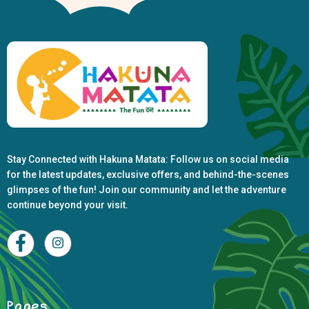
Stay Connected with Hakuna Matata: Follow us on social media
for the latest updates, exclusive offers, and behind-the-scenes
glimpses of the fun! Join our community and let the
adventure
continue beyond your visit.
Pages