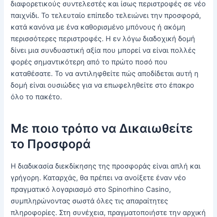
διαφορετικούς συντελεστές και ίσως περιστροφές σε νέο
παιχνίδι. Το τελευταίο επίπεδο τελειώνει την προσφορά,
κατά κανόνα με ένα καθορισμένο μπόνους ή ακόμη
περισσότερες περιστροφές. Η εν λόγω διαδοχική δομή
δίνει μια συνδυαστική αξία που μπορεί να είναι πολλές
φορές σημαντικότερη από το πρώτο ποσό που
καταθέσατε. Το να αντιληφθείτε πώς αποδίδεται αυτή η
δομή είναι ουσιώδες για να επωφεληθείτε στο έπακρο
όλο το πακέτο.
Με ποιο τρόπο να Δικαιωθείτε
το Προσφορά
Η διαδικασία διεκδίκησης της προσφοράς είναι απλή και
γρήγορη. Καταρχάς, θα πρέπει να ανοίξετε έναν νέο
πραγματικό λογαριασμό στο Spinorhino Casino,
συμπληρώνοντας σωστά όλες τις απαραίτητες
πληροφορίες. Στη συνέχεια, πραγματοποιήστε την αρχική