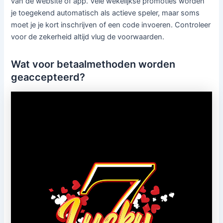
van de website of app. Vele wekelijkse promoties worden
je toegekend automatisch als actieve speler, maar soms
moet je je kort inschrijven of een code invoeren. Controleer
voor de zekerheid altijd vlug de voorwaarden.
Wat voor betaalmethoden worden
geaccepteerd?