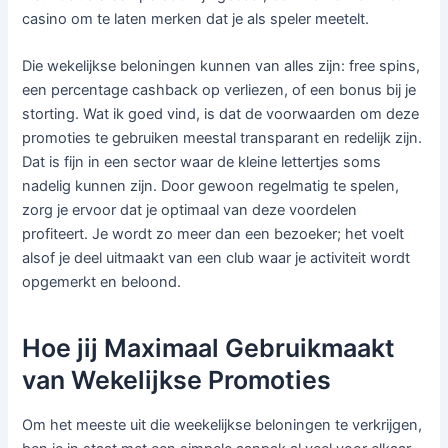
casino om te laten merken dat je als speler meetelt.
Die wekelijkse beloningen kunnen van alles zijn: free spins,
een percentage cashback op verliezen, of een bonus bij je
storting. Wat ik goed vind, is dat de voorwaarden om deze
promoties te gebruiken meestal transparant en redelijk zijn.
Dat is fijn in een sector waar de kleine lettertjes soms
nadelig kunnen zijn. Door gewoon regelmatig te spelen,
zorg je ervoor dat je optimaal van deze voordelen
profiteert. Je wordt zo meer dan een bezoeker; het voelt
alsof je deel uitmaakt van een club waar je activiteit wordt
opgemerkt en beloond.
Hoe jij Maximaal Gebruikmaakt
van Wekelijkse Promoties
Om het meeste uit die weekelijkse beloningen te verkrijgen,