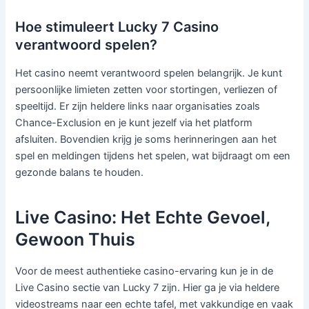
Hoe stimuleert Lucky 7 Casino
verantwoord spelen?
Het casino neemt verantwoord spelen belangrijk. Je kunt
persoonlijke limieten zetten voor stortingen, verliezen of
speeltijd. Er zijn heldere links naar organisaties zoals
Chance-Exclusion en je kunt jezelf via het platform
afsluiten. Bovendien krijg je soms herinneringen aan het
spel en meldingen tijdens het spelen, wat bijdraagt om een
gezonde balans te houden.
Live Casino: Het Echte Gevoel,
Gewoon Thuis
Voor de meest authentieke casino-ervaring kun je in de
Live Casino sectie van Lucky 7 zijn. Hier ga je via heldere
videostreams naar een echte tafel, met vakkundige en vaak