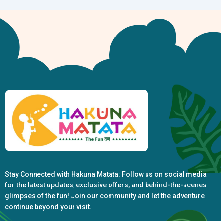
Stay Connected with Hakuna Matata: Follow us on social media
for the latest updates, exclusive offers, and behind-the-scenes
glimpses of the fun! Join our community and let the
adventure
continue beyond your visit.