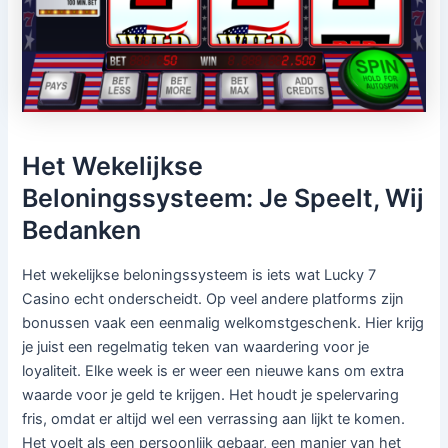
Het Wekelijkse
Beloningssysteem: Je Speelt, Wij
Bedanken
Het wekelijkse beloningssysteem is iets wat Lucky 7
Casino echt onderscheidt. Op veel andere platforms zijn
bonussen vaak een eenmalig welkomstgeschenk. Hier krijg
je juist een regelmatig teken van waardering voor je
loyaliteit. Elke week is er weer een nieuwe kans om extra
waarde voor je geld te krijgen. Het houdt je spelervaring
fris, omdat er altijd wel een verrassing aan lijkt te komen.
Het voelt als een persoonlijk gebaar, een manier van het