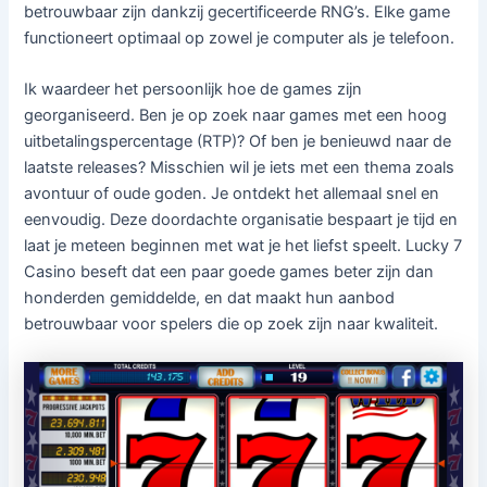
betrouwbaar zijn dankzij gecertificeerde RNG’s. Elke game
functioneert optimaal op zowel je computer als je telefoon.
Ik waardeer het persoonlijk hoe de games zijn
georganiseerd. Ben je op zoek naar games met een hoog
uitbetalingspercentage (RTP)? Of ben je benieuwd naar de
laatste releases? Misschien wil je iets met een thema zoals
avontuur of oude goden. Je ontdekt het allemaal snel en
eenvoudig. Deze doordachte organisatie bespaart je tijd en
laat je meteen beginnen met wat je het liefst speelt. Lucky 7
Casino beseft dat een paar goede games beter zijn dan
honderden gemiddelde, en dat maakt hun aanbod
betrouwbaar voor spelers die op zoek zijn naar kwaliteit.