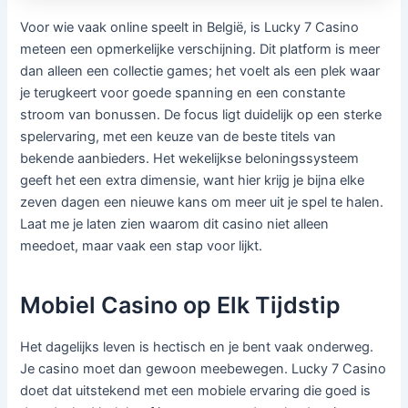
Voor wie vaak online speelt in België, is Lucky 7 Casino
meteen een opmerkelijke verschijning. Dit platform is meer
dan alleen een collectie games; het voelt als een plek waar
je terugkeert voor goede spanning en een constante
stroom van bonussen. De focus ligt duidelijk op een sterke
spelervaring, met een keuze van de beste titels van
bekende aanbieders. Het wekelijkse beloningssysteem
geeft het een extra dimensie, want hier krijg je bijna elke
zeven dagen een nieuwe kans om meer uit je spel te halen.
Laat me je laten zien waarom dit casino niet alleen
meedoet, maar vaak een stap voor lijkt.
Mobiel Casino op Elk Tijdstip
Het dagelijks leven is hectisch en je bent vaak onderweg.
Je casino moet dan gewoon meebewegen. Lucky 7 Casino
doet dat uitstekend met een mobiele ervaring die goed is