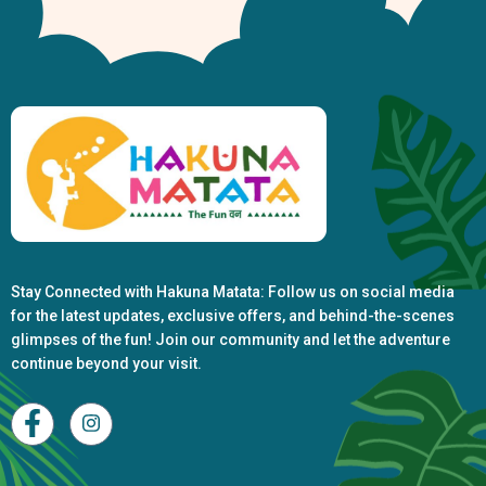
Stay Connected with Hakuna Matata: Follow us on social media
for the latest updates, exclusive offers, and behind-the-scenes
glimpses of the fun! Join our community and let the
adventure
continue beyond your visit.