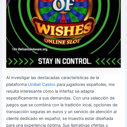
Al investigar las destacadas características de la
plataforma
Unibet Casino
para jugadores españoles, me
resulta interesante cómo la interfaz se adapta
específicamente a sus demandas. Con una selección de
juegos que se combina con la tradición local, opciones de
transacción seguras en euros y un servicio de atención al
cliente dedicado en español, se muestra estar diseñada
para una experiencia óptima. Sus llamativas ofertas y