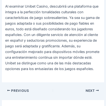
Al examinar Unibet Casino, descubrirá una plataforma que
integra a la perfección tonalidades culturales con
características de juego sobresalientes. Ya sea su gama de
juegos adaptada o sus posibilidades de pago fiables en
euros, todo está diseñado considerando los jugadores
españoles. Con un diligente servicio de atención al cliente
en español y seductoras promociones, su experiencia de
juego será adaptada y gratificante. Además, su
configuración mejorado para dispositivos móviles promete
una entretenimiento continua sin importar dónde esté.
Unibet se distingue como una de las más destacadas
opciones para los entusiastas de los juegos españoles.
PREVIOUS
NEXT