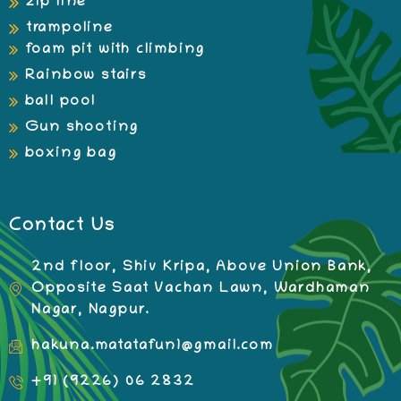
zip line
trampoline
foam pit with climbing
Rainbow stairs
ball pool
Gun shooting
boxing bag
Contact Us
2nd floor, Shiv Kripa, Above Union Bank,
Opposite Saat Vachan Lawn, Wardhaman
Nagar, Nagpur.
hakuna.matatafun1@gmail.com
+91 (9226) 06 2832