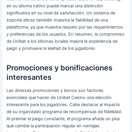
en su idioma nativo puede marcar una distinción
significativa en su nivel de satisfacción. Un sistema de
soporte eficaz también muestra la fiabilidad de una
plataforma, ya que muestra respeto por las requerimientos
y preferencias de los usuarios. En resumen, la compromiso
de Unibet a los idiomas locales mejora la experiencia de
juego y promueve la lealtad de los jugadores.
Promociones y bonificaciones
interesantes
Las diversas promociones y bonos son factores
esenciales que hacen de Unibet Casino una elección
interesante para los jugadores. Cabe destacar el impacto
de su organizado programa de recompensas de fidelidad.
Al premiar el juego constante, el programa añade un plus
que cambia la participación regular en ventajas