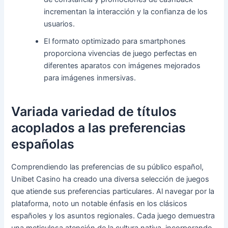
incrementan la interacción y la confianza de los
usuarios.
El formato optimizado para smartphones
proporciona vivencias de juego perfectas en
diferentes aparatos con imágenes mejorados
para imágenes inmersivas.
Variada variedad de títulos
acoplados a las preferencias
españolas
Comprendiendo las preferencias de su público español,
Unibet Casino ha creado una diversa selección de juegos
que atiende sus preferencias particulares. Al navegar por la
plataforma, noto un notable énfasis en los clásicos
españoles y los asuntos regionales. Cada juego demuestra