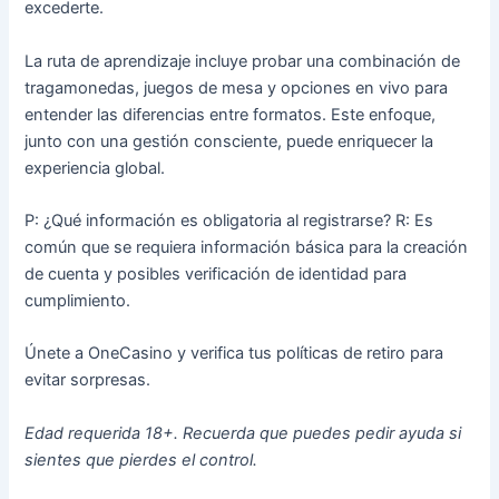
excederte.
La ruta de aprendizaje incluye probar una combinación de
tragamonedas, juegos de mesa y opciones en vivo para
entender las diferencias entre formatos. Este enfoque,
junto con una gestión consciente, puede enriquecer la
experiencia global.
P: ¿Qué información es obligatoria al registrarse? R: Es
común que se requiera información básica para la creación
de cuenta y posibles verificación de identidad para
cumplimiento.
Únete a OneCasino y verifica tus políticas de retiro para
evitar sorpresas.
Edad requerida 18+. Recuerda que puedes pedir ayuda si
sientes que pierdes el control.