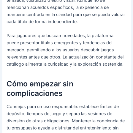
temática, volatilidad o estilo visual. Aunque no se
mencionan acuerdos específicos, la experiencia se
mantiene centrada en la claridad para que se pueda valorar
cada título de forma independiente.
Para jugadores que buscan novedades, la plataforma
puede presentar títulos emergentes y tendencias del
mercado, permitiendo a los usuarios descubrir juegos
relevantes antes que otros. La actualización constante del
catálogo alimenta la curiosidad y la exploración sostenida.
Cómo empezar sin
complicaciones
Consejos para un uso responsable: establece límites de
depósito, tiempos de juego y separa las sesiones de
diversión de otras obligaciones. Mantener la conciencia de
tu presupuesto ayuda a disfrutar del entretenimiento sin