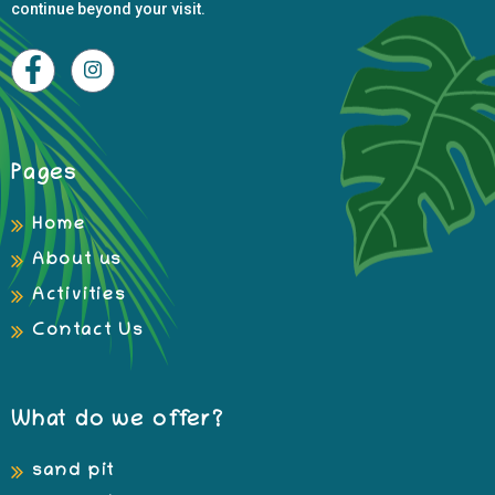
continue beyond your visit.
Pages
Home
About us
Activities
Contact Us
What do we offer?
sand pit