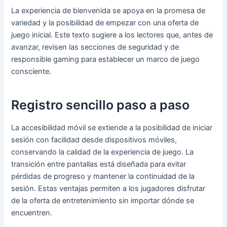
La experiencia de bienvenida se apoya en la promesa de
variedad y la posibilidad de empezar con una oferta de
juego inicial. Este texto sugiere a los lectores que, antes de
avanzar, revisen las secciones de seguridad y de
responsible gaming para establecer un marco de juego
consciente.
Registro sencillo paso a paso
La accesibilidad móvil se extiende a la posibilidad de iniciar
sesión con facilidad desde dispositivos móviles,
conservando la calidad de la experiencia de juego. La
transición entre pantallas está diseñada para evitar
pérdidas de progreso y mantener la continuidad de la
sesión. Estas ventajas permiten a los jugadores disfrutar
de la oferta de entretenimiento sin importar dónde se
encuentren.