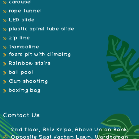
carousel
rope tunnel
LED slide
plastic spiral tube slide
zip line
trampoline
foam pit with climbing
Rainbow stairs
ball pool
Gun shooting
boxing bag
Contact Us
2nd floor, Shiv Kripa, Above Union Bank,
Opposite Saat Vachan Lawn, Wardhaman