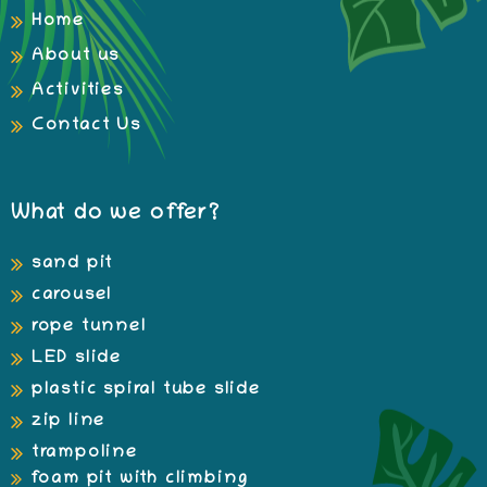
Home
About us
Activities
Contact Us
What do we offer?
sand pit
carousel
rope tunnel
LED slide
plastic spiral tube slide
zip line
trampoline
foam pit with climbing