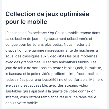
Collection de jeux optimisée
pour le mobile
L’essence de l’expérience Yep Casino mobile repose dans
sa collection de jeux, soigneusement sélectionnée et
conçue pour les écrans plus petits. Nous mettons à
disposition une gamme impressionnante de machines à
sous, des classiques aux vidéo-slots les plus modernes
avec des graphismes HD et des animations fluides. Les
jeux de table ne sont pas en reste : le blackjack, la roulette,
le baccara et le poker vidéo profitent d’interfaces tactiles
redessinées pour une jouabilité fine et confortable. Même le
live casino est accessible, avec des streams vidéo
ajustables qui s’ajustent à la qualité de votre connexion
internet, vous offrant l’ambiance réelle d’une table réelle
depuis votre mobile.