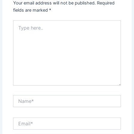
Your email address will not be published.
Required
fields are marked
*
Type
here..
Name*
Email*