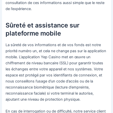
consultation de ces informations aussi simple que le reste
de l’expérience.
Sûreté et assistance sur
plateforme mobile
La sûreté de vos informations et de vos fonds est notre
priorité numéro un, et cela ne change pas sur la application
mobile. L’application Yep Casino met en œuvre un
chiffrement de niveau bancaire (SSL) pour garantir toutes
les échanges entre votre appareil et nos systèmes. Votre
espace est protégé par vos identifiants de connexion, et
nous conseillons l’usage d’un code d’accès ou de la
reconnaissance biométrique (lecture d’empreinte,
reconnaissance faciale) si votre terminal le autorise,
ajoutant une niveau de protection physique.
En cas de interrogation ou de difficulté, notre service client