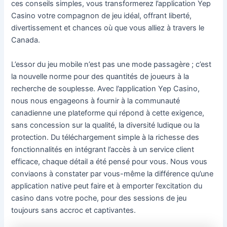
ces conseils simples, vous transformerez l’application Yep
Casino votre compagnon de jeu idéal, offrant liberté,
divertissement et chances où que vous alliez à travers le
Canada.
L’essor du jeu mobile n’est pas une mode passagère ; c’est
la nouvelle norme pour des quantités de joueurs à la
recherche de souplesse. Avec l’application Yep Casino,
nous nous engageons à fournir à la communauté
canadienne une plateforme qui répond à cette exigence,
sans concession sur la qualité, la diversité ludique ou la
protection. Du téléchargement simple à la richesse des
fonctionnalités en intégrant l’accès à un service client
efficace, chaque détail a été pensé pour vous. Nous vous
conviaons à constater par vous-même la différence qu’une
application native peut faire et à emporter l’excitation du
casino dans votre poche, pour des sessions de jeu
toujours sans accroc et captivantes.