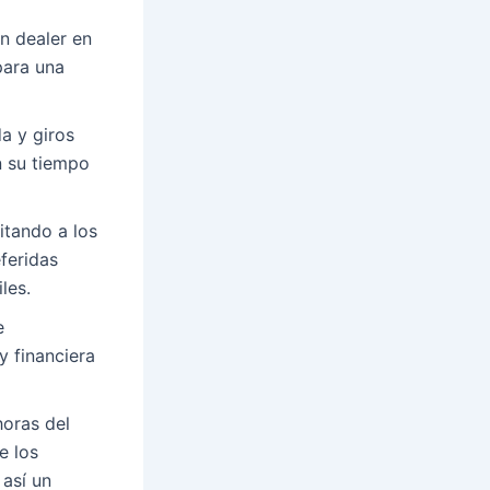
n dealer en
para una
a y giros
n su tiempo
itando a los
feridas
les.
e
y financiera
horas del
e los
 así un