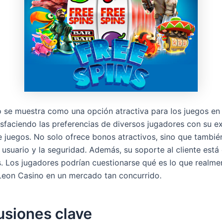
 se muestra como una opción atractiva para los juegos en 
isfaciendo las preferencias de diversos jugadores con su e
e juegos. No solo ofrece bonos atractivos, sino que también
 usuario y la seguridad. Además, su soporte al cliente está
s. Los jugadores podrían cuestionarse qué es lo que realme
Leon Casino en un mercado tan concurrido.
usiones clave