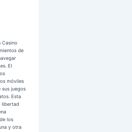
n Casino
imientos de
navegar
es. El
ios
vos móviles
e sus juegos
atos. Esta
 libertad
ena
de los
una y otra