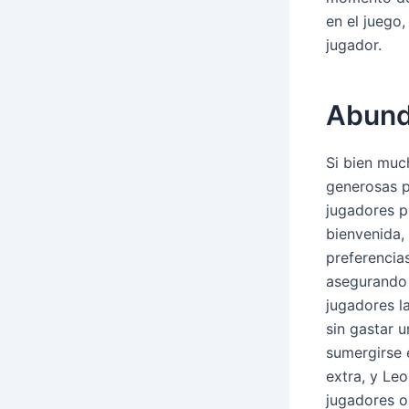
en el juego
jugador.
Abund
Si bien muc
generosas p
jugadores p
bienvenida, 
preferencia
asegurando 
jugadores l
sin gastar 
sumergirse 
extra, y Le
jugadores o