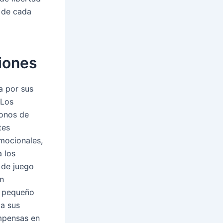
o de cada
iones
a por sus
 Los
bonos de
tes
mocionales,
 los
 de juego
en
n pequeño
 a sus
mpensas en