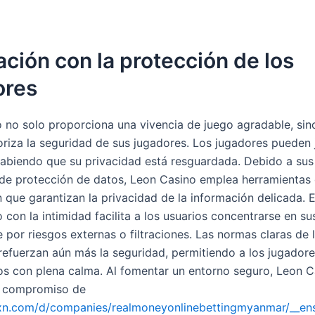
ción con la protección de los
ores
 no solo proporciona una vivencia de juego agradable, sin
oriza la seguridad de sus jugadores. Los jugadores pueden 
sabiendo que su privacidad está resguardada. Debido a su
 de protección de datos, Leon Casino emplea herramientas
n que garantizan la privacidad de la información delicada. 
con la intimidad facilita a los usuarios concentrarse en su
 por riesgos externas o filtraciones. Las normas claras de 
refuerzan aún más la seguridad, permitiendo a los jugadores
os con plena calma. Al fomentar un entorno seguro, Leon C
u compromiso de
cxn.com/d/companies/realmoneyonlinebettingmyanmar/__en