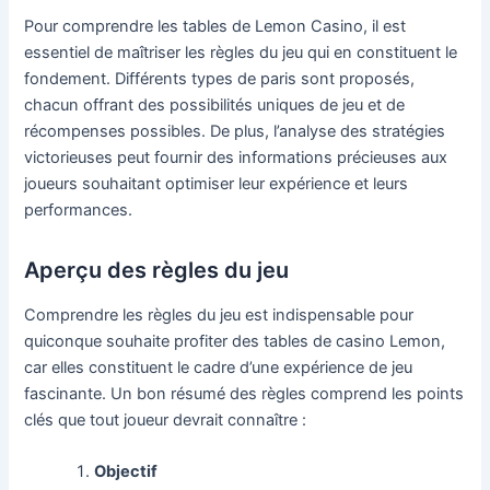
Pour comprendre les tables de Lemon Casino, il est
essentiel de maîtriser les règles du jeu qui en constituent le
fondement. Différents types de paris sont proposés,
chacun offrant des possibilités uniques de jeu et de
récompenses possibles. De plus, l’analyse des stratégies
victorieuses peut fournir des informations précieuses aux
joueurs souhaitant optimiser leur expérience et leurs
performances.
Aperçu des règles du jeu
Comprendre les règles du jeu est indispensable pour
quiconque souhaite profiter des tables de casino Lemon,
car elles constituent le cadre d’une expérience de jeu
fascinante. Un bon résumé des règles comprend les points
clés que tout joueur devrait connaître :
Objectif