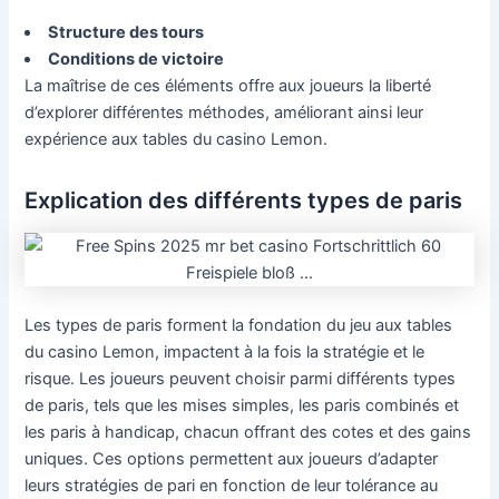
Structure des tours
Conditions de victoire
La maîtrise de ces éléments offre aux joueurs la liberté
d’explorer différentes méthodes, améliorant ainsi leur
expérience aux tables du casino Lemon.
Explication des différents types de paris
Les types de paris forment la fondation du jeu aux tables
du casino Lemon, impactent à la fois la stratégie et le
risque. Les joueurs peuvent choisir parmi différents types
de paris, tels que les mises simples, les paris combinés et
les paris à handicap, chacun offrant des cotes et des gains
uniques. Ces options permettent aux joueurs d’adapter
leurs stratégies de pari en fonction de leur tolérance au