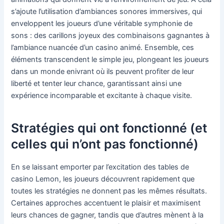
s’ajoute l’utilisation d’ambiances sonores immersives, qui
enveloppent les joueurs d’une véritable symphonie de
sons : des carillons joyeux des combinaisons gagnantes à
l’ambiance nuancée d’un casino animé. Ensemble, ces
éléments transcendent le simple jeu, plongeant les joueurs
dans un monde enivrant où ils peuvent profiter de leur
liberté et tenter leur chance, garantissant ainsi une
expérience incomparable et excitante à chaque visite.
Stratégies qui ont fonctionné (et
celles qui n’ont pas fonctionné)
En se laissant emporter par l’excitation des tables de
casino Lemon, les joueurs découvrent rapidement que
toutes les stratégies ne donnent pas les mêmes résultats.
Certaines approches accentuent le plaisir et maximisent
leurs chances de gagner, tandis que d’autres mènent à la