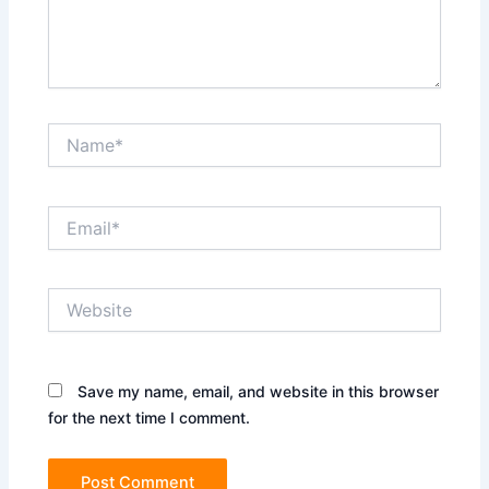
Name*
Email*
Website
Save my name, email, and website in this browser
for the next time I comment.