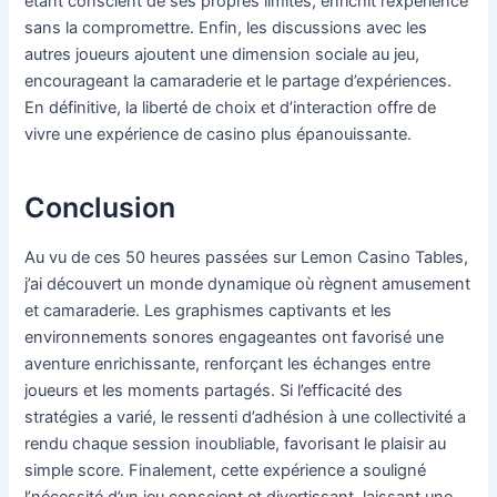
étant conscient de ses propres limites, enrichit l’expérience
sans la compromettre. Enfin, les discussions avec les
autres joueurs ajoutent une dimension sociale au jeu,
encourageant la camaraderie et le partage d’expériences.
En définitive, la liberté de choix et d’interaction offre de
vivre une expérience de casino plus épanouissante.
Conclusion
Au vu de ces 50 heures passées sur Lemon Casino Tables,
j’ai découvert un monde dynamique où règnent amusement
et camaraderie. Les graphismes captivants et les
environnements sonores engageantes ont favorisé une
aventure enrichissante, renforçant les échanges entre
joueurs et les moments partagés. Si l’efficacité des
stratégies a varié, le ressenti d’adhésion à une collectivité a
rendu chaque session inoubliable, favorisant le plaisir au
simple score. Finalement, cette expérience a souligné