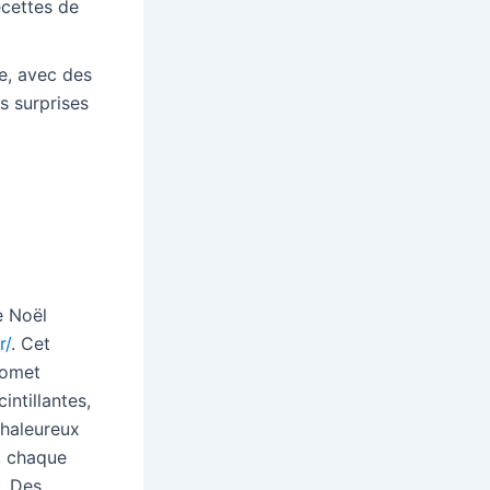
ecettes de
te, avec des
s surprises
de Noël
r/
. Cet
romet
intillantes,
chaleureux
s, chaque
e. Des