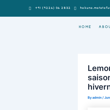
Skip
Post
+91 (9226) 06 2832
hakuna.matatafu
to
navigation
content
HOME
ABO
Lemon
saiso
hiver
By
admin
/
Jun