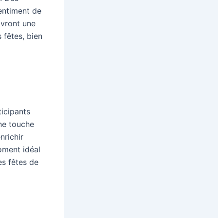
sentiment de
vivront une
 fêtes, bien
ticipants
une touche
nrichir
moment idéal
es fêtes de