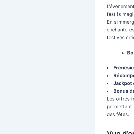
L’événement
festifs magi
En s’immerg
enchanteres
festives cré
Bo
Frénésie
Récompen
Jackpot 
Bonus de
Les offres 
permettant a
des fêtes.
Vue d’e