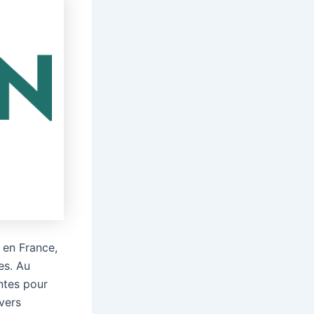
 en France,
es. Au
ntes pour
vers