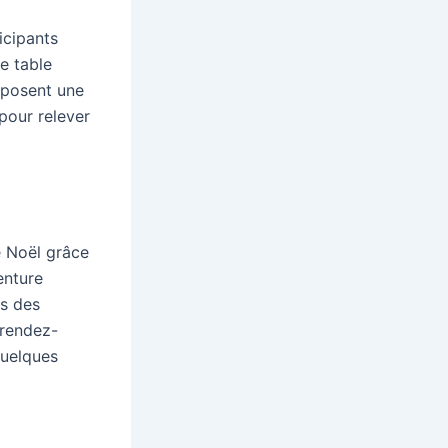
icipants
e table
roposent une
pour relever
e Noël grâce
enture
ns des
 rendez-
quelques