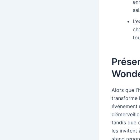
enr
sai
L’e
ch
tou
Présen
Wonde
Alors que l’
transforme l
événement m
d’émerveille
tandis que 
les invitent
stand regorg