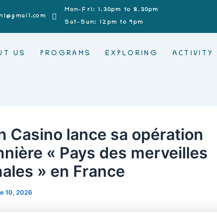
Mon-Fri: 1.30pm to 8.30pm
n1@gmail.com
Sat-Sun: 12pm to 9pm
UT US
PROGRAMS
EXPLORING
ACTIVITY
 Casino lance sa opération
nnière « Pays des merveilles
nales » en France
e 10, 2026