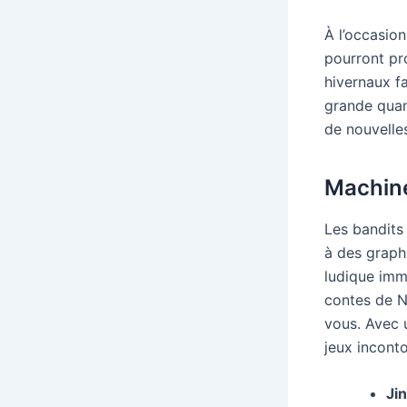
À l’occasion
pourront pro
hivernaux fa
grande quan
de nouvelles
Machine
Les bandits
à des graph
ludique imm
contes de N
vous. Avec u
jeux inconto
Ji