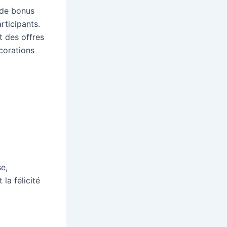
 de bonus
rticipants.
t des offres
corations
e,
la félicité