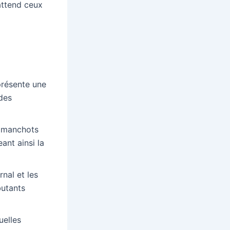
 attend ceux
résente une
 des
s manchots
ant ainsi la
nal et les
butants
uelles