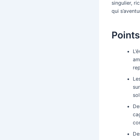
singulier, r
qui s’avent
Points
L’
amb
rep
Le
sur
sol
De
ca
co
Des