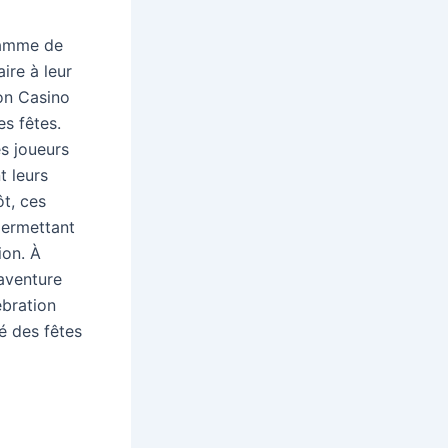
 gamme de
ire à leur
on Casino
es fêtes.
es joueurs
t leurs
ôt, ces
permettant
ion. À
 aventure
ébration
é des fêtes