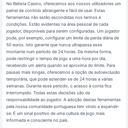
No Betista Casino, oferecemos aos nossos utilizadores um
painel de controlo abrangente e fácil de usar. Estas
ferramentas não estão escondidas nos termos e
condições. Estão evidentes na área pessoal de cada
jogador, disponíveis para serem configuradas. Um jogador
pode, por exemplo, configurar um limite de perda diária de
50 euros. Isto garante que nunca ultrapassa esse
montante num período de 24 horas. Da mesma forma,
pode restringir o tempo de jogo a uma hora por dia,
recebendo um alerta quando se aproxima do limite. Para
pausas mais longas, oferecemos a opção de autoexclusão
temporária, que pode estender-se de 24 horas a várias
semanas. Durante esse período, o acesso à conta fica
interrompido. Todas estas decisões são da
responsabilidade ao jogador. A adoção destas ferramentas
pela nossa comunidade portuguesa tem vindo a expandir-
se. É um sinal positivo de uma cultura de jogo mais
informada e consciente no país.