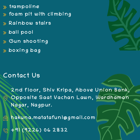
trampoline
foam pit with climbing
Rainbow stairs
ball pool
Gun shooting
boxing bag
Contact Us
2nd floor, Shiv Kripa, Above Union Bank,
Opposite Saat Vachan Lawn, Wardhaman
Nagar, Nagpur.
hakuna.matatafun1@gmail.com
+91 (9226) 06 2832