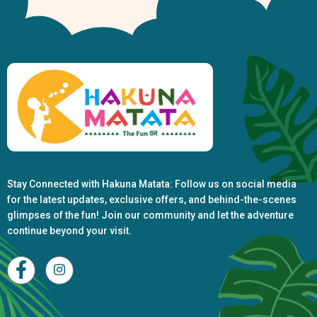
Stay Connected with Hakuna Matata: Follow us on social media
for the latest updates, exclusive offers, and behind-the-scenes
glimpses of the fun! Join our community and let the
adventure
continue beyond your visit.