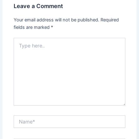
Leave a Comment
Your email address will not be published.
Required
fields are marked
*
Type
here..
Name*