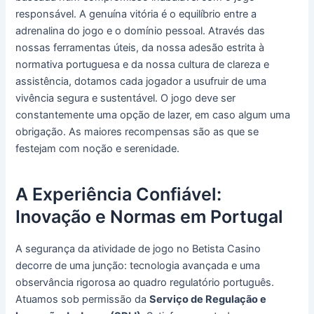
responsável. A genuína vitória é o equilíbrio entre a
adrenalina do jogo e o domínio pessoal. Através das
nossas ferramentas úteis, da nossa adesão estrita à
normativa portuguesa e da nossa cultura de clareza e
assistência, dotamos cada jogador a usufruir de uma
vivência segura e sustentável. O jogo deve ser
constantemente uma opção de lazer, em caso algum uma
obrigação. As maiores recompensas são as que se
festejam com noção e serenidade.
A Experiência Confiável:
Inovação e Normas em Portugal
A segurança da atividade de jogo no Betista Casino
decorre de uma junção: tecnologia avançada e uma
observância rigorosa ao quadro regulatório português.
Atuamos sob permissão da
Serviço de Regulação e