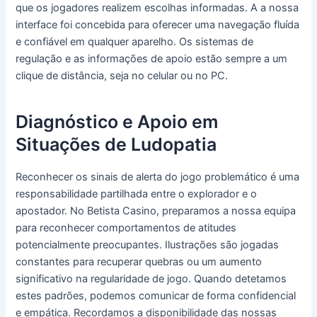
que os jogadores realizem escolhas informadas. A a nossa
interface foi concebida para oferecer uma navegação fluída
e confiável em qualquer aparelho. Os sistemas de
regulação e as informações de apoio estão sempre a um
clique de distância, seja no celular ou no PC.
Diagnóstico e Apoio em
Situações de Ludopatia
Reconhecer os sinais de alerta do jogo problemático é uma
responsabilidade partilhada entre o explorador e o
apostador. No Betista Casino, preparamos a nossa equipa
para reconhecer comportamentos de atitudes
potencialmente preocupantes. Ilustrações são jogadas
constantes para recuperar quebras ou um aumento
significativo na regularidade de jogo. Quando detetamos
estes padrões, podemos comunicar de forma confidencial
e empática. Recordamos a disponibilidade das nossas