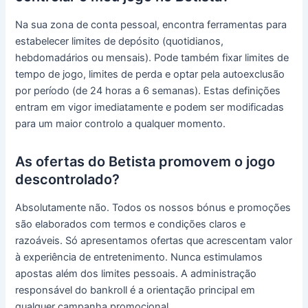
Na sua zona de conta pessoal, encontra ferramentas para
estabelecer limites de depósito (quotidianos,
hebdomadários ou mensais). Pode também fixar limites de
tempo de jogo, limites de perda e optar pela autoexclusão
por período (de 24 horas a 6 semanas). Estas definições
entram em vigor imediatamente e podem ser modificadas
para um maior controlo a qualquer momento.
As ofertas do Betista promovem o jogo
descontrolado?
Absolutamente não. Todos os nossos bónus e promoções
são elaborados com termos e condições claros e
razoáveis. Só apresentamos ofertas que acrescentam valor
à experiência de entretenimento. Nunca estimulamos
apostas além dos limites pessoais. A administração
responsável do bankroll é a orientação principal em
qualquer campanha promocional.