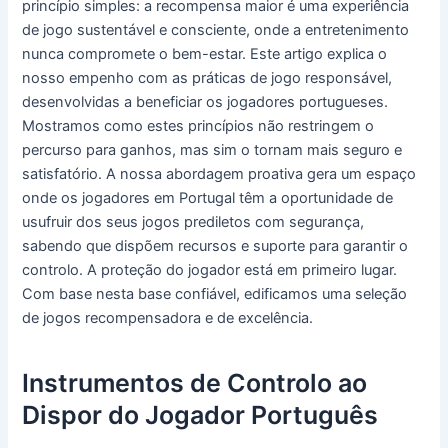
princípio simples: a recompensa maior é uma experiência
de jogo sustentável e consciente, onde a entretenimento
nunca compromete o bem-estar. Este artigo explica o
nosso empenho com as práticas de jogo responsável,
desenvolvidas a beneficiar os jogadores portugueses.
Mostramos como estes princípios não restringem o
percurso para ganhos, mas sim o tornam mais seguro e
satisfatório. A nossa abordagem proativa gera um espaço
onde os jogadores em Portugal têm a oportunidade de
usufruir dos seus jogos prediletos com segurança,
sabendo que dispõem recursos e suporte para garantir o
controlo. A proteção do jogador está em primeiro lugar.
Com base nesta base confiável, edificamos uma seleção
de jogos recompensadora e de excelência.
Instrumentos de Controlo ao
Dispor do Jogador Português