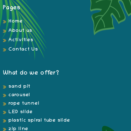
Pages
Home
About us
Activities
Contact Us
What do we offer?
sand pit
carousel
rope tunnel
LED slide
plastic spiral tube slide
zip line