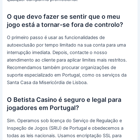
O que devo fazer se sentir que o meu
jogo está a tornar-se fora de controlo?
O primeiro passo é usar as funcionalidades de
autoexclusão por tempo limitado na sua conta para uma
interrupção imediata. Depois, contacte o nosso
atendimento ao cliente para aplicar limites mais restritos.
Recomendamos também procurar organizações de
suporte especializado em Portugal, como os serviços da
Santa Casa da Misericórdia de Lisboa.
O Betista Casino é seguro e legal para
jogadores em Portugal?
Sim. Operamos sob licença do Serviço de Regulação e
Inspeção de Jogos (SRIJ) de Portugal e obedecemos a
todas as leis nacionais. Usamos encriptação SSL para