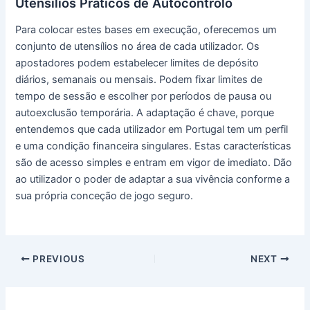
Utensílios Práticos de Autocontrolo
Para colocar estes bases em execução, oferecemos um
conjunto de utensílios no área de cada utilizador. Os
apostadores podem estabelecer limites de depósito
diários, semanais ou mensais. Podem fixar limites de
tempo de sessão e escolher por períodos de pausa ou
autoexclusão temporária. A adaptação é chave, porque
entendemos que cada utilizador em Portugal tem um perfil
e uma condição financeira singulares. Estas características
são de acesso simples e entram em vigor de imediato. Dão
ao utilizador o poder de adaptar a sua vivência conforme a
sua própria conceção de jogo seguro.
PREVIOUS
NEXT