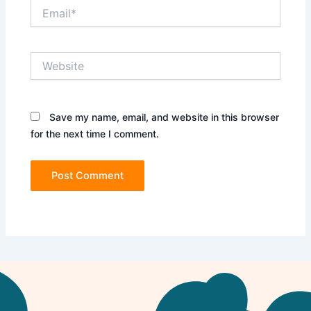
Email*
Website
Save my name, email, and website in this browser
for the next time I comment.