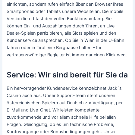
einrichten, sondern rufen einfach über den Browser Ihres
Smartphones oder Tablets unsere Website an. Die mobile
Version liefert fast den vollen Funktionsumfang. Sie
können Ein- und Auszahlungen durchführen, an Live-
Dealer-Spielen partizipieren, alle Slots spielen und den
Kundenservice ansprechen. Ob Sie in Wien in der U-Bahn
fahren oder in Tirol eine Bergpause halten – Ihr
vertrauenswürdiger Begleiter ist immer nur einen Klick weg.
Service: Wir sind bereit für Sie da
Ein hervorragender Kundenservice kennzeichnet Jack`s
Casino auch aus. Unser Support-Team steht unseren
österreichischen Spielern auf Deutsch zur Verfügung, per
E-Mail und Live-Chat. Wir leisten kompetente,
zuvorkommende und vor allem schnelle Hilfe bei allen
Fragen. Gleichgültig, ob es um technische Probleme,
Kontovorgänge oder Bonusbedingungen geht. Unser