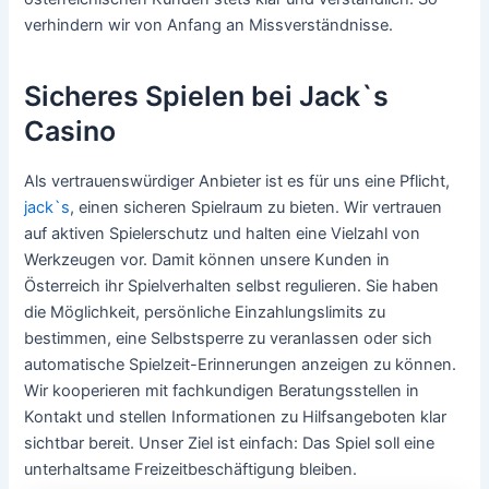
verhindern wir von Anfang an Missverständnisse.
Sicheres Spielen bei Jack`s
Casino
Als vertrauenswürdiger Anbieter ist es für uns eine Pflicht,
jack`s
, einen sicheren Spielraum zu bieten. Wir vertrauen
auf aktiven Spielerschutz und halten eine Vielzahl von
Werkzeugen vor. Damit können unsere Kunden in
Österreich ihr Spielverhalten selbst regulieren. Sie haben
die Möglichkeit, persönliche Einzahlungslimits zu
bestimmen, eine Selbstsperre zu veranlassen oder sich
automatische Spielzeit-Erinnerungen anzeigen zu können.
Wir kooperieren mit fachkundigen Beratungsstellen in
Kontakt und stellen Informationen zu Hilfsangeboten klar
sichtbar bereit. Unser Ziel ist einfach: Das Spiel soll eine
unterhaltsame Freizeitbeschäftigung bleiben.