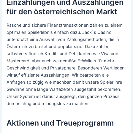
Einzahlungen und Auszahlungen
für den österreichischen Markt
Rasche und sichere Finanztransaktionen zählen zu einem
optimalen Spielerlebnis einfach dazu. Jack`s Casino
unterstützt eine Auswahl von Zahlungsmethoden, die in
Österreich verbreitet und populär sind. Dazu zählen
selbstverständlich Kredit- und Debitkarten wie Visa und
Mastercard, aber auch zeitgemäße E-Wallets für mehr
Geschwindigkeit und Privatsphäre. Besonderen Wert legen
wir auf effiziente Auszahlungen. Wir bearbeiten alle
Anfragen so zügig wie machbar, damit unsere Spieler ihre
Gewinne ohne lange Wartezeiten ausgezahlt bekommen.
Unser System ist darauf ausgelegt, den ganzen Prozess
durchsichtig und reibungslos zu machen.
Aktionen und Treueprogramm