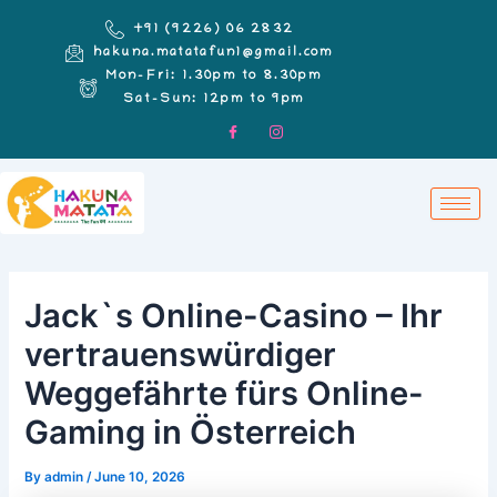
Skip
Post
+91 (9226) 06 2832
to
navigation
hakuna.matatafun1@gmail.com
content
Mon-Fri: 1.30pm to 8.30pm
Sat-Sun: 12pm to 9pm
Jack`s Online-Casino – Ihr
vertrauenswürdiger
Weggefährte fürs Online-
Gaming in Österreich
By
admin
/
June 10, 2026