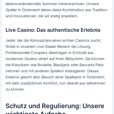
lebensverändernden Summen heranwachsen. Unsere
Spieler in Österreich lieben diese Kombination aus Tradition
und Innovationen, die wir stetig erweitern.
Live Casino: Das authentische Erlebnis
Jeder, der die Atmosphäre eines echten Casinos sucht,
findet in unserem Live-Dealer-Bereich die Lösung.
Professionelle Croupiers übertragen in Echtzeit aus
modernen Studios direkt auf Ihren Bildschirm. Sie können
bei Klassikern wie Roulette, Blackjack oder Baccarta Platz
nehmen und mit anderen Spielern interagieren. Dieses
Erlebnis gleicht dem Besuch einer Spielbank in Österreich,
mit dem zusätzlichen Komfort, von überall aus teilnehmen
zu können.
Schutz und Regulierung: Unsere