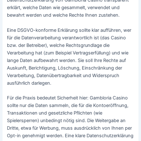
Datenschutzerklärung von Gambloria Casino transparent
erklärt, welche Daten wie gesammelt, verwendet und
bewahrt werden und welche Rechte Ihnen zustehen.
Eine DSGVO-konforme Erklärung sollte klar aufführen, wer
für die Datenverarbeitung verantwortlich ist (das Casino
bzw. der Betreiber), welche Rechtsgrundlage die
Verarbeitung hat (zum Beispiel Vertragserfüllung) und wie
lange Daten aufbewahrt werden. Sie soll Ihre Rechte auf
Auskunft, Berichtigung, Löschung, Einschränkung der
Verarbeitung, Datenübertragbarkeit und Widerspruch
ausführlich darlegen.
Für die Praxis bedeutet Sicherheit hier: Gambloria Casino
sollte nur die Daten sammeln, die für die Kontoeröffnung,
Transaktionen und gesetzliche Pflichten (wie
Spielersperren) unbedingt nötig sind. Die Weitergabe an
Dritte, etwa für Werbung, muss ausdrücklich von Ihnen per
Opt-in genehmigt werden. Eine klare Datenschutzerklärung