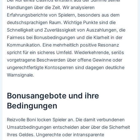
Der Ruf eines Casinos entsteht aus der Summe seiner
Handlungen über die Zeit. Wir analysieren
Erfahrungsberichte von Spielern, besonders aus dem
deutschsprachigen Raum. Wichtige Punkte sind die
Schnelligkeit und Zuverlässigkeit von Auszahlungen, die
Fairness bei Bonusbedingungen und die Klarheit in der
Kommunikation. Eine mehrheitlich positive Resonanz
spricht für ein sicheres Umfeld. Wiederkehrende, seriös
vorgetragene Beschwerden über offene Gewinne oder
ungerechtfertigte Kontosperren sind dagegen deutliche
Warnsignale.
Bonusangebote und ihre
Bedingungen
Reizvolle Boni locken Spieler an. Die damit verbundenen
Umsatzbedingungen entscheiden aber über die Sicherheit
Ihres Geldes. Ungerechte oder intransparente