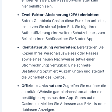
empfehlenswert. Ein Passwort-Manager kann
hier behilflich sein.
Zwei-Faktor-Absicherung (2FA) einrichten:
Sofern Gambloria Casino diese Funktion anbietet,
einsetzen Sie sie auf jeden Fall. Sie fügt Ihrer
Authentifizierung eine weitere Schutzebene , zum
Beispiel einen Schlüssel per SMS oder App.
Identitätsprüfung vorbereiten:
Bereitstellen Sie
Kopien Ihres Personalausweises oder Passes
sowie eines neuen Nachweises (etwa einer
Stromrechnung) verfügbar. Eine schnelle
Bestätigung optimiert Auszahlungen und steigert
die Sicherheit des Kontos.
Offizielle Links nutzen:
Zugreifen Sie nur über die
autoritäre Website gambloriacasinoo.at oder die
bestätigten Apps aus den App-Stores auf das
Casino zu. Meiden Sie Adressen aus E-Mails oder
dubiosen Anzeigen.