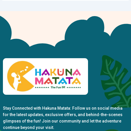
Stay Connected with Hakuna Matata: Follow us on social media
for the latest updates, exclusive offers, and behind-the-scenes
glimpses of the fun! Join our community and let the
adventure
continue beyond your visit.