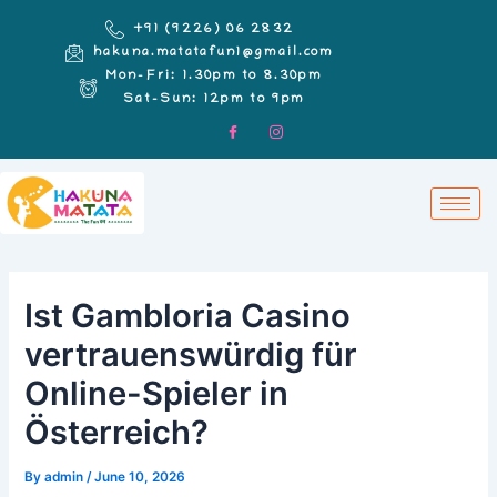
Skip
Post
+91 (9226) 06 2832
to
navigation
hakuna.matatafun1@gmail.com
content
Mon-Fri: 1.30pm to 8.30pm
Sat-Sun: 12pm to 9pm
Ist Gambloria Casino
vertrauenswürdig für
Online-Spieler in
Österreich?
By
admin
/
June 10, 2026