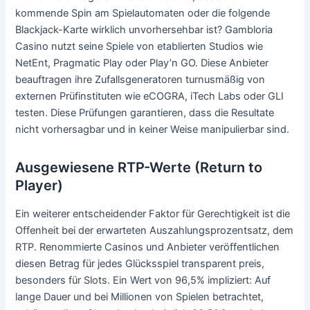
kommende Spin am Spielautomaten oder die folgende
Blackjack-Karte wirklich unvorhersehbar ist? Gambloria
Casino nutzt seine Spiele von etablierten Studios wie
NetEnt, Pragmatic Play oder Play’n GO. Diese Anbieter
beauftragen ihre Zufallsgeneratoren turnusmäßig von
externen Prüfinstituten wie eCOGRA, iTech Labs oder GLI
testen. Diese Prüfungen garantieren, dass die Resultate
nicht vorhersagbar und in keiner Weise manipulierbar sind.
Ausgewiesene RTP-Werte (Return to
Player)
Ein weiterer entscheidender Faktor für Gerechtigkeit ist die
Offenheit bei der erwarteten Auszahlungsprozentsatz, dem
RTP. Renommierte Casinos und Anbieter veröffentlichen
diesen Betrag für jedes Glücksspiel transparent preis,
besonders für Slots. Ein Wert von 96,5% impliziert: Auf
lange Dauer und bei Millionen von Spielen betrachtet,