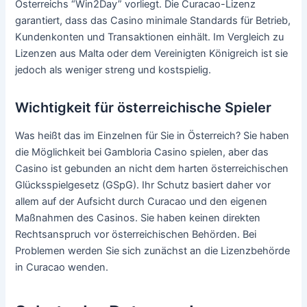
Österreichs “Win2Day” vorliegt. Die Curacao-Lizenz
garantiert, dass das Casino minimale Standards für Betrieb,
Kundenkonten und Transaktionen einhält. Im Vergleich zu
Lizenzen aus Malta oder dem Vereinigten Königreich ist sie
jedoch als weniger streng und kostspielig.
Wichtigkeit für österreichische Spieler
Was heißt das im Einzelnen für Sie in Österreich? Sie haben
die Möglichkeit bei Gambloria Casino spielen, aber das
Casino ist gebunden an nicht dem harten österreichischen
Glücksspielgesetz (GSpG). Ihr Schutz basiert daher vor
allem auf der Aufsicht durch Curacao und den eigenen
Maßnahmen des Casinos. Sie haben keinen direkten
Rechtsanspruch vor österreichischen Behörden. Bei
Problemen werden Sie sich zunächst an die Lizenzbehörde
in Curacao wenden.