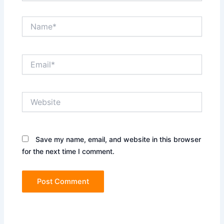
Name*
Email*
Website
Save my name, email, and website in this browser
for the next time I comment.