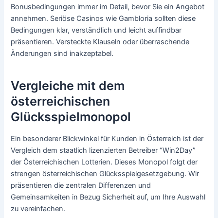
Bonusbedingungen immer im Detail, bevor Sie ein Angebot
annehmen. Seriöse Casinos wie Gambloria sollten diese
Bedingungen klar, verständlich und leicht auffindbar
präsentieren. Versteckte Klauseln oder überraschende
Änderungen sind inakzeptabel.
Vergleiche mit dem
österreichischen
Glücksspielmonopol
Ein besonderer Blickwinkel für Kunden in Österreich ist der
Vergleich dem staatlich lizenzierten Betreiber “Win2Day”
der Österreichischen Lotterien. Dieses Monopol folgt der
strengen österreichischen Glücksspielgesetzgebung. Wir
präsentieren die zentralen Differenzen und
Gemeinsamkeiten in Bezug Sicherheit auf, um Ihre Auswahl
zu vereinfachen.