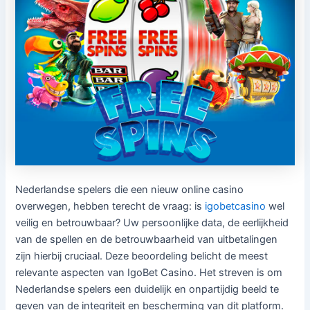
Nederlandse spelers die een nieuw online casino
overwegen, hebben terecht de vraag: is
igobetcasino
wel
veilig en betrouwbaar? Uw persoonlijke data, de eerlijkheid
van de spellen en de betrouwbaarheid van uitbetalingen
zijn hierbij cruciaal. Deze beoordeling belicht de meest
relevante aspecten van IgoBet Casino. Het streven is om
Nederlandse spelers een duidelijk en onpartijdig beeld te
geven van de integriteit en bescherming van dit platform.