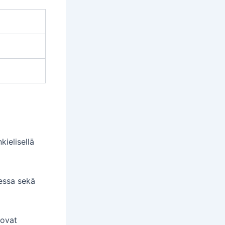
kielisellä
essa sekä
uovat