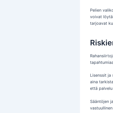
Pelien valik
voivat löytä
tarjoavat k
Riskie
Rahansiirtoj
tapahtumiaan
Lisenssit ja
aina tarkist
että palvelu
Sääntöjen j
vastuulline