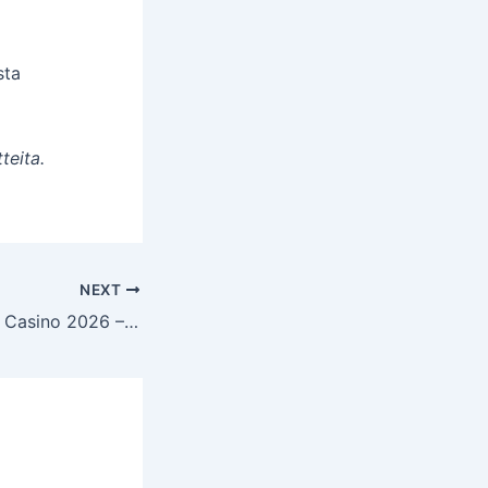
sta
teita.
NEXT
Igni Casino 2026 – pelien maailma ja kampanjat