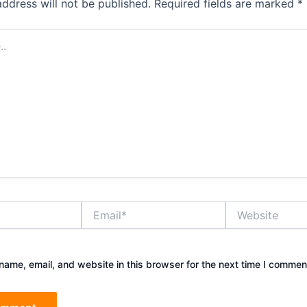
address will not be published.
Required fields are marked
*
Email*
Website
ame, email, and website in this browser for the next time I commen