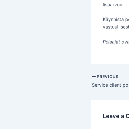
lisäarvoa
Käynnistä pe
vastuullisest
Pelaajat ova
PREVIOUS
Leave a