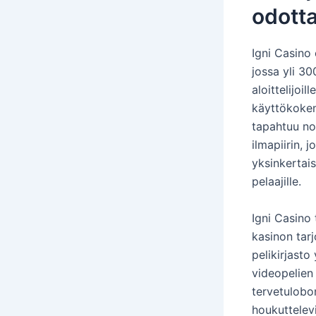
odott
Igni Casino 
jossa yli 3
aloittelijoil
käyttökokem
tapahtuu no
ilmapiirin, 
yksinkertais
pelaajille.
Igni Casino 
kasinon tarj
pelikirjasto
videopelien
tervetulobo
houkuttelevi