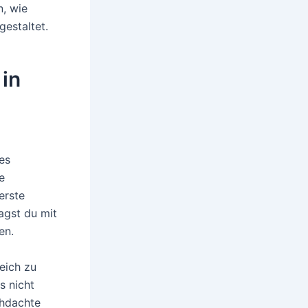
n, wie
gestaltet.
 in
es
e
erste
magst du mit
en.
eich zu
s nicht
chdachte