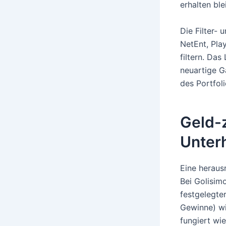
erhalten ble
Die Filter-
NetEnt, Play
filtern. Das
neuartige 
des Portfoli
Geld-z
Unter
Eine heraus
Bei Golisim
festgelegte
Gewinne) wi
fungiert wie