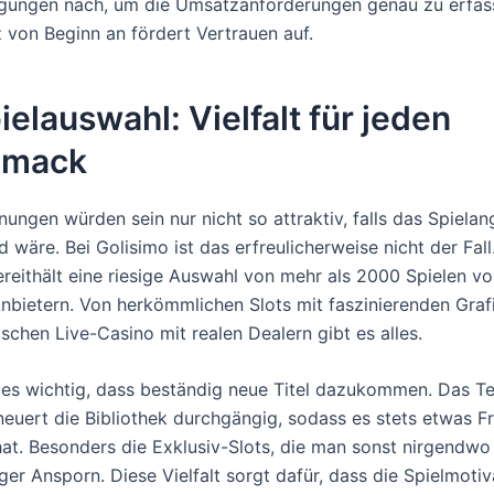
gungen nach, um die Umsatzanforderungen genau zu erfas
 von Beginn an fördert Vertrauen auf.
ielauswahl: Vielfalt für jeden
hmack
ungen würden sein nur nicht so attraktiv, falls das Spielan
wäre. Bei Golisimo ist das erfreulicherweise nicht der Fall
ereithält eine riesige Auswahl von mehr als 2000 Spielen v
nbietern. Von herkömmlichen Slots mit faszinierenden Graf
chen Live-Casino mit realen Dealern gibt es alles.
t es wichtig, dass beständig neue Titel dazukommen. Das 
neuert die Bibliothek durchgängig, sodass es stets etwas F
at. Besonders die Exklusiv-Slots, die man sonst nirgendwo 
ger Ansporn. Diese Vielfalt sorgt dafür, dass die Spielmotiv