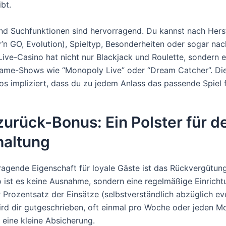
ibt.
 und Suchfunktionen sind hervorragend. Du kannst nach Herst
’n GO, Evolution), Spieltyp, Besonderheiten oder sogar nach
 Live-Casino hat nicht nur Blackjack und Roulette, sondern e
Game-Shows wie “Monopoly Live” oder “Dream Catcher”. Di
os impliziert, dass du zu jedem Anlass das passende Spiel f
urück-Bonus: Ein Polster für d
haltung
ragende Eigenschaft für loyale Gäste ist das Rückvergütun
o ist es keine Ausnahme, sondern eine regelmäßige Einricht
r Prozentsatz der Einsätze (selbstverständlich abzüglich ev
rd dir gutgeschrieben, oft einmal pro Woche oder jeden Mo
 eine kleine Absicherung.