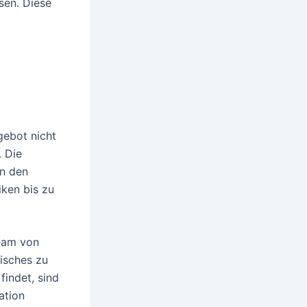
sen. Diese
gebot nicht
. Die
on den
iken bis zu
Team von
risches zu
findet, sind
ation