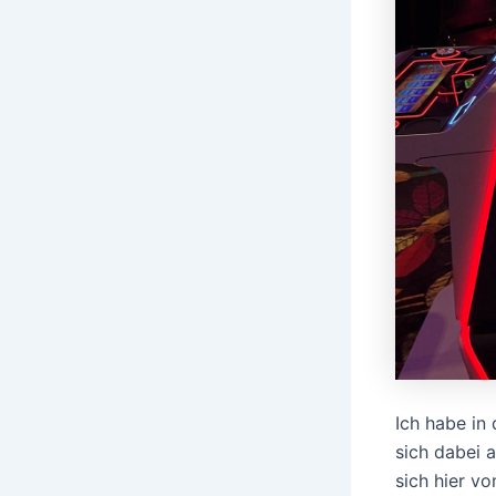
Ich habe in
sich dabei a
sich hier v