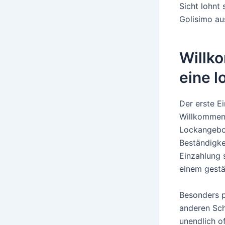
Sicht lohnt 
Golisimo aus
Willko
eine l
Der erste E
Willkommens
Lockangebot
Beständigke
Einzahlung s
einem gestä
Besonders p
anderen Sch
unendlich o