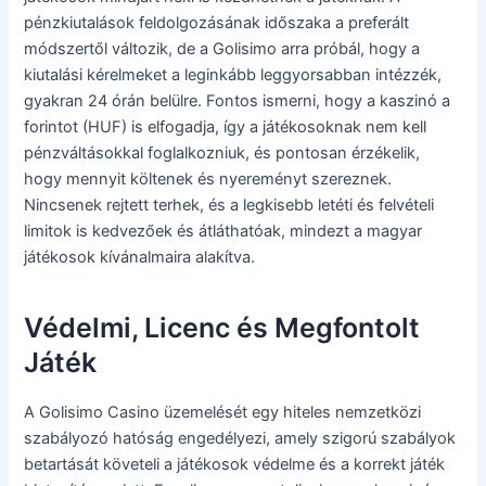
pénzkiutalások feldolgozásának időszaka a preferált
módszertől változik, de a Golisimo arra próbál, hogy a
kiutalási kérelmeket a leginkább leggyorsabban intézzék,
gyakran 24 órán belülre. Fontos ismerni, hogy a kaszinó a
forintot (HUF) is elfogadja, így a játékosoknak nem kell
pénzváltásokkal foglalkozniuk, és pontosan érzékelik,
hogy mennyit költenek és nyereményt szereznek.
Nincsenek rejtett terhek, és a legkisebb letéti és felvételi
limitok is kedvezőek és átláthatóak, mindezt a magyar
játékosok kívánalmaira alakítva.
Védelmi, Licenc és Megfontolt
Játék
A Golisimo Casino üzemelését egy hiteles nemzetközi
szabályozó hatóság engedélyezi, amely szigorú szabályok
betartását követeli a játékosok védelme és a korrekt játék