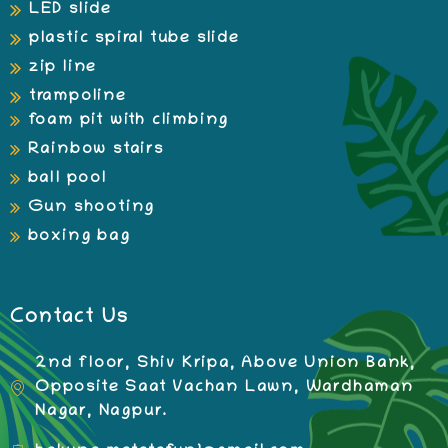
LED slide
plastic spiral tube slide
zip line
trampoline
foam pit with climbing
Rainbow stairs
ball pool
Gun shooting
boxing bag
Contact Us
2nd floor, Shiv Kripa, Above Union Bank,
Opposite Saat Vachan Lawn, Wardhaman
Nagar, Nagpur.