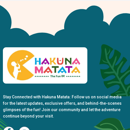
Stay Connected with Hakuna Matata: Follow us on social media
for the latest updates, exclusive offers, and behind-the-scenes
glimpses of the fun! Join our community and let the
adventure
continue beyond your visit.