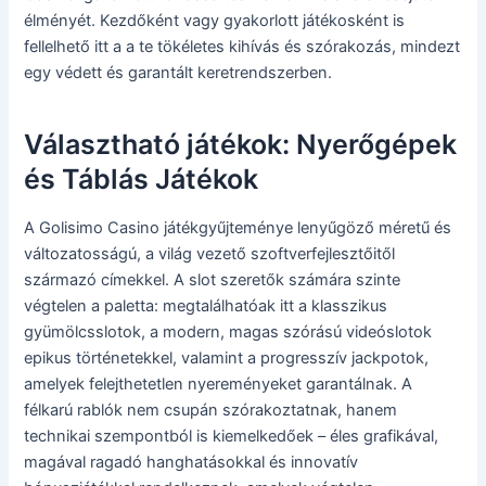
élményét. Kezdőként vagy gyakorlott játékosként is
fellelhető itt a a te tökéletes kihívás és szórakozás, mindezt
egy védett és garantált keretrendszerben.
Választható játékok: Nyerőgépek
és Táblás Játékok
A Golisimo Casino játékgyűjteménye lenyűgöző méretű és
változatosságú, a világ vezető szoftverfejlesztőitől
származó címekkel. A slot szeretők számára szinte
végtelen a paletta: megtalálhatóak itt a klasszikus
gyümölcsslotok, a modern, magas szórású videóslotok
epikus történetekkel, valamint a progresszív jackpotok,
amelyek felejthetetlen nyereményeket garantálnak. A
félkarú rablók nem csupán szórakoztatnak, hanem
technikai szempontból is kiemelkedőek – éles grafikával,
magával ragadó hanghatásokkal és innovatív