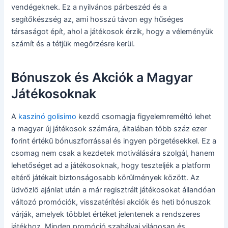
vendégeknek. Ez a nyilvános párbeszéd és a
segítőkészség az, ami hosszú távon egy hűséges
társaságot épít, ahol a játékosok érzik, hogy a véleményük
számít és a tétjük megőrzésre kerül.
Bónuszok és Akciók a Magyar
Játékosoknak
A
kaszinó golisimo
kezdő csomagja figyelemreméltó lehet
a magyar új játékosok számára, általában több száz ezer
forint értékű bónuszforrással és ingyen pörgetésekkel. Ez a
csomag nem csak a kezdetek motiválására szolgál, hanem
lehetőséget ad a játékosoknak, hogy teszteljék a platform
eltérő játékait biztonságosabb körülmények között. Az
üdvözlő ajánlat után a már regisztrált játékosokat állandóan
változó promóciók, visszatérítési akciók és heti bónuszok
várják, amelyek többlet értéket jelentenek a rendszeres
játékhoz. Minden promóció szabályai világosan és