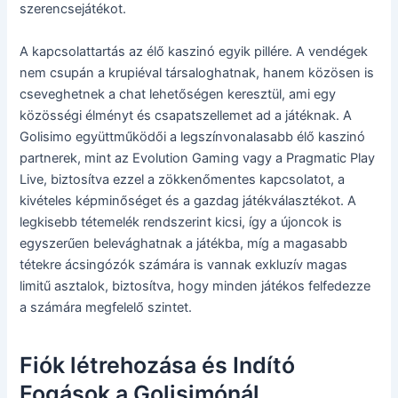
szerencsejátékot.
A kapcsolattartás az élő kaszinó egyik pillére. A vendégek
nem csupán a krupiéval társaloghatnak, hanem közösen is
cseveghetnek a chat lehetőségen keresztül, ami egy
közösségi élményt és csapatszellemet ad a játéknak. A
Golisimo együttműködői a legszínvonalasabb élő kaszinó
partnerek, mint az Evolution Gaming vagy a Pragmatic Play
Live, biztosítva ezzel a zökkenőmentes kapcsolatot, a
kivételes képminőséget és a gazdag játékválasztékot. A
legkisebb tétemelék rendszerint kicsi, így a újoncok is
egyszerűen belevághatnak a játékba, míg a magasabb
tétekre ácsingózók számára is vannak exkluzív magas
limitű asztalok, biztosítva, hogy minden játékos felfedezze
a számára megfelelő szintet.
Fiók létrehozása és Indító
Fogások a Golisimónál