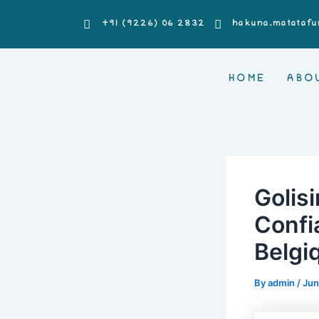
Skip
Post
+91 (9226) 06 2832
hakuna.matatafu
to
navigation
content
HOME
ABO
Golis
Confi
Belgi
By
admin
/
Jun