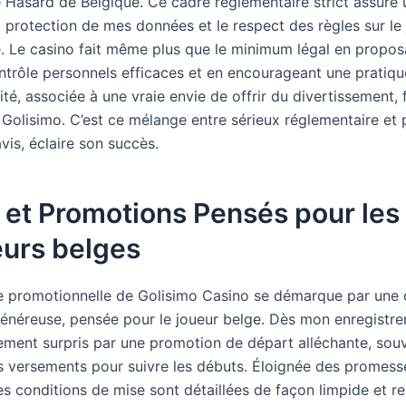
 Hasard de Belgique. Ce cadre réglementaire strict assure 
a protection de mes données et le respect des règles sur le 
. Le casino fait même plus que le minimum légal en propos
ontrôle personnels efficaces et en encourageant une pratiqu
ité, associée à une vraie envie de offrir du divertissement,
e Golisimo. C’est ce mélange entre sérieux réglementaire et p
vis, éclaire son succès.
 et Promotions Pensés pour les
urs belges
 promotionnelle de Golisimo Casino se démarque par une
généreuse, pensée pour le joueur belge. Dès mon enregistrem
ement surpris par une promotion de départ alléchante, souv
rs versements pour suivre les débuts. Éloignée des promess
 les conditions de mise sont détaillées de façon limpide et r