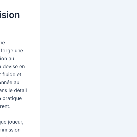
ision
che
e forge une
tion au
a devise en
 fluide et
donnée au
ns le détail
e pratique
rent.
que joueur,
ommission