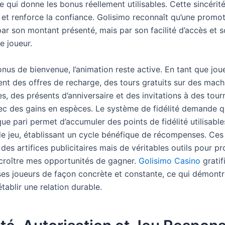
 qui donne les bonus réellement utilisables. Cette sincérité
 et renforce la confiance. Golisimo reconnaît qu’une promot
ar son montant présenté, mais par son facilité d’accès et s
le joueur.
onus de bienvenue, l’animation reste active. En tant que joue
ent des offres de recharge, des tours gratuits sur des mach
s, des présents d’anniversaire et des invitations à des tour
ec des gains en espèces. Le système de fidélité demande qu
ue pari permet d’accumuler des points de fidélité utilisabl
de jeu, établissant un cycle bénéfique de récompenses. Ce
des artifices publicitaires mais de véritables outils pour pr
accroître mes opportunités de gagner.
Golisimo Casino
gratifi
ses joueurs de façon concrète et constante, ce qui démontr
tablir une relation durable.