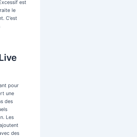
Excessif est
aite le
t. C’est
s
Live
ant pour
ert une
ns des
uels
in. Les
ajoutent
 avec des