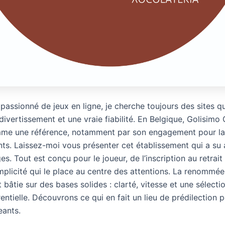
passionné de jeux en ligne, je cherche toujours des sites q
 divertissement et une vraie fiabilité. En Belgique, Golisimo 
e une référence, notamment par son engagement pour la 
ts. Laissez-moi vous présenter cet établissement qui a su a
es. Tout est conçu pour le joueur, de l’inscription au retrait
mplicité qui le place au centre des attentions. La renommée
 bâtie sur des bases solides : clarté, vitesse et une sélecti
entielle. Découvrons ce qui en fait un lieu de prédilection p
eants.