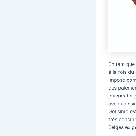
En tant que 
à la fois du
imposé comm
des paiemen
joueurs belg
avec une si
Golisimo est
très concurr
Belges exig