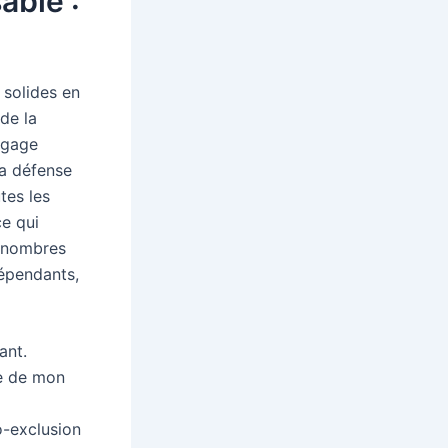
able :
 solides en
 de la
 gage
la défense
tes les
ce qui
e nombres
dépendants,
ant.
le de mon
-exclusion