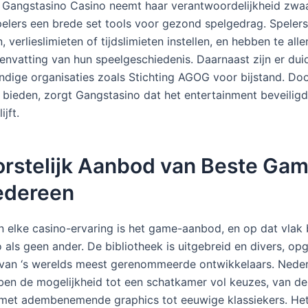
. Gangstasino Casino neemt haar verantwoordelijkheid zwa
pelers een brede set tools voor gezond spelgedrag. Speler
n, verlieslimieten of tijdslimieten instellen, en hebben te alle
nvatting van hun speelgeschiedenis. Daarnaast zijn er duide
andige organisaties zoals Stichting AGOG voor bijstand. Do
e bieden, zorgt Gangstasino dat het entertainment beveilig
jft.
orstelijk Aanbod van Beste Ga
Iedereen
n elke casino-ervaring is het game-aanbod, en op dat vlak 
 als geen ander. De bibliotheek is uitgebreid en divers, o
van ‘s werelds meest gerenommeerde ontwikkelaars. Nede
ben de mogelijkheid tot een schatkamer vol keuzes, van de
 met adembenemende graphics tot eeuwige klassiekers. He