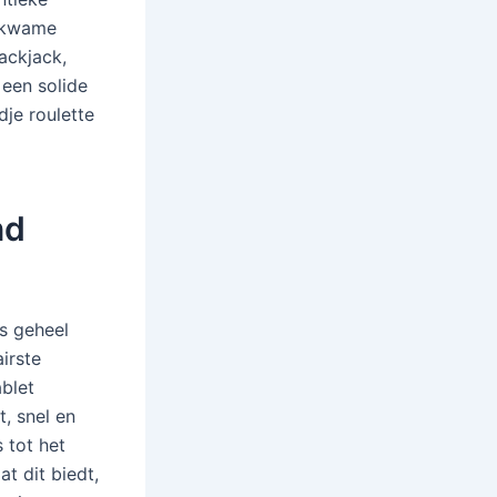
bekwame
lackjack,
 een solide
dje roulette
nd
is geheel
irste
blet
, snel en
 tot het
t dit biedt,