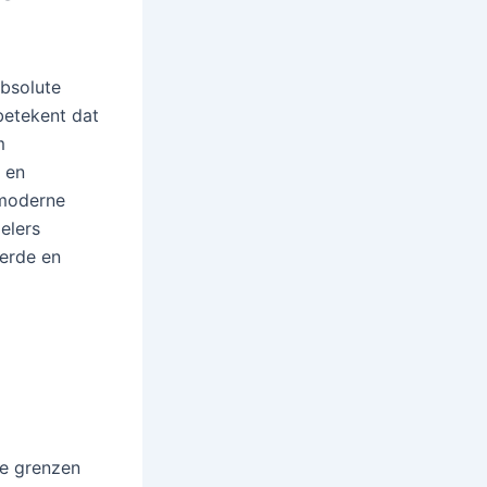
absolute
 betekent dat
m
 en
 moderne
elers
eerde en
de grenzen