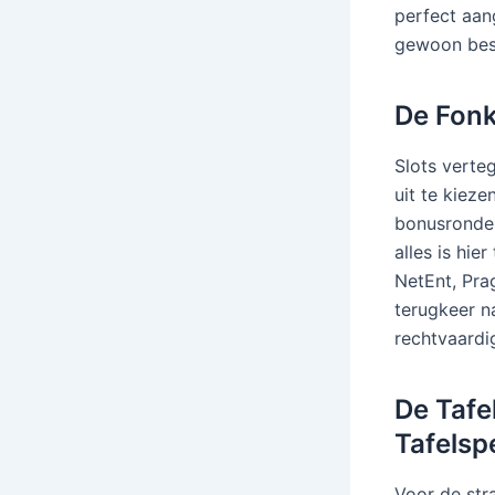
perfect aan
gewoon besc
De Fonk
Slots verte
uit te kieze
bonusrondes
alles is hie
NetEnt, Pra
terugkeer n
rechtvaardi
De Tafe
Tafelsp
Voor de str