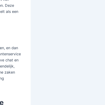
en. Deze
lt als een
en, en dan
antenservice
ive chat en
endelijk,
che zaken
ing
se