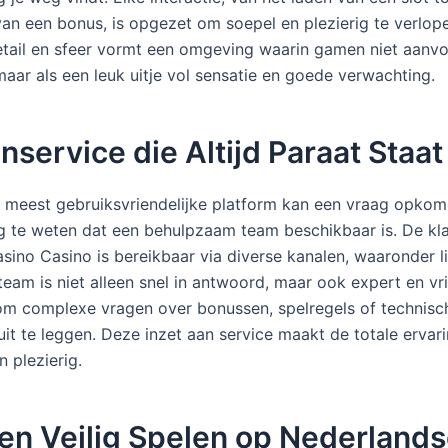
an een bonus, is opgezet om soepel en plezierig te verlop
tail en sfeer vormt een omgeving waarin gamen niet aanvoe
maar als een leuk uitje vol sensatie en goede verwachting.
nservice die Altijd Paraat Staat
t meest gebruiksvriendelijke platform kan een vraag opkom
tig te weten dat een behulpzaam team beschikbaar is. De kl
sino Casino is bereikbaar via diverse kanalen, waaronder l
team is niet alleen snel in antwoord, maar ook expert en vri
r om complexe vragen over bonussen, spelregels of technis
 uit te leggen. Deze inzet aan service maakt de totale ervar
 plezierig.
 en Veilig Spelen op Nederland