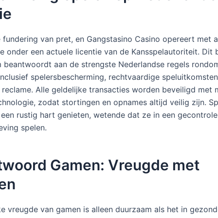
ie
e fundering van pret, en Gangstasino Casino opereert met 
e onder een actuele licentie van de Kansspelautoriteit. Dit
m beantwoordt aan de strengste Nederlandse regels rondo
inclusief spelersbescherming, rechtvaardige speluitkomsten
 reclame. Alle geldelijke transacties worden beveiligd met
hnologie, zodat stortingen en opnames altijd veilig zijn. Sp
een rustig hart genieten, wetende dat ze in een gecontrol
eving spelen.
twoord Gamen: Vreugde met
en
ke vreugde van gamen is alleen duurzaam als het in gezon