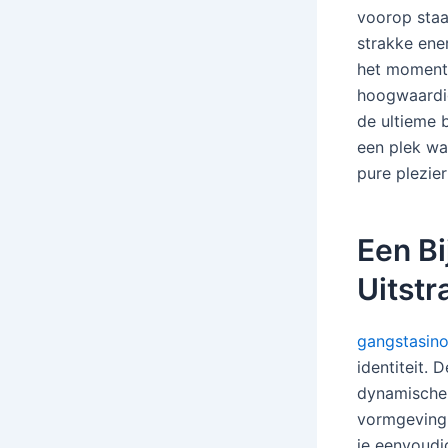
voorop staa
strakke ene
het moment 
hoogwaardig
de ultieme 
een plek wa
pure plezie
Een Bi
Uitstr
gangstasin
identiteit. 
dynamische v
vormgeving 
je eenvoudig