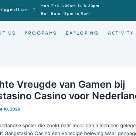
Mon-Fri: 1.30pm to 8.30pm
n1@gmail.com
Sat-Sun: 12pm to 9pm
UT US
PROGRAMS
EXPLORING
ACTIVITY
hte Vreugde van Gamen bij
tasino Casino voor Nederlan
e 10, 2026
erlandse speler die zoekt naar meer dan alleen een geleg
dt Gangstasino Casino een volledige beleving waar genoeg