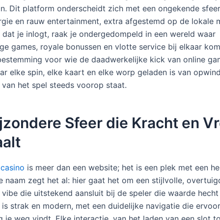
n. Dit platform onderscheidt zich met een ongekende sfee
rgie en rauw entertainment, extra afgestemd op de lokale 
dat je inlogt, raak je ondergedompeld in een wereld waar
e games, royale bonussen en vlotte service bij elkaar kom
bestemming voor wie de daadwerkelijke kick van online ga
ar elke spin, elke kaart en elke worp geladen is van opwind
r van het spel steeds voorop staat.
jzondere Sfeer die Kracht en 
aalt
ocasino
is meer dan een website; het is een plek met een h
De naam zegt het al: hier gaat het om een stijlvolle, overtui
ibe die uitstekend aansluit bij de speler die waarde hecht 
is strak en modern, met een duidelijke navigatie die ervoor
 je weg vindt. Elke interactie, van het laden van een slot t