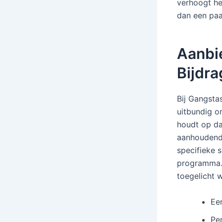
verhoogt he
dan een paa
Aanbi
Bijdr
Bij Gangsta
uitbundig o
houdt op da
aanhoudende
specifieke 
programma. H
toegelicht 
Ee
Pe