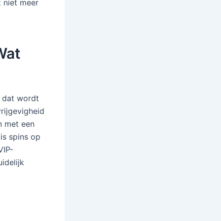
 niet meer
Wat
n dat wordt
rijgevigheid
en met een
is spins op
VIP-
idelijk