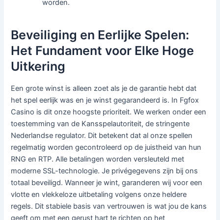
worden.
Beveiliging en Eerlijke Spelen:
Het Fundament voor Elke Hoge
Uitkering
Een grote winst is alleen zoet als je de garantie hebt dat
het spel eerlijk was en je winst gegarandeerd is. In Fgfox
Casino is dit onze hoogste prioriteit. We werken onder een
toestemming van de Kansspelautoriteit, de stringente
Nederlandse regulator. Dit betekent dat al onze spellen
regelmatig worden gecontroleerd op de juistheid van hun
RNG en RTP. Alle betalingen worden versleuteld met
moderne SSL-technologie. Je privégegevens zijn bij ons
totaal beveiligd. Wanneer je wint, garanderen wij voor een
vlotte en vlekkeloze uitbetaling volgens onze heldere
regels. Dit stabiele basis van vertrouwen is wat jou de kans
geeft om met een gerust hart te richten op het