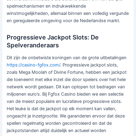
spelmechanismen en indrukwekkende
winstmogelijkheden, allemaal binnen een volledig vergunde
en gereguleerde omgeving voor de Nederlandse markt.
Progressieve Jackpot Slots: De
Spelveranderaars
Dit zijn de onbetwiste koningen van de grote uitbetalingen
https://casino-fgfox.com/
. Progressieve jackpot slots,
zoals Mega Moolah of Divine Fortune, hebben een jackpot
die toeneemt met elke inzet die door spelers over het hele
netwerk wordt gedaan. Dit kan oplopen tot bedragen van
miljoenen euro’s. Bij Fgfox Casino bieden we een selectie
van de meest populaire en lucratieve progressieve slots.
Het leuke is dat de jackpot op elk moment kan vallen,
ongeacht je inzetgrootte. We garanderen ervoor dat deze
spellen regelmatig worden gecontroleerd en dat de
jackpotstanden altijd duidelijk en actueel worden