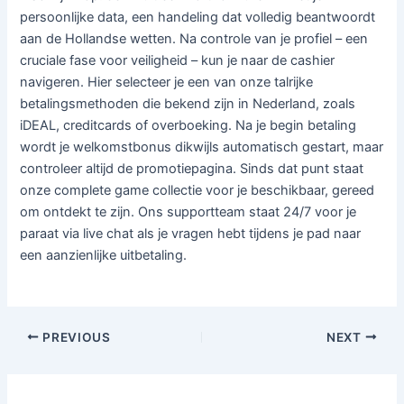
persoonlijke data, een handeling dat volledig beantwoordt
aan de Hollandse wetten. Na controle van je profiel – een
cruciale fase voor veiligheid – kun je naar de cashier
navigeren. Hier selecteer je een van onze talrijke
betalingsmethoden die bekend zijn in Nederland, zoals
iDEAL, creditcards of overboeking. Na je begin betaling
wordt je welkomstbonus dikwijls automatisch gestart, maar
controleer altijd de promotiepagina. Sinds dat punt staat
onze complete game collectie voor je beschikbaar, gereed
om ontdekt te zijn. Ons supportteam staat 24/7 voor je
paraat via live chat als je vragen hebt tijdens je pad naar
een aanzienlijke uitbetaling.
PREVIOUS
NEXT