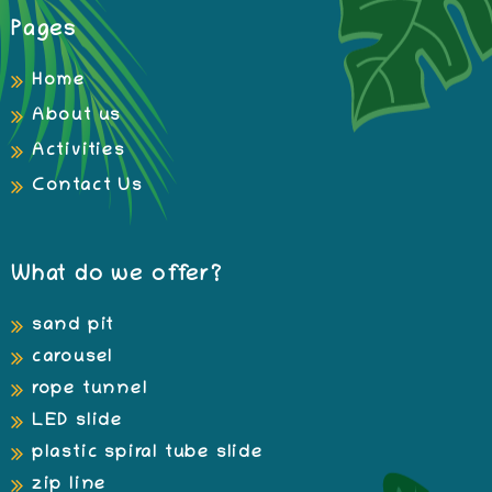
Pages
Home
About us
Activities
Contact Us
What do we offer?
sand pit
carousel
rope tunnel
LED slide
plastic spiral tube slide
zip line