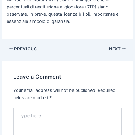
percentuali di restituzione al giocatore (RTP) siano
osservate. In breve, questa licenza è il più importante e
essenziale simbolo di garanzia.
PREVIOUS
NEXT
Leave a Comment
Your email address will not be published.
Required
fields are marked
*
Type
here..