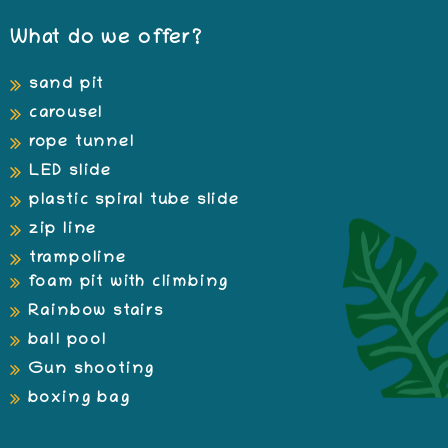
What do we offer?
sand pit
carousel
rope tunnel
LED slide
plastic spiral tube slide
zip line
trampoline
foam pit with climbing
Rainbow stairs
ball pool
Gun shooting
boxing bag