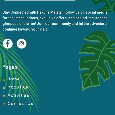
Stay Connected with Hakuna Matata: Follow us on social media
for the latest updates, exclusive offers, and behind-the-scenes
glimpses of the fun! Join our community and let the
adventure
continue beyond your visit.
Pages
Home
About us
Activities
Contact Us