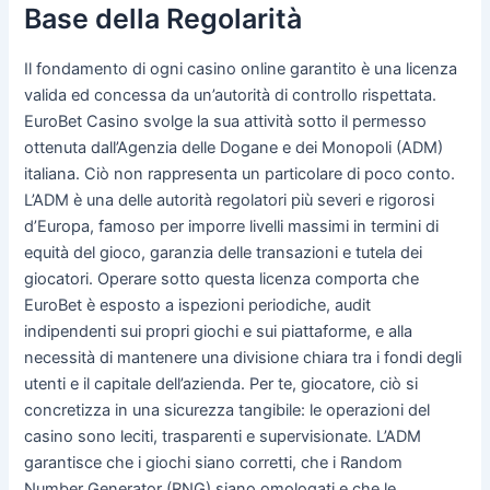
Base della Regolarità
Il fondamento di ogni casino online garantito è una licenza
valida ed concessa da un’autorità di controllo rispettata.
EuroBet Casino svolge la sua attività sotto il permesso
ottenuta dall’Agenzia delle Dogane e dei Monopoli (ADM)
italiana. Ciò non rappresenta un particolare di poco conto.
L’ADM è una delle autorità regolatori più severi e rigorosi
d’Europa, famoso per imporre livelli massimi in termini di
equità del gioco, garanzia delle transazioni e tutela dei
giocatori. Operare sotto questa licenza comporta che
EuroBet è esposto a ispezioni periodiche, audit
indipendenti sui propri giochi e sui piattaforme, e alla
necessità di mantenere una divisione chiara tra i fondi degli
utenti e il capitale dell’azienda. Per te, giocatore, ciò si
concretizza in una sicurezza tangibile: le operazioni del
casino sono leciti, trasparenti e supervisionate. L’ADM
garantisce che i giochi siano corretti, che i Random
Number Generator (RNG) siano omologati e che le