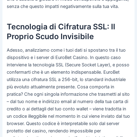
senza che questo impatti negativamente sulla tua vita.
Tecnologia di Cifratura SSL: Il
Proprio Scudo Invisibile
Adesso, analizziamo come i tuoi dati si spostano tra il tuo
dispositivo e i server di EuroBet Casino. In questo caso
interviene la tecnologia SSL (Secure Socket Layer), e posso
confermarti che è un elemento indispensabile. EuroBet
utilizza una cifratura SSL a 256-bit, lo standard industriale
più evoluto attualmente presente. Cosa comporta in
pratica? Che ogni singola informazione che trasmetti al sito
– dal tuo nome e indirizzo email al numero della tua carta di
credito o ai dettagli del tuo conto wallet – viene tradotta in
un codice illeggibile nel momento in cui viene inviato dal tuo
browser. Questo codice è interpretabile solo dal server
protetto del casino, rendendo impossibile per