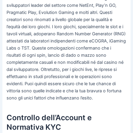
sviluppatori leader del settore come NetEnt, Play’n GO,
Pragmatic Play, Evolution Gaming e molti altri. Questi
creatori sono rinomati a livello globale per la qualità e
l’equità dei loro giochi. I loro giochi, specialmente le slot e i
tavoli virtuali, adoperano Random Number Generator (RNG)
attestati da laboratori indipendenti come eCOGRA, iGaming
Labs o TST. Queste omologazioni confermano che i
risultati di ogni spin, lancio di dado o mazzo sono
completamente casuali e non modificabili né dal casino né
dal sviluppatore. Oltretutto, per i giochi live, le riprese si
effettuano in studi professionali e le operazioni sono
evidenti. Puoi quindi essere sicuro che le tue chance di
vittoria sono quelle indicate e che la tua bravura o fortuna
sono gli unici fattori che influenzano l’esito.
Controllo dell’Account e
Normativa KYC