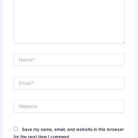
Name*
Email*
Website
Save my name, email, and website in this browser
for the next time I comment.