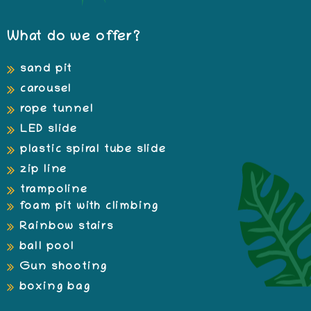
What do we offer?
sand pit
carousel
rope tunnel
LED slide
plastic spiral tube slide
zip line
trampoline
foam pit with climbing
Rainbow stairs
ball pool
Gun shooting
boxing bag