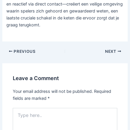
en reactief via direct contact—creëert een veilige omgeving
waarin spelers zich gehoord en gewaardeerd weten, een
laatste cruciale schakel in de keten die ervoor zorgt dat je
graag terugkomt.
PREVIOUS
NEXT
Leave a Comment
Your email address will not be published.
Required
fields are marked
*
Type
here..