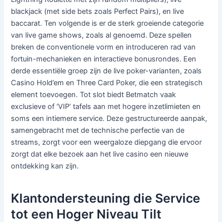
blackjack (met side bets zoals Perfect Pairs), en live
baccarat. Ten volgende is er de sterk groeiende categorie
van live game shows, zoals al genoemd. Deze spellen
breken de conventionele vorm en introduceren rad van
fortuin-mechanieken en interactieve bonusrondes. Een
derde essentiële groep zijn de live poker-varianten, zoals
Casino Hold’em en Three Card Poker, die een strategisch
element toevoegen. Tot slot biedt Betmatch vaak
exclusieve of ‘VIP’ tafels aan met hogere inzetlimieten en
soms een intiemere service. Deze gestructureerde aanpak,
samengebracht met de technische perfectie van de
streams, zorgt voor een weergaloze diepgang die ervoor
zorgt dat elke bezoek aan het live casino een nieuwe
ontdekking kan zijn.
Klantondersteuning die Service
tot een Hoger Niveau Tilt