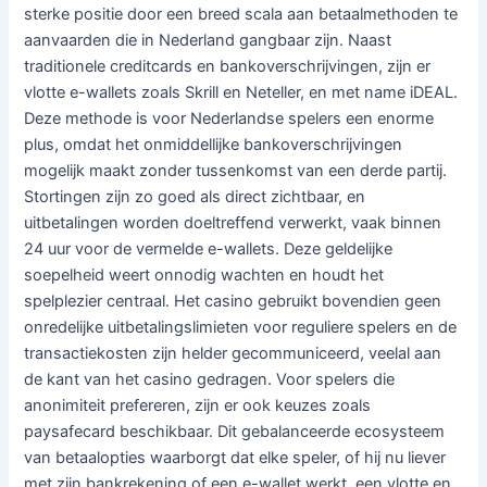
sterke positie door een breed scala aan betaalmethoden te
aanvaarden die in Nederland gangbaar zijn. Naast
traditionele creditcards en bankoverschrijvingen, zijn er
vlotte e-wallets zoals Skrill en Neteller, en met name iDEAL.
Deze methode is voor Nederlandse spelers een enorme
plus, omdat het onmiddellijke bankoverschrijvingen
mogelijk maakt zonder tussenkomst van een derde partij.
Stortingen zijn zo goed als direct zichtbaar, en
uitbetalingen worden doeltreffend verwerkt, vaak binnen
24 uur voor de vermelde e-wallets. Deze geldelijke
soepelheid weert onnodig wachten en houdt het
spelplezier centraal. Het casino gebruikt bovendien geen
onredelijke uitbetalingslimieten voor reguliere spelers en de
transactiekosten zijn helder gecommuniceerd, veelal aan
de kant van het casino gedragen. Voor spelers die
anonimiteit prefereren, zijn er ook keuzes zoals
paysafecard beschikbaar. Dit gebalanceerde ecosysteem
van betaalopties waarborgt dat elke speler, of hij nu liever
met zijn bankrekening of een e-wallet werkt, een vlotte en