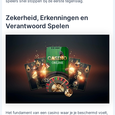
spelers snel stoppen bij de eerste tegenslag.
Zekerheid, Erkenningen en
Verantwoord Spelen
Het fundament van een casino waar je je beschermd voelt,