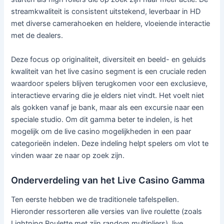
streamkwaliteit is consistent uitstekend, leverbaar in HD
met diverse camerahoeken en heldere, vloeiende interactie
met de dealers.
Deze focus op originaliteit, diversiteit en beeld- en geluids
kwaliteit van het live casino segment is een cruciale reden
waardoor spelers blijven terugkomen voor een exclusieve,
interactieve ervaring die je elders niet vindt. Het voelt niet
als gokken vanaf je bank, maar als een excursie naar een
speciale studio. Om dit gamma beter te indelen, is het
mogelijk om de live casino mogelijkheden in een paar
categorieën indelen. Deze indeling helpt spelers om vlot te
vinden waar ze naar op zoek zijn.
Onderverdeling van het Live Casino Gamma
Ten eerste hebben we de traditionele tafelspellen.
Hieronder ressorteren alle versies van live roulette (zoals
Lightning Roulette met zijn random multipliers), live