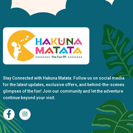
Stay Connected with Hakuna Matata: Follow us on social media
for the latest updates, exclusive offers, and behind-the-scenes
glimpses of the fun! Join our community and let the
adventure
continue beyond your visit.