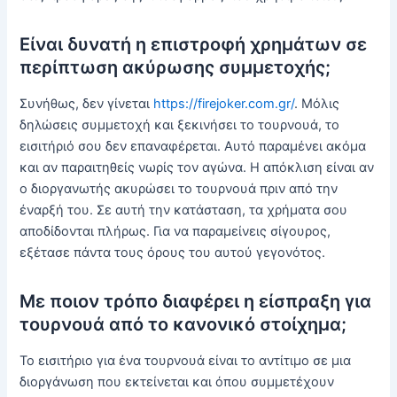
Είναι δυνατή η επιστροφή χρημάτων σε
περίπτωση ακύρωσης συμμετοχής;
Συνήθως, δεν γίνεται
https://firejoker.com.gr/
. Μόλις
δηλώσεις συμμετοχή και ξεκινήσει το τουρνουά, το
εισιτήριό σου δεν επαναφέρεται. Αυτό παραμένει ακόμα
και αν παραιτηθείς νωρίς τον αγώνα. Η απόκλιση είναι αν
ο διοργανωτής ακυρώσει το τουρνουά πριν από την
έναρξή του. Σε αυτή την κατάσταση, τα χρήματα σου
αποδίδονται πλήρως. Για να παραμείνεις σίγουρος,
εξέτασε πάντα τους όρους του αυτού γεγονότος.
Με ποιον τρόπο διαφέρει η είσπραξη για
τουρνουά από το κανονικό στοίχημα;
Το εισιτήριο για ένα τουρνουά είναι το αντίτιμο σε μια
διοργάνωση που εκτείνεται και όπου συμμετέχουν