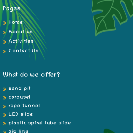
Pages
Home
About us
Activities
Contact Us
What do we offer?
sand pit
carousel
rope tunnel
LED slide
plastic spiral tube slide
zip line