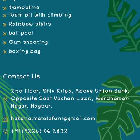
trampoline
foam pit with climbing
Rainbow stairs
ball pool
Gun shooting
boxing bag
Contact Us
2nd floor, Shiv Kripa, Above Union Bank,
Opposite Saat Vachan Lawn, Wardhaman
Nagar, Nagpur.
hakuna.matatafun1@gmail.com
+91 (9226) 06 2832