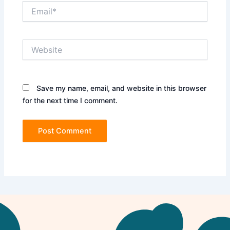
Email*
Website
Save my name, email, and website in this browser
for the next time I comment.