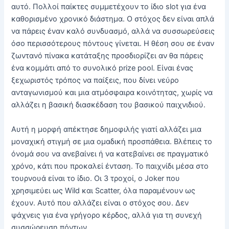
αυτό. Πολλοί παίκτες συμμετέχουν το ίδιο slot για ένα
καθορισμένο χρονικό διάστημα. Ο στόχος δεν είναι απλά
να πάρεις έναν καλό συνδυασμό, αλλά να συσσωρεύσεις
όσο περισσότερους πόντους γίνεται. Η θέση σου σε έναν
ζωντανό πίνακα κατάταξης προσδιορίζει αν θα πάρεις
ένα κομμάτι από το συνολικό prize pool. Είναι ένας
ξεχωριστός τρόπος να παίξεις, που δίνει νεύρο
ανταγωνισμού και μια ατμόσφαιρα κοινότητας, χωρίς να
αλλάζει η βασική διασκέδαση του βασικού παιχνιδιού.
Αυτή η μορφή απέκτησε δημοφιλής γιατί αλλάζει μια
μοναχική στιγμή σε μια ομαδική προσπάθεια. Βλέπεις το
όνομά σου να ανεβαίνει ή να κατεβαίνει σε πραγματικό
χρόνο, κάτι που προκαλεί ένταση. Το παιχνίδι μέσα στο
τουρνουά είναι το ίδιο. Οι 3 τροχοί, ο Joker που
χρησιμεύει ως Wild και Scatter, όλα παραμένουν ως
έχουν. Αυτό που αλλάζει είναι ο στόχος σου. Δεν
ψάχνεις για ένα γρήγορο κέρδος, αλλά για τη συνεχή
συσσώρευση πόντων.