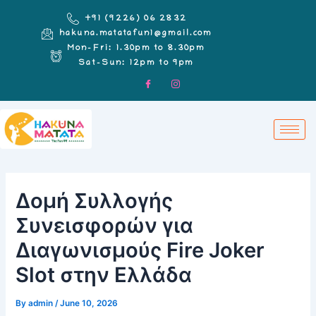
Skip
Post
+91 (9226) 06 2832
to
navigation
hakuna.matatafun1@gmail.com
content
Mon-Fri: 1.30pm to 8.30pm
Sat-Sun: 12pm to 9pm
Δομή Συλλογής
Συνεισφορών για
Διαγωνισμούς Fire Joker
Slot στην Ελλάδα
By
admin
/
June 10, 2026