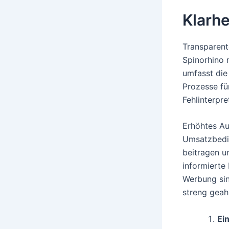
Klarh
Transparent
Spinorhino 
umfasst die
Prozesse fü
Fehlinterpre
Erhöhtes Au
Umsatzbedi
beitragen u
informierte
Werbung sin
streng geah
Ei