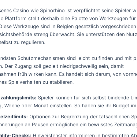
senes Casino wie Spinorhino ist verpflichtet seine Spieler 
ie Plattform stellt deshalb eine Palette von Werkzeugen fü
 Diese Werkzeuge sind in Belgien gesetzlich vorgeschriebe
sichtsbehörde streng überwacht. Sie unterstützen den Nutze
selbst zu regulieren.
ndsten Schutzmechanismen sind leicht zu finden und mit pa
n. Der Zugang soll gezielt niedrigschwellig sein, damit
hmen früh wirken kann. Es handelt sich darum, von vornhe
s Spielverhalten zu etablieren.
nzahlungslimits:
Spieler können für sich selbst bindende Lim
g, Woche oder Monat einstellen. So haben sie ihr Budget im
elzeitlimits:
Optionen zur Begrenzung der tatsächlichen Spi
innerungen an Pausen ermöglichen ein bewusstes Zeitmana
ality-Checks:
Hinweisfenster informieren in bestimmten A