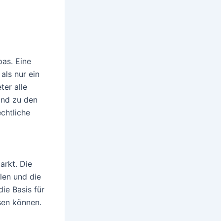
pas. Eine
als nur ein
ter alle
und zu den
echtliche
arkt. Die
len und die
ie Basis für
sen können.