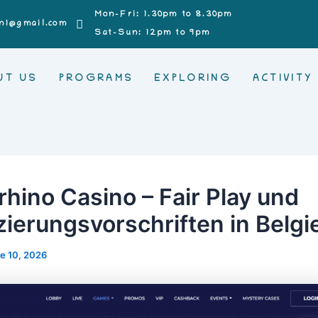
Mon-Fri: 1.30pm to 8.30pm
n1@gmail.com
Sat-Sun: 12pm to 9pm
UT US
PROGRAMS
EXPLORING
ACTIVITY
rhino Casino – Fair Play und
zierungsvorschriften in Belgi
e 10, 2026