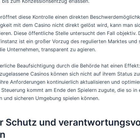
bis zum Konzessionsentzug erlassen.
eröffnet diese Kontrolle einen direkten Beschwerdemöglichk
igkeit mit dem Casino nicht direkt gelöst wird, kann man si
ren. Diese öffentliche Stelle untersucht den Fall objektiv. 
finstanz ist ein großer Vorzug des regulierten Marktes und 
ie Unternehmen, transparent zu agieren.
ierliche Beaufsichtigung durch die Behörde hat einen Effekt
zugelassene Casinos können sich nicht auf ihrem Status zu
ihre Anforderungen kontinuierlich aktualisieren und optimie
Steuerung kommt am Ende den Spielern zugute, die so in
n und sicheren Umgebung spielen können.
er Schutz und verantwortungsvo
en