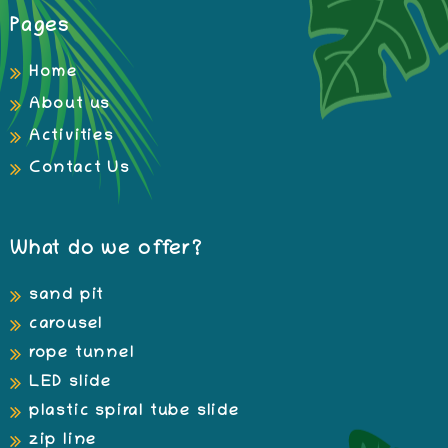
Pages
Home
About us
Activities
Contact Us
What do we offer?
sand pit
carousel
rope tunnel
LED slide
plastic spiral tube slide
zip line