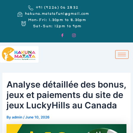
Skip
Post
+91 (9226) 06 2832
to
navigation
hakuna.matatafun1@gmail.com
content
Mon-Fri: 1.30pm to 8.30pm
Sat-Sun: 12pm to 9pm
Analyse détaillée des bonus,
jeux et paiements du site de
jeux LuckyHills au Canada
By
admin
/
June 10, 2026