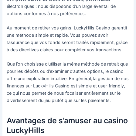
électroniques : nous disposons d’un large éventail de
options conformes à nos préférences.
Au moment de retirer vos gains, LuckyHills Casino garantit
une méthode simple et rapide. Vous pouvez avoir
l’assurance que vos fonds seront traités rapidement, grâce
à des directives claires pour compléter vos transactions.
Que l’on choisisse d’utiliser la même méthode de retrait que
pour les dépôts ou d’examiner d’autres options, le casino
offre une exploration intuitive. En général, la gestion de nos
finances sur LuckyHills Casino est simple et user-friendly,
ce qui nous permet de nous focaliser entièrement sur le
divertissement du jeu plutôt que sur les paiements.
Avantages de s’amuser au casino
LuckyHills