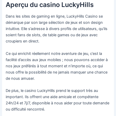
Aperçu du casino LuckyHills
Dans les sites de gaming en ligne, LuckyHills Casino se
démarque par son large sélection de jeux et son design
intuitive. Elle s’adresse à divers profils de utilisateurs, qu’ils
soient fans de slots, de table games ou de jeux avec
croupiers en direct.
Ce qui enrichit réellement notre aventure de jeu, c’est la
facilité d’accès aux jeux mobiles ; nous pouvons accéder à
nos jeux préférés à tout moment et n’importe où, ce qui
nous offre la possibilité de ne jamais manquer une chance
de nous amuser.
De plus, le casino LuckyHills prend le support très au
important. Ils offrent une aide amicale et compétente
24h/24 et 7j/7, disponible à nous aider pour toute demande
ou difficulté rencontré.