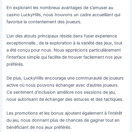
En explorant les nombreux avantages de s’amuser au
casino LuckyHills, nous trouvons un cadre accueillant qui
favorise la contentement des joueurs.
L’un des atouts principaux réside dans l’user experience
exceptionnelle ; de la exploration à la variété des jeux, tout
a été conçu pour nous. Nous apprécions particulièrement
l’interface simple qui facilite de trouver facilement nos jeux
préférés.
De plus, LuckyHills encourage une communauté de joueurs
active où nous pouvons échanger avec d’autres joueurs.
Ce sentiment d’inclusion améliore nos sessions de jeu,
nous autorisant de échanger des astuces et des tactiques.
Les promotions et les bonus ajoutent également à l’intérêt
du jeu, nous donnant plus de chances de gagner tout en
bénéficiant de nos jeux préférés.