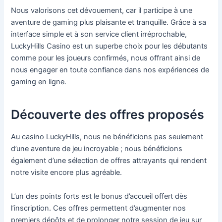
Nous valorisons cet dévouement, car il participe à une
aventure de gaming plus plaisante et tranquille. Grâce à sa
interface simple et à son service client irréprochable,
LuckyHills Casino est un superbe choix pour les débutants
comme pour les joueurs confirmés, nous offrant ainsi de
nous engager en toute confiance dans nos expériences de
gaming en ligne.
Découverte des offres proposés
Au casino LuckyHills, nous ne bénéficions pas seulement
d’une aventure de jeu incroyable ; nous bénéficions
également d’une sélection de offres attrayants qui rendent
notre visite encore plus agréable.
L’un des points forts est le bonus d’accueil offert dès
l’inscription. Ces offres permettent d’augmenter nos
premiers dépôts et de prolonger notre session de jeu sur