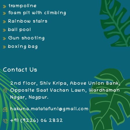
trampoline
foam pit with climbing
Rainbow stairs
ball pool
Gun shooting
boxing bag
Contact Us
2nd floor, Shiv Kripa, Above Union Bank,
Opposite Saat Vachan Lawn, Wardhaman
Nagar, Nagpur.
hakuna.matatafun1@gmail.com
+91 (9226) 06 2832