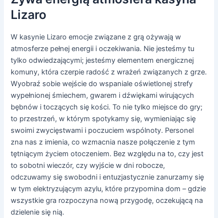
Lizaro
W kasynie Lizaro emocje związane z grą ożywają w
atmosferze pełnej energii i oczekiwania. Nie jesteśmy tu
tylko odwiedzającymi; jesteśmy elementem energicznej
komuny, która czerpie radość z wrażeń związanych z grze.
Wyobraź sobie wejście do wspaniale oświetlonej strefy
wypełnionej śmiechem, gwarem i dźwiękami wirujących
bębnów i toczących się kości. To nie tylko miejsce do gry;
to przestrzeń, w którym spotykamy się, wymieniając się
swoimi zwycięstwami i poczuciem wspólnoty. Personel
zna nas z imienia, co wzmacnia nasze połączenie z tym
tętniącym życiem otoczeniem. Bez względu na to, czy jest
to sobotni wieczór, czy wyjście w dni robocze,
odczuwamy się swobodni i entuzjastycznie zanurzamy się
w tym elektryzującym azylu, które przypomina dom – gdzie
wszystkie gra rozpoczyna nową przygodę, oczekującą na
dzielenie się nią.