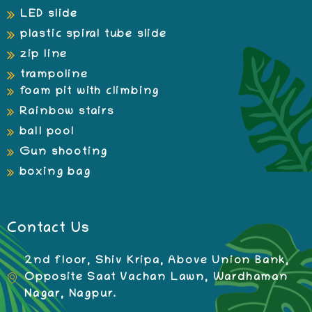
LED slide
plastic spiral tube slide
zip line
trampoline
foam pit with climbing
Rainbow stairs
ball pool
Gun shooting
boxing bag
Contact Us
2nd floor, Shiv Kripa, Above Union Bank,
Opposite Saat Vachan Lawn, Wardhaman
Nagar, Nagpur.