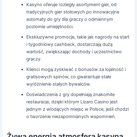
Kasyno oferuje rozległy asortyment gier, od
tradycyjnych gier stołowych po innowacyjne
automaty do gry dla graczy o odmiennym
poziomie umiejętności.
Ekskluzywne promocje, takie jak nagrody na start
i tygodniowy cashback, dostarczają dużą
wartość, zwiększając dochody i uczestnictwo
graczy.
Klienci mogą zyskiwać z bonusów za lojalność i
gratisowych spinów, co gwarantuje stałe
wyróżnienie stałych bywalców.
Doświadczenia z gry dopełniają znakomite
restauracje, dzięki którym Lizaro Casino jest
jednym z wiodących miejsc w Polsce, jeśli chodzi
o tworzenie niezapomnianych wspomnień.
Żywa energią atmosfera kasyna