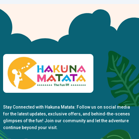
Stay Connected with Hakuna Matata: Follow us on social media
for the latest updates, exclusive offers, and behind-the-scenes
glimpses of the fun! Join our community and let the
adventure
continue beyond your visit.