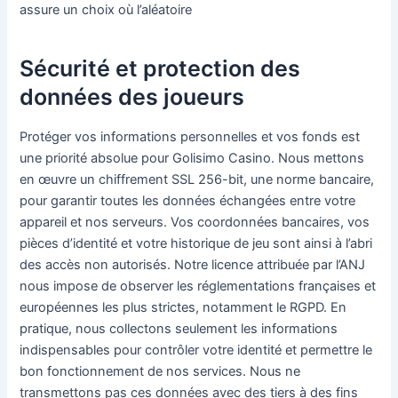
assure un choix où l’aléatoire
Sécurité et protection des
données des joueurs
Protéger vos informations personnelles et vos fonds est
une priorité absolue pour Golisimo Casino. Nous mettons
en œuvre un chiffrement SSL 256-bit, une norme bancaire,
pour garantir toutes les données échangées entre votre
appareil et nos serveurs. Vos coordonnées bancaires, vos
pièces d’identité et votre historique de jeu sont ainsi à l’abri
des accès non autorisés. Notre licence attribuée par l’ANJ
nous impose de observer les réglementations françaises et
européennes les plus strictes, notamment le RGPD. En
pratique, nous collectons seulement les informations
indispensables pour contrôler votre identité et permettre le
bon fonctionnement de nos services. Nous ne
transmettons pas ces données avec des tiers à des fins