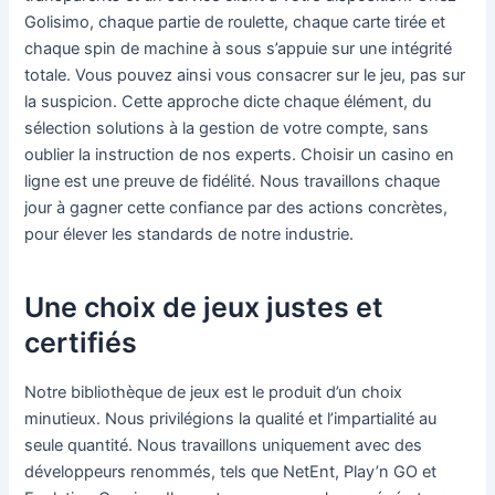
Golisimo, chaque partie de roulette, chaque carte tirée et
chaque spin de machine à sous s’appuie sur une intégrité
totale. Vous pouvez ainsi vous consacrer sur le jeu, pas sur
la suspicion. Cette approche dicte chaque élément, du
sélection solutions à la gestion de votre compte, sans
oublier la instruction de nos experts. Choisir un casino en
ligne est une preuve de fidélité. Nous travaillons chaque
jour à gagner cette confiance par des actions concrètes,
pour élever les standards de notre industrie.
Une choix de jeux justes et
certifiés
Notre bibliothèque de jeux est le produit d’un choix
minutieux. Nous privilégions la qualité et l’impartialité au
seule quantité. Nous travaillons uniquement avec des
développeurs renommés, tels que NetEnt, Play’n GO et