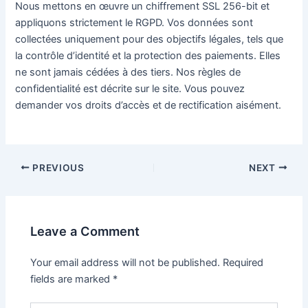
Nous mettons en œuvre un chiffrement SSL 256-bit et
appliquons strictement le RGPD. Vos données sont
collectées uniquement pour des objectifs légales, tels que
la contrôle d’identité et la protection des paiements. Elles
ne sont jamais cédées à des tiers. Nos règles de
confidentialité est décrite sur le site. Vous pouvez
demander vos droits d’accès et de rectification aisément.
PREVIOUS
NEXT
Leave a Comment
Your email address will not be published.
Required
fields are marked
*