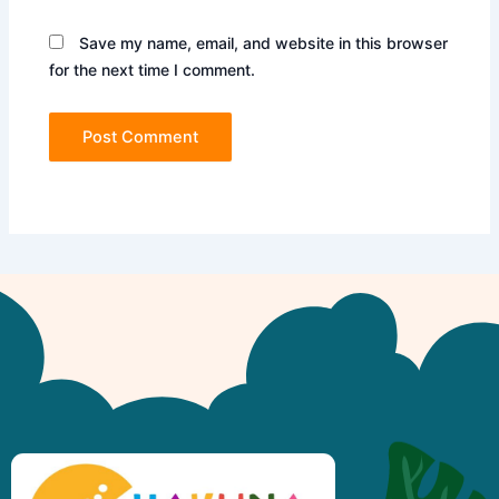
Save my name, email, and website in this browser
for the next time I comment.