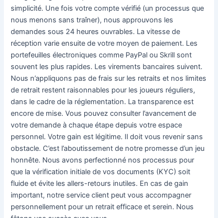
simplicité. Une fois votre compte vérifié (un processus que
nous menons sans traîner), nous approuvons les
demandes sous 24 heures ouvrables. La vitesse de
réception varie ensuite de votre moyen de paiement. Les
portefeuilles électroniques comme PayPal ou Skrill sont
souvent les plus rapides. Les virements bancaires suivent.
Nous n’appliquons pas de frais sur les retraits et nos limites
de retrait restent raisonnables pour les joueurs réguliers,
dans le cadre de la réglementation. La transparence est
encore de mise. Vous pouvez consulter l’avancement de
votre demande à chaque étape depuis votre espace
personnel. Votre gain est légitime. Il doit vous revenir sans
obstacle. C’est l’aboutissement de notre promesse d’un jeu
honnête. Nous avons perfectionné nos processus pour
que la vérification initiale de vos documents (KYC) soit
fluide et évite les allers-retours inutiles. En cas de gain
important, notre service client peut vous accompagner
personnellement pour un retrait efficace et serein. Nous