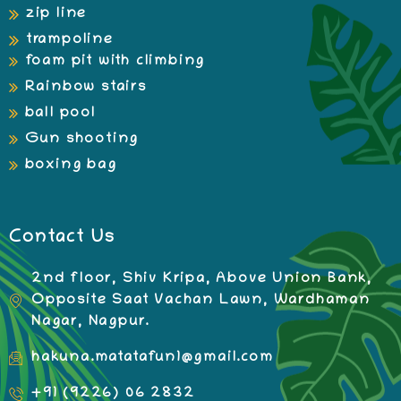
zip line
trampoline
foam pit with climbing
Rainbow stairs
ball pool
Gun shooting
boxing bag
Contact Us
2nd floor, Shiv Kripa, Above Union Bank,
Opposite Saat Vachan Lawn, Wardhaman
Nagar, Nagpur.
hakuna.matatafun1@gmail.com
+91 (9226) 06 2832