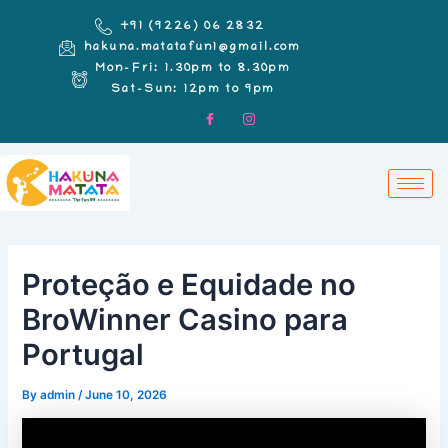
Skip
Post
+91 (9226) 06 2832
to
navigation
hakuna.matatafun1@gmail.com
content
Mon-Fri: 1.30pm to 8.30pm
Sat-Sun: 12pm to 9pm
Proteção e Equidade no
BroWinner Casino para
Portugal
By
admin
/
June 10, 2026