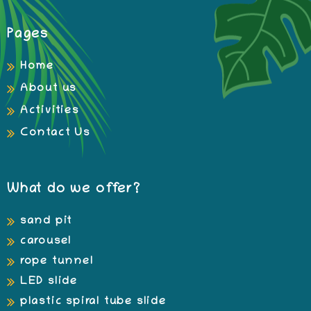
Pages
Home
About us
Activities
Contact Us
What do we offer?
sand pit
carousel
rope tunnel
LED slide
plastic spiral tube slide