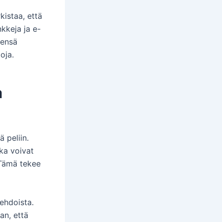
kistaa, että
kkeja ja e-
eensä
oja.
a
 peliin.
tka voivat
 Tämä tekee
 ehdoista.
an, että