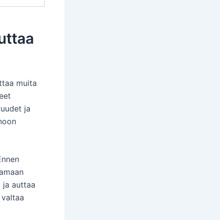
uttaa
uttaa muita
eet
vuudet ja
inoon
 Ennen
saamaan
 ja auttaa
 valtaa