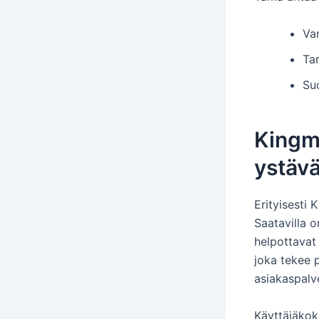
Var
Ta
Suo
Kingma
ystäväl
Erityisesti 
Saatavilla o
helpottavat
joka tekee p
asiakaspalve
Käyttäjäkoke