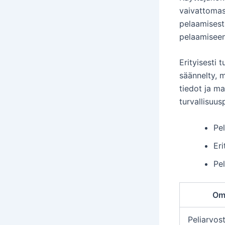
vaivattomas
pelaamisest
pelaamiseen
Erityisesti 
säännelty, m
tiedot ja m
turvallisuus
Pel
Eri
Pel
Om
Peliarvost