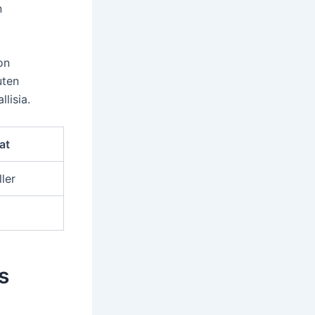
n
on
uten
llisia.
at
ller
s