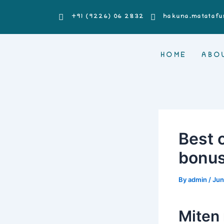
Skip
Post
+91 (9226) 06 2832
hakuna.matatafu
to
navigation
content
HOME
ABO
Best 
bonus
By
admin
/
Jun
Miten 