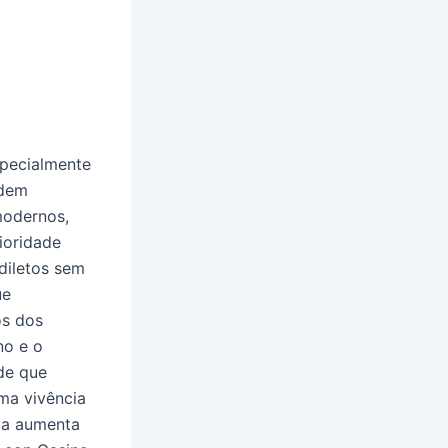
specialmente
odem
modernos,
ioridade
diletos sem
ue
os dos
no e o
de que
uma vivência
la aumenta