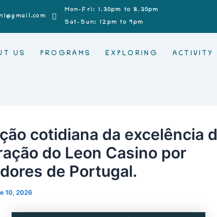
Mon-Fri: 1.30pm to 8.30pm
n1@gmail.com
Sat-Sun: 12pm to 9pm
UT US
PROGRAMS
EXPLORING
ACTIVITY
ação cotidiana da excelência 
ração do Leon Casino por
adores de Portugal.
e 10, 2026