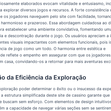
iosamente elaborados evocam vitalidade e entusiasmo, in
 a explorar diversos jogos e recursos. A forte consistência
e os jogadores naveguem pelo site com facilidade, tornan
 harmonioso e prazeroso. Essa abordagem cuidadosa ao d
ara estabelecer uma ambiente convidativa, fomentando um
a e descontração durante o jogo. Os usuários apreciam a 
tes visuais impactantes com elementos funcionais, pois i
ncia de jogo como um todo. O harmonia entre estética e
ade reflete o empenho em assegurar com que os jogadores
 casa, convidando-os a retornar para mais aventuras exci
ão da Eficiência da Exploração
ploração poder determinar o êxito ou o insucesso da expe
 a estrutura simplificada deste site de cassino garante que
 buscam sem esforço. Com elementos de design intuitivos
êm a capacidade de navegar várias seções sem se sentire