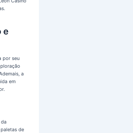
Leon Casino
as.
 e
a por seu
xploração
 Ademais, a
uida em
or.
 da
 paletas de