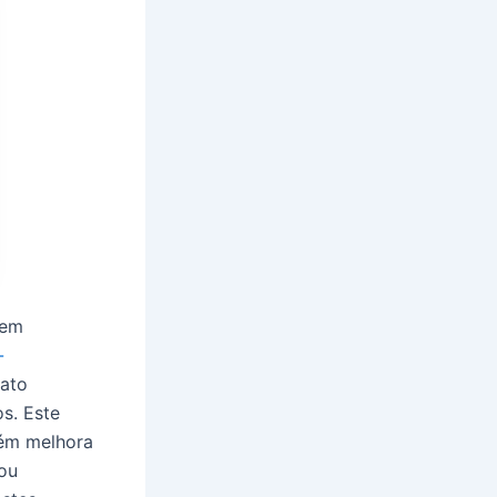
 em
-
mato
s. Este
bém melhora
 ou