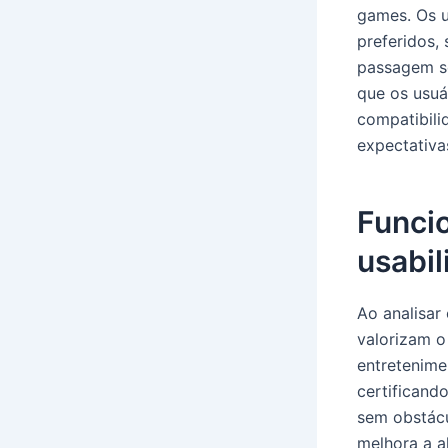
games. Os u
preferidos,
passagem se
que os usuá
compatibili
expectativa
Funci
usabi
Ao analisar
valorizam o 
entretenime
certificand
sem obstácu
melhora a a