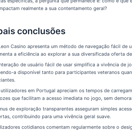
icas específicas, a pergunta que permanece é: como é que 
mpactam realmente a sua contentamento geral?
pais conclusões
Leon Casino apresenta um método de navegação fácil de u
enta a eficiência ao explorar a sua diversificada oferta de
nteração de usuário fácil de usar simplifica a vivência de j
zendo-a disponível tanto para participantes veteranos qua
ciantes.
 utilizadores em Portugal apreciam os tempos de carrega
lozes que facilitam a acesso imediata no jogo, sem demoras 
nus de exploração transparentes asseguram simples acess
ertas, contribuindo para uma vivência geral suave.
ilizadores cotidianos comentam regularmente sobre o desi