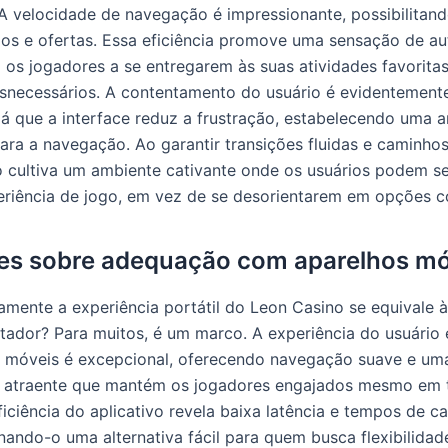
A velocidade de navegação é impressionante, possibilitan
gos e ofertas. Essa eficiência promove uma sensação de a
 os jogadores a se entregarem às suas atividades favorita
necessários. A contentamento do usuário é evidentement
 já que a interface reduz a frustração, estabelecendo uma 
ara a navegação. Ao garantir transições fluidas e caminhos 
 cultiva um ambiente cativante onde os usuários podem s
riência de jogo, em vez de se desorientarem em opções c
es sobre adequação com aparelhos mó
amente a experiência portátil do Leon Casino se equivale 
ador? Para muitos, é um marco. A experiência do usuário
s móveis é excepcional, oferecendo navegação suave e uma
 atraente que mantém os jogadores engajados mesmo em t
iciência do aplicativo revela baixa latência e tempos de 
rnando-o uma alternativa fácil para quem busca flexibilida