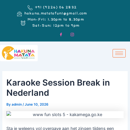
Skip
Post
+91 (9226) 06 2832
to
navigation
hakuna.matatafun1@gmail.com
content
Mon-Fri: 1.30pm to 8.30pm
Sat-Sun: 12pm to 9pm
Karaoke Session Break in
Nederland
By
admin
/
June 10, 2026
Sta je weleens vol overgave aan het zingen tijdens een