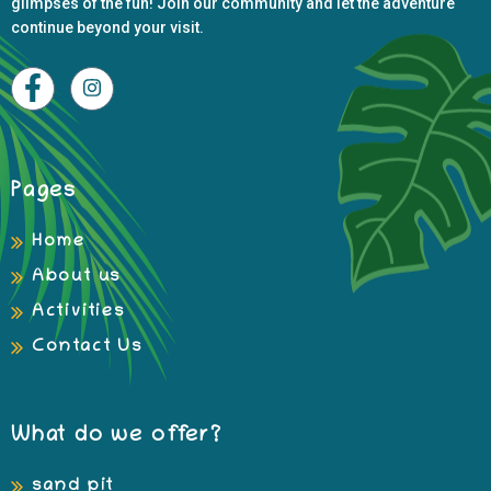
glimpses of the fun! Join our community and let the
adventure
continue beyond your visit.
Pages
Home
About us
Activities
Contact Us
What do we offer?
sand pit