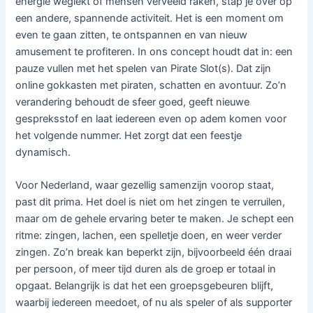
energie weglekt of mensen verveeld raken, stap je over op
een andere, spannende activiteit. Het is een moment om
even te gaan zitten, te ontspannen en van nieuw
amusement te profiteren. In ons concept houdt dat in: een
pauze vullen met het spelen van Pirate Slot(s). Dat zijn
online gokkasten met piraten, schatten en avontuur. Zo’n
verandering behoudt de sfeer goed, geeft nieuwe
gespreksstof en laat iedereen even op adem komen voor
het volgende nummer. Het zorgt dat een feestje
dynamisch.
Voor Nederland, waar gezellig samenzijn voorop staat,
past dit prima. Het doel is niet om het zingen te verruilen,
maar om de gehele ervaring beter te maken. Je schept een
ritme: zingen, lachen, een spelletje doen, en weer verder
zingen. Zo’n break kan beperkt zijn, bijvoorbeeld één draai
per persoon, of meer tijd duren als de groep er totaal in
opgaat. Belangrijk is dat het een groepsgebeuren blijft,
waarbij iedereen meedoet, of nu als speler of als supporter