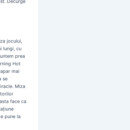
list. Decurge
za jocului,
 lungi, cu
 suntem prea
urning Hot
a apar mai
a se
iracle. Miza
torilor
 asta face ca
Rațiune
ce pune la