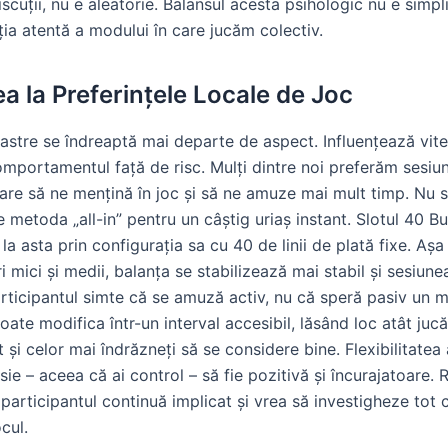
iscuții, nu e aleatorie. Balansul acesta psihologic nu e simp
ia atentă a modului în care jucăm colectiv.
ea la Preferințele Locale de Joc
astre se îndreaptă mai departe de aspect. Influențează vite
mportamentul față de risc. Mulți dintre noi preferăm sesiuni
care să ne mențină în joc și să ne amuze mai mult timp. Nu
re metoda „all-in” pentru un câștig uriaș instant. Slotul 40 B
a asta prin configurația sa cu 40 de linii de plată fixe. Aș
i mici și medii, balanța se stabilizează mai stabil și sesiune
rticipantul simte că se amuză activ, nu că speră pasiv un m
poate modifica într-un interval accesibil, lăsând loc atât jucă
t și celor mai îndrăzneți să se considere bine. Flexibilitatea
ie – aceea că ai control – să fie pozitivă și încurajatoare. 
participantul continuă implicat și vrea să investigheze tot 
cul.