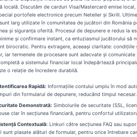
lă locală. Discutăm de carduri Visa/Mastercard emise local,
 special portofele electronice precum Neteller și Skrill. Ultime
unt larg utilizate în comunitatea de jucători din România p
ea și siguranța oferită. Procesul de depunere e redus la ese
inime și confirmare instant, ca entuziasmul jucătorului să n
rint birocratic. Pentru extragere, aceeași claritate: condițiile
ar, iar termenele de procesare sunt adecvate și comunicate c
ompletă a sistemului financiar local îndepărtează principal
ște o relație de încredere durabilă.
tentificarea Rapidă:
Informațiile contului umplu în mod au
mpuri din formularul de depunere, reducând timpul necesar.
curitate Demonstrată:
Simbolurile de securitate (SSL, licen
use clar în secțiunea financiară, pentru confortul utilizatoru
istență Contextuală:
Linkuri către secțiunea FAQ sau suport
l sunt plasate alături de formular, pentru orice întrebare ca