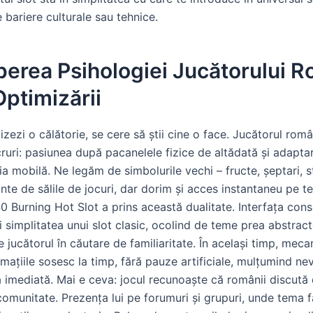
e bariere culturale sau tehnice.
erea Psihologiei Jucătorului 
ptimizării
zezi o călătorie, se cere să știi cine o face. Jucătorul rom
ruri: pasiunea după pacanelele fizice de altădată și adapta
a mobilă. Ne legăm de simbolurile vechi – fructe, șeptari, s
te de sălile de jocuri, dar dorim și acces instantaneu pe te
 40 Burning Hot Slot a prins această dualitate. Interfața con
 și simplitatea unui slot clasic, ocolind de teme prea abstract
 jucătorul în căutare de familiaritate. În același timp, meca
imațiile sosesc la timp, fără pauze artificiale, mulțumind ne
imediată. Mai e ceva: jocul recunoaște că românii discută
 comunitate. Prezența lui pe forumuri și grupuri, unde tema f