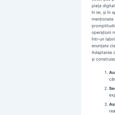
piața digita
în lei, și în
menționate s
promptitudin
operațiuni m
într-un labi
enunțate cl
Adaptarea c
și construie
Au
câ
Se
exp
As
rea