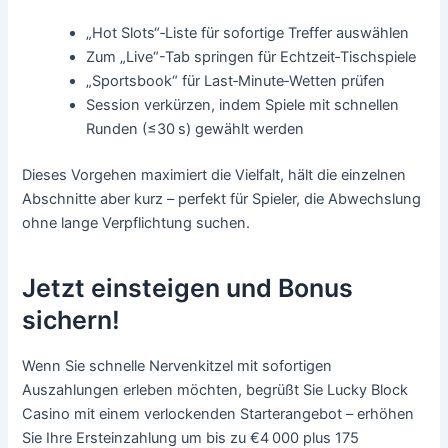
„Hot Slots“‑Liste für sofortige Treffer auswählen
Zum „Live“-Tab springen für Echtzeit‑Tischspiele
„Sportsbook“ für Last‑Minute‑Wetten prüfen
Session verkürzen, indem Spiele mit schnellen
Runden (≤30 s) gewählt werden
Dieses Vorgehen maximiert die Vielfalt, hält die einzelnen
Abschnitte aber kurz – perfekt für Spieler, die Abwechslung
ohne lange Verpflichtung suchen.
Jetzt einsteigen und Bonus
sichern!
Wenn Sie schnelle Nervenkitzel mit sofortigen
Auszahlungen erleben möchten, begrüßt Sie Lucky Block
Casino mit einem verlockenden Starterangebot – erhöhen
Sie Ihre Ersteinzahlung um bis zu €4 000 plus 175