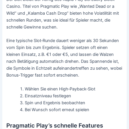
Casino. Titel von Pragmatic Play wie „Wanted Dead or a
Wild“ und „Kalamba Cash Drop“ bieten hohe Volatilität mit
schnellen Runden, was sie ideal für Spieler macht, die
schnelle Gewinne suchen.
Eine typische Slot‑Runde dauert weniger als 30 Sekunden
vom Spin bis zum Ergebnis. Spieler setzen oft einen
kleinen Einsatz, z.B. €1 oder €5, und lassen die Walzen
nach Betätigung automatisch drehen. Das Spannende ist,
die Symbole in Echtzeit aufeinandertreffen zu sehen, wobei
Bonus‑Trigger fast sofort erscheinen.
Wählen Sie einen High‑Payback‑Slot
Einsatzniveau festlegen
Spin und Ergebnis beobachten
Bei Wunsch sofort erneut spielen
Pragmatic Play’s schnelle Features