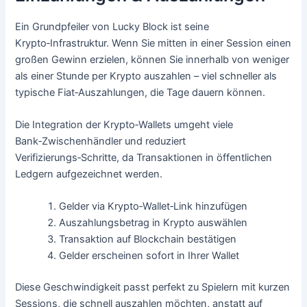
Ein Grundpfeiler von Lucky Block ist seine
Krypto‑Infrastruktur. Wenn Sie mitten in einer Session einen
großen Gewinn erzielen, können Sie innerhalb von weniger
als einer Stunde per Krypto auszahlen – viel schneller als
typische Fiat‑Auszahlungen, die Tage dauern können.
Die Integration der Krypto‑Wallets umgeht viele
Bank‑Zwischenhändler und reduziert
Verifizierungs‑Schritte, da Transaktionen in öffentlichen
Ledgern aufgezeichnet werden.
Gelder via Krypto‑Wallet‑Link hinzufügen
Auszahlungsbetrag in Krypto auswählen
Transaktion auf Blockchain bestätigen
Gelder erscheinen sofort in Ihrer Wallet
Diese Geschwindigkeit passt perfekt zu Spielern mit kurzen
Sessions, die schnell auszahlen möchten, anstatt auf