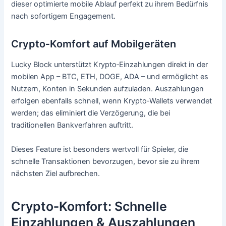
dieser optimierte mobile Ablauf perfekt zu ihrem Bedürfnis
nach sofortigem Engagement.
Crypto‑Komfort auf Mobilgeräten
Lucky Block unterstützt Krypto‑Einzahlungen direkt in der
mobilen App – BTC, ETH, DOGE, ADA – und ermöglicht es
Nutzern, Konten in Sekunden aufzuladen. Auszahlungen
erfolgen ebenfalls schnell, wenn Krypto‑Wallets verwendet
werden; das eliminiert die Verzögerung, die bei
traditionellen Bankverfahren auftritt.
Dieses Feature ist besonders wertvoll für Spieler, die
schnelle Transaktionen bevorzugen, bevor sie zu ihrem
nächsten Ziel aufbrechen.
Crypto‑Komfort: Schnelle
Einzahlungen & Auszahlungen