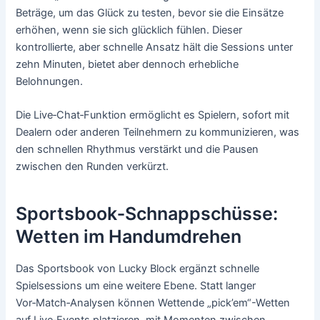
Beträge, um das Glück zu testen, bevor sie die Einsätze
erhöhen, wenn sie sich glücklich fühlen. Dieser
kontrollierte, aber schnelle Ansatz hält die Sessions unter
zehn Minuten, bietet aber dennoch erhebliche
Belohnungen.
Die Live‑Chat‑Funktion ermöglicht es Spielern, sofort mit
Dealern oder anderen Teilnehmern zu kommunizieren, was
den schnellen Rhythmus verstärkt und die Pausen
zwischen den Runden verkürzt.
Sportsbook‑Schnappschüsse:
Wetten im Handumdrehen
Das Sportsbook von Lucky Block ergänzt schnelle
Spielsessions um eine weitere Ebene. Statt langer
Vor‑Match‑Analysen können Wettende „pick’em“-Wetten