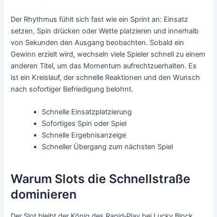
Der Rhythmus fühlt sich fast wie ein Sprint an: Einsatz
setzen, Spin drücken oder Wette platzieren und innerhalb
von Sekunden den Ausgang beobachten. Sobald ein
Gewinn erzielt wird, wechseln viele Spieler schnell zu einem
anderen Titel, um das Momentum aufrechtzuerhalten. Es
ist ein Kreislauf, der schnelle Reaktionen und den Wunsch
nach sofortiger Befriedigung belohnt.
Schnelle Einsatzplatzierung
Sofortiges Spin oder Spiel
Schnelle Ergebnisanzeige
Schneller Übergang zum nächsten Spiel
Warum Slots die Schnellstraße
dominieren
Der Slot bleibt der König des Rapid‑Play bei Lucky Block