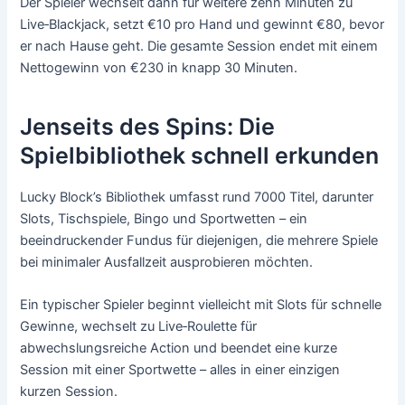
Der Spieler wechselt dann für weitere zehn Minuten zu
Live‑Blackjack, setzt €10 pro Hand und gewinnt €80, bevor
er nach Hause geht. Die gesamte Session endet mit einem
Nettogewinn von €230 in knapp 30 Minuten.
Jenseits des Spins: Die
Spielbibliothek schnell erkunden
Lucky Block’s Bibliothek umfasst rund 7000 Titel, darunter
Slots, Tischspiele, Bingo und Sportwetten – ein
beeindruckender Fundus für diejenigen, die mehrere Spiele
bei minimaler Ausfallzeit ausprobieren möchten.
Ein typischer Spieler beginnt vielleicht mit Slots für schnelle
Gewinne, wechselt zu Live‑Roulette für
abwechslungsreiche Action und beendet eine kurze
Session mit einer Sportwette – alles in einer einzigen
kurzen Session.