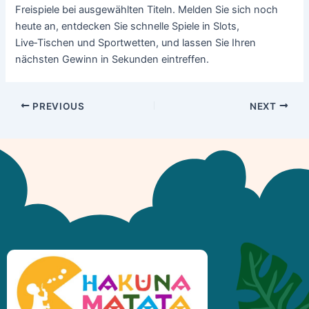
Freispiele bei ausgewählten Titeln. Melden Sie sich noch
heute an, entdecken Sie schnelle Spiele in Slots,
Live‑Tischen und Sportwetten, und lassen Sie Ihren
nächsten Gewinn in Sekunden eintreffen.
PREVIOUS
NEXT