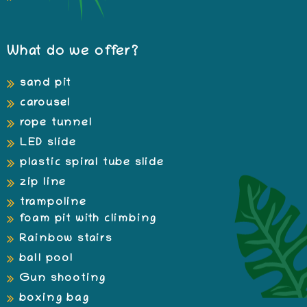
What do we offer?
sand pit
carousel
rope tunnel
LED slide
plastic spiral tube slide
zip line
trampoline
foam pit with climbing
Rainbow stairs
ball pool
Gun shooting
boxing bag