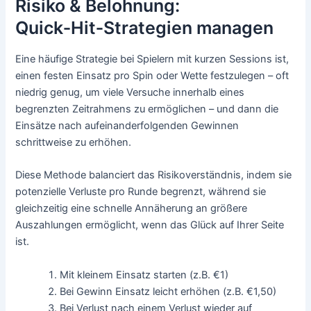
Risiko & Belohnung:
Quick‑Hit‑Strategien managen
Eine häufige Strategie bei Spielern mit kurzen Sessions ist,
einen festen Einsatz pro Spin oder Wette festzulegen – oft
niedrig genug, um viele Versuche innerhalb eines
begrenzten Zeitrahmens zu ermöglichen – und dann die
Einsätze nach aufeinanderfolgenden Gewinnen
schrittweise zu erhöhen.
Diese Methode balanciert das Risikoverständnis, indem sie
potenzielle Verluste pro Runde begrenzt, während sie
gleichzeitig eine schnelle Annäherung an größere
Auszahlungen ermöglicht, wenn das Glück auf Ihrer Seite
ist.
Mit kleinem Einsatz starten (z.B. €1)
Bei Gewinn Einsatz leicht erhöhen (z.B. €1,50)
Bei Verlust nach einem Verlust wieder auf